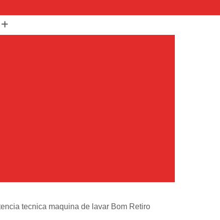
(11) 99652-1401
(11) 3673-1948
r
Assistencia Maquina Lavar
r
Assistencia Tecnica Maquina de Lavar
Maquina de Lavar Samsung
g
Assistencia Tecnica para Maquina de Lavar
Samsung Maquina de Lavar
avar e Secar
Maquina de Lavar Assistencia
Tecnica Maquina de Lavar
avar Assistencia Tecnica
atil Assistencia Tecnica
ondicionado Philco Portatil
encia tecnica maquina de lavar Bom Retiro
Ar Condicionado Portatil