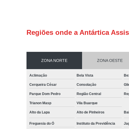
Regiões onde a Antártica Assis
ZONA NORTE
ZONA OESTE
Aclimação
Bela Vista
Be
Cerqueira César
Consolação
Gli
Parque Dom Pedro
Região Central
Re
Trianon Masp
Vila Buarque
Alto da Lapa
Alto de Pinheiros
Bai
Freguesia do Ó
Instituto da Previdência
Ja