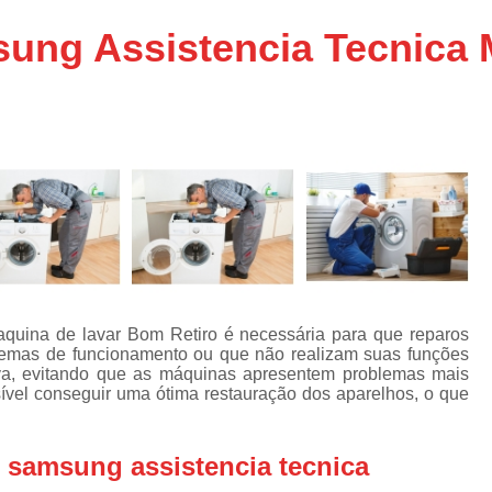
Assistencia Tecnica Ar C
s
ung Assistencia Tecnica 
e
Assistencia Tecnica Ar C
Assistencia Tecnica Ar 
s
e
Assistencia Tecnica de
s
Assistencia Tecnica de Ar
e
e
Assistencia Tecnica em
Assistencia Tecnica para Ar Condicionado 
de
Assistencia Tecnica de Geladeira Electrolu
Assistencia Tecnica Geladeira
A
de
aquina de lavar Bom Retiro é necessária para que reparos
Assistencia Tecnica Resfriar Geladeira
emas de funcionamento ou que não realizam suas funções
s
tiva, evitando que as máquinas apresentem problemas mais
Electrolux Geladeira Assistencia Te
de
sível conseguir uma ótima restauração dos aparelhos, o que
Geladeira Electrolux Assistencia Tecni
de
 samsung assistencia tecnica
Assistencia Tecnica de Refrigerador Electrolu
e
a