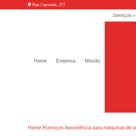
Rua Cayowaá, 277
Serviços
Assistênci
para
máquinas d
lavar
Assistênci
técnica ar
Home
Empresa
Missão
condicionad
portáteis
Assistênci
técnica de
geladeiras
Assistênci
técnica de
refrigerador
Assistênci
Home
Serviços
assistência para máquinas de l
técnica de
secadoras