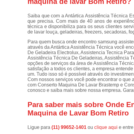
maquina de lavar Bom Retiro?
Instalações 
lava e sec
Saiba que com a Antártica Assistência Técnica E
que precisa. Com mais de 40 anos de experiênc
Manutençõe
técnica e disponibiliza para os seus clientes s
de fogão
de lavar louça, geladeiras, freezers, secadoras, f
Manutençõe
Para quem busca onde encontro samsung assisten
em freezer
através da Antártica Assistência Técnica você en
De Geladeira Electrolux, Assistencia Tecnica Par
Assistência Técnica De Geladeiras, Assistência 
opções de serviços da área de Assistência Técnic
satisfação a todos os clientes, a empresa entend
um. Tudo isso só é possível através do investime
Com nossos serviços você pode encontrar o que a
com Conserto Maquina De Lavar Brastemp e Conse
conosco e saiba mais sobre nossa empresa. Garan
Para saber mais sobre Onde E
Maquina de Lavar Bom Retiro
Ligue para
(11) 99652-1401
ou
clique aqui
e entre