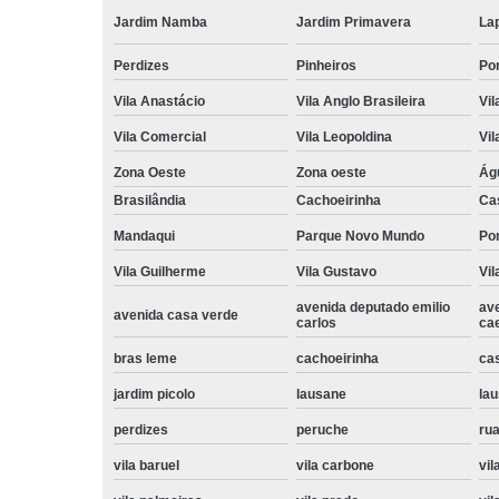
Jardim Namba
Jardim Primavera
La
Perdizes
Pinheiros
Po
Vila Anastácio
Vila Anglo Brasileira
Vil
Vila Comercial
Vila Leopoldina
Vil
Zona Oeste
Zona oeste
Ág
Brasilândia
Cachoeirinha
Ca
Mandaqui
Parque Novo Mundo
Po
Vila Guilherme
Vila Gustavo
Vil
avenida deputado emilio
av
avenida casa verde
carlos
ca
bras leme
cachoeirinha
ca
jardim picolo
lausane
lau
perdizes
peruche
rua
vila baruel
vila carbone
vil