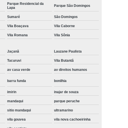
Parque Residencial da
Parque São Domingos
Instalação de Maquina de Lavar Samsung
Lapa
oupa
Instalação Maquina de Lavar Roupa
Sumaré
São Domingos
ng
Instalação Maquina Lavar e Seca
Vila Boaçava
Vila Caborne
Vila Romana
Vila Sônia
pa
Instalar Maquina de Lavar Samsung
Maquina de Lavar Roupa Instalação
Jaçanã
Lauzane Paulista
 Lavar
Instalação de Lava e Seca
Tucuruvi
Vila Butantã
Instalação de Maquina Lava e Seca
av casa verde
av direitos humanos
va e Seca Samsung
Instalação Lava Seca
barra funda
bonilhia
nstalação Maquina Lava e Seca Samsung
imirin
inajar de souza
Seca
Lava e Seca Instalação
mandaqui
parque peruche
Samsung Instalação Lava e Seca
sitio mandaqui
ultramarino
ogão a Gas
Manutenção de Fogão Cooktop
vila gouvea
vila nova cachoeirinha
olux
Manutenção em Fogão