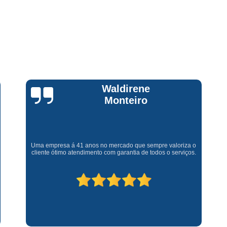
Assistencia Tecnica Fogao Cooktop
A
Brastemp Fogão Assistencia Tecnica
Assistencia Tecnica Brastemp Microon
Assistencia Tecnica
Assistencia Tecnica Forno Microondas 
Assistencia Tecnica Microondas Bra
Claúdia
Andrullis
Microondas Brastemp Assistencia Tecnica
Conserto de Maquina de Lavar
C
Gostaria primeiramente de agradecer o bom atendimento
Conserto de Maquina de Lavar Ro
telefônico (q hj infelizmente é um problema), e a eficiência do
técnico Sr Henrique na solução do problema da minha lava e
Conserto Maquina de Lavar
C
seca q minha família não vive mais sem. #recomendo os
serviços.
Conserto Maquina de Lavar Roupa
Conserto Maquina Lavar Roupa
C
Maquina de Lavar Conserto
Tec
Conserto Adega
Conserto Adega 