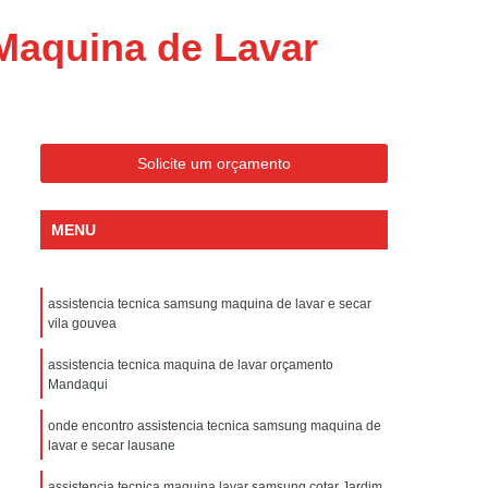
ondicionado Portatil Consul
Maquina de Lavar
ondicionado Portatil Philco
Condicionado Tipo Portatil
 Ar Condicionado Portatil
 Condicionado Portatil Philco
Solicite um orçamento
 Ar Condicionado Portatil
MENU
Portatil
Assistencia Tecnica de Geladeira
x
Assistencia Tecnica Electrolux Geladeira
assistencia tecnica samsung maquina de lavar e secar
ssistencia Tecnica Geladeira Electrolux
vila gouvea
Electrolux Assistencia Tecnica Geladeira
assistencia tecnica maquina de lavar orçamento
cnica
Geladeira Assistencia Tecnica
Mandaqui
ca
Assistencia Tecnica de Refrigerador
onde encontro assistencia tecnica samsung maquina de
lavar e secar lausane
x
Assistencia Tecnica Electrolux Refrigerador
assistencia tecnica maquina lavar samsung cotar Jardim