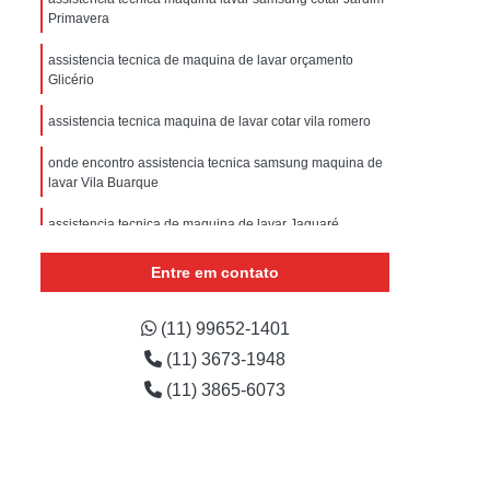
sistencia Tecnica Refrigerador com Defeito
Primavera
efrigerador com Problema
assistencia tecnica de maquina de lavar orçamento
Glicério
Assistencia Tecnica Refrigerador Não Liga
efrigerador Electrolux Assistencia Tecnica
assistencia tecnica maquina de lavar cotar vila romero
msung
Assistencia Tecnica Maquina Secadora
onde encontro assistencia tecnica samsung maquina de
lavar Vila Buarque
e Roupa
Assistencia Tecnica para Secadora
assistencia tecnica de maquina de lavar Jaguaré
msung Lavadora e Secadora
conserto de maquina de lavar assistencia Brasilândia
dora
Assistencia Tecnica Secadora
Entre em contato
Assistencia Tecnica Secadora de Roupa
onde encontrar assistencia tecnica maquina de lavar
samsung Vila Bela Aliança
(11) 99652-1401
Assistencia Tecnica Secadora Samsung
(11) 3673-1948
oktop
Assistencia Tecnica de Fogão
(11) 3865-6073
astemp
Assistencia Tecnica Fogão
Assistencia Tecnica Fogão Brastemp