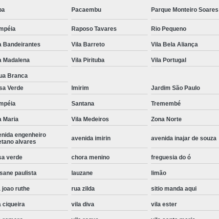
pa
Pacaembu
Parque Monteiro Soares
Instalação de Maquina de Lavar Roupa
Instalação Eletrica Maquina de Lavar R
mpéia
Raposo Tavares
Rio Pequeno
Instalação Maquina de Lavar Samsu
a Bandeirantes
Vila Barreto
Vila Bela Aliança
a Madalena
Vila Pirituba
Vila Portugal
Instalação para Maquina de Lavar Rou
ua Branca
Instalar Maquina Lavar Roupa
sa Verde
Imirim
Jardim São Paulo
Samsung Instalação Maquina de
mpéia
Santana
Tremembé
Instalação de Lava e Seca Samsung
a Maria
Vila Medeiros
Zona Norte
Instalação Lava e Seca
Instalação La
enida engenheiro
avenida imirin
avenida inajar de souza
etano alvares
Instalação Maquina Lava e Seca
I
sa verde
chora menino
freguesia do ó
Instalação Samsung Lava e 
sane paulista
lauzane
limão
Lava e Seca Samsung Instalação
 joao ruthe
rua zilda
sitio manda aqui
Manutenção de Fogão
Manutenção de F
a ciqueira
vila diva
vila ester
Manutenção de Fogão Electr