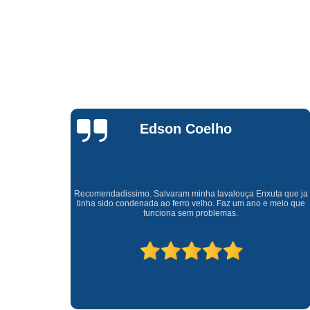
Waldirene
Monteiro
a que ja
Uma empresa á 41 anos no mercado que sempre valoriza o
meio que
cliente ótimo atendimento com garantia de todos o serviços.