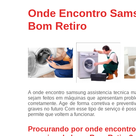
Assistência
Onde Encontro Sams
técnicas d
fogão
Bom Retiro
Assistência
técnicas d
microonda
Conserto d
máquinas d
lavar
Consertos 
adega
Consertos 
A onde encontro samsung assistencia tecnica m
geladeiras
sejam feitos em máquinas que apresentam probl
expositora
corretamente. Age de forma corretiva e preven
Instalação 
graves no futuro Com esse tipo de serviço é pos
fogões
permite que voltem a funcionar.
Instalação 
Procurando por onde encontro
máquinas d
lavar roup