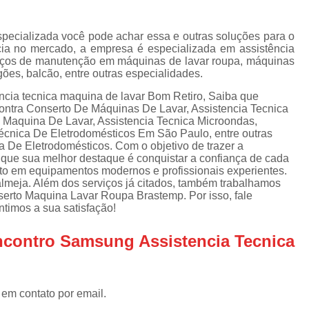
Assistencia Tecnica Refrigerador
As
de
Assistencia Tecnica R
a
specializada você pode achar essa e outras soluções para o
ia no mercado, a empresa é especializada em assistência
Assistencia Tecnica Refrigerador Electrolux
s
erviços de manutenção em máquinas de lavar roupa, máquinas
ogões, balcão, entre outras especialidades.
Refrigerador Assistencia Tecnica
R
s
cia tecnica maquina de lavar Bom Retiro, Saiba que
Assistencia Tecnica Lavadora Secadora Sa
contra Conserto De Máquinas De Lavar, Assistencia Tecnica
a Maquina De Lavar, Assistencia Tecnica Microondas,
Assistencia Tecnica Maquina Secadora d
Técnica De Eletrodomésticos Em São Paulo, entre outras
a De Eletrodomésticos. Com o objetivo de trazer a
Assistencia Tecnica Sa
e que sua melhor destaque é conquistar a confiança de cada
Assistencia Tecnica Samsung Seca
nto em equipamentos modernos e profissionais experientes.
lmeja. Além dos serviços já citados, também trabalhamos
Assistencia Tecnica Secadora a Gas
rto Maquina Lavar Roupa Brastemp. Por isso, fale
timos a sua satisfação!
Assistencia Tecnica Secadora Enxuta
ncontro Samsung Assistencia Tecnica
Assistancia Tecnica para Fogão Co
Assistencia Tecnica de Fogão Br
Assistencia Tecnica Fogao a Gas
 em contato por email.