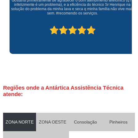
Gostaria primeiramente de agradecer o bom atendimento telefônico (q hj
infelizmente é um problema), e a eficiência do técnico Sr Henrique na
solução do problema da minha lava e seca q minha família não vive mais
sem. #recomendo os serviços.
Regiões onde a Antártica Assistência Técnica
atende:
ZONA NORTE
ZONA OESTE
Consolação
Pinheiros