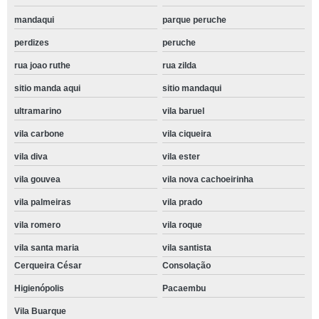
mandaqui
parque peruche
perdizes
peruche
rua joao ruthe
rua zilda
sitio manda aqui
sitio mandaqui
ultramarino
vila baruel
vila carbone
vila ciqueira
vila diva
vila ester
vila gouvea
vila nova cachoeirinha
vila palmeiras
vila prado
vila romero
vila roque
vila santa maria
vila santista
Cerqueira César
Consolação
Higienópolis
Pacaembu
Vila Buarque