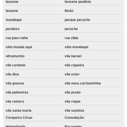
lausane
lausane paulista
lauzane
limão
mandaqui
parque peruche
perdizes
peruche
rua joao ruthe
rua zilda
sitio manda aqui
sitio mandaqui
ultramarino
vila baruel
vila carbone
vila ciqueira
vila diva
vila ester
vila gouvea
vila nova cachoeirinha
vila palmeiras
vila prado
vila romero
vila roque
vila santa maria
vila santista
Cerqueira César
Consolação
Higienópolis
Pacaembu