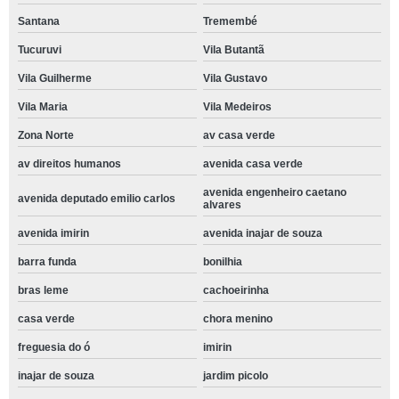
Santana
Tremembé
Tucuruvi
Vila Butantã
Vila Guilherme
Vila Gustavo
Vila Maria
Vila Medeiros
Zona Norte
av casa verde
av direitos humanos
avenida casa verde
avenida engenheiro caetano
avenida deputado emilio carlos
alvares
avenida imirin
avenida inajar de souza
barra funda
bonilhia
bras leme
cachoeirinha
casa verde
chora menino
freguesia do ó
imirin
inajar de souza
jardim picolo