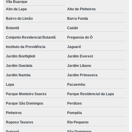
Vila Buarque
Alto da Lapa
Alto de Pinheiros
Bairro do Limão
Barra Funda
Butantã
Caiubi
Conjunto Residencial Butantã
Freguesia do Ó
Instituto da Previdência
Jaguaré
Jardim Bonfiglioli
Jardim Everest
Jardim Guedala
Jardim Libano
Jardim Namba
Jardim Primavera
Lapa
Pacaembu
Parque Monteiro Soares
Parque Residencial da Lapa
Parque São Domingos
Perdizes
Pinheiros
Pompéia
Raposo Tavares
Rio Pequeno
Sumaré
São Domingos