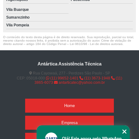
Vila Buarque
Sumarezinho
Vila Pompeia
O conteúdo do texto desta página é de direito reservado. Sua reprodução, parcial ou total,
mesmo citando nossos links, é proibida sem a autorização do autor. Crime de violação de
direito autoral – artigo 184 do Código Penal –
Lei 9610/98 - Lei de direitos autorais
.
Antártica Assistência Técnica
Rua Cayowaá, 277 - Perdizes São Paulo - SP
CEP: 05018-000
(11) 99652-1401
(11) 3673-1948
(11)
3865-6073
antarticatec@yahoo.com.br
Home
Empresa
Olá! Fale agora pelo WhatsApp