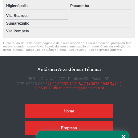
Higienópolis
Pacaembu
Vila Buarque
Sumarezinho
Vila Pompeia
O conteúdo do texto desta página é de direito reservado. Sua reprodução, parcial ou total,
mesmo citando nossos links, é proibida sem a autorização do autor. Crime de violação de
direito autoral – artigo 184 do Código Penal –
Lei 9610/98 - Lei de direitos autorais
.
Antártica Assistência Técnica
Rua Cayowaá, 277 - Perdizes São Paulo - SP
CEP: 05018-000
(11) 99652-1401
(11) 3673-1948
(11)
3865-6073
antarticatec@yahoo.com.br
Home
Empresa