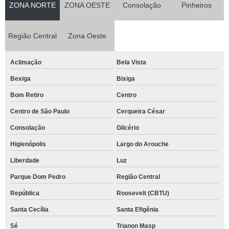
ZONA NORTE
ZONA OESTE
Consolação
Pinheiros
Região Central
Zona Oeste
Aclimação
Bela Vista
Bexiga
Bixiga
Bom Retiro
Centro
Centro de São Paulo
Cerqueira César
Consolação
Glicério
Higienópolis
Largo do Arouche
Liberdade
Luz
Parque Dom Pedro
Região Central
República
Roosevelt (CBTU)
Santa Cecília
Santa Efigênia
Sé
Trianon Masp