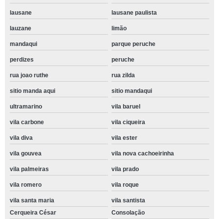
lausane
lausane paulista
lauzane
limão
mandaqui
parque peruche
perdizes
peruche
rua joao ruthe
rua zilda
sitio manda aqui
sitio mandaqui
ultramarino
vila baruel
vila carbone
vila ciqueira
vila diva
vila ester
vila gouvea
vila nova cachoeirinha
vila palmeiras
vila prado
vila romero
vila roque
vila santa maria
vila santista
Cerqueira César
Consolação