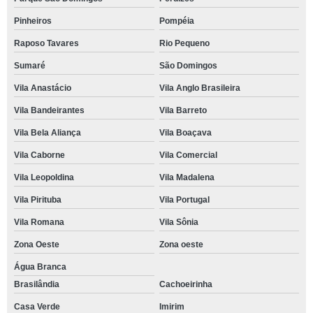
Pinheiros
Pompéia
Raposo Tavares
Rio Pequeno
Sumaré
São Domingos
Vila Anastácio
Vila Anglo Brasileira
Vila Bandeirantes
Vila Barreto
Vila Bela Aliança
Vila Boaçava
Vila Caborne
Vila Comercial
Vila Leopoldina
Vila Madalena
Vila Pirituba
Vila Portugal
Vila Romana
Vila Sônia
Zona Oeste
Zona oeste
Água Branca
Brasilândia
Cachoeirinha
Casa Verde
Imirim