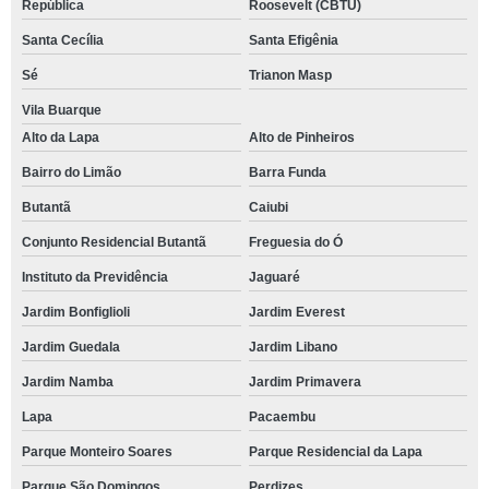
República
Roosevelt (CBTU)
Santa Cecília
Santa Efigênia
Sé
Trianon Masp
Vila Buarque
Alto da Lapa
Alto de Pinheiros
Bairro do Limão
Barra Funda
Butantã
Caiubi
Conjunto Residencial Butantã
Freguesia do Ó
Instituto da Previdência
Jaguaré
Jardim Bonfiglioli
Jardim Everest
Jardim Guedala
Jardim Libano
Jardim Namba
Jardim Primavera
Lapa
Pacaembu
Parque Monteiro Soares
Parque Residencial da Lapa
Parque São Domingos
Perdizes