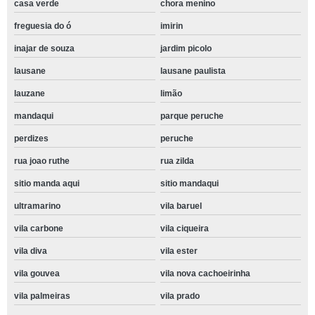
casa verde
chora menino
freguesia do ó
imirin
inajar de souza
jardim picolo
lausane
lausane paulista
lauzane
limão
mandaqui
parque peruche
perdizes
peruche
rua joao ruthe
rua zilda
sitio manda aqui
sitio mandaqui
ultramarino
vila baruel
vila carbone
vila ciqueira
vila diva
vila ester
vila gouvea
vila nova cachoeirinha
vila palmeiras
vila prado