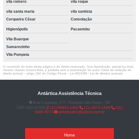
vila romero
vila roque
vila santa maria
vila santista
Cerqueira César
Consolação
Higienópolis
Pacaembu
Vila Buarque
Sumarezinho
Vila Pompeia
O conteúdo do texto desta página é de direito reservado. Sua reprodução, parcial ou total,
mesmo citando nossos links, é proibida sem a autorização do autor. Crime de violação de
direito autoral – artigo 184 do Código Penal –
Lei 9610/98 - Lei de direitos autorais
.
Antártica Assistência Técnica
Rua Cayowaá, 277 - Perdizes São Paulo - SP
CEP: 05018-000
(11) 99652-1401
(11) 3673-1948
(11)
3865-6073
antarticatec@yahoo.com.br
Home