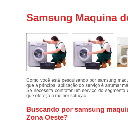
Assistência
técnicas d
Samsung Maquina de 
fogão
Assistência
técnicas d
microonda
Conserto d
máquinas d
lavar
Consertos 
adega
Como você está pesquisando por samsung maquin
Consertos 
que a principal aplicação do serviço é arrumar
geladeiras
Se necessita contratar um serviço do segmento
expositora
que ofereça a melhor solução.
Instalação 
fogões
Buscando por samsung maquina 
Zona Oeste?
Instalação 
máquinas d
lavar roup