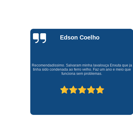
Waldirene
Monteiro
a que ja
Uma empresa á 41 anos no mercado que sempre valoriza o
meio que
cliente ótimo atendimento com garantia de todos o serviços.