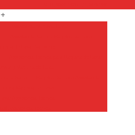
(11) 99652-1401
(11) 3673-1948
r
Assistencia Maquina Lavar
r
Assistencia Tecnica Maquina de Lavar
Maquina de Lavar Samsung
g
Assistencia Tecnica para Maquina de Lavar
Samsung Maquina de Lavar
avar e Secar
Maquina de Lavar Assistencia
Tecnica Maquina de Lavar
avar Assistencia Tecnica
atil Assistencia Tecnica
ondicionado Philco Portatil
Ar Condicionado Portatil