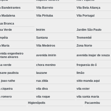
Instalação de Maquina de Lavar Roupa
a Bandeirantes
Vila Barreto
Vila Bela Aliança
Instalação Eletrica Maquina de Lavar R
a Madalena
Vila Pirituba
Vila Portugal
Instalação Maquina de Lavar Samsu
ua Branca
sa Verde
Imirim
Jardim São Paulo
Instalação para Maquina de Lavar Rou
mpéia
Santana
Tremembé
Instalar Maquina Lavar Roupa
a Maria
Vila Medeiros
Zona Norte
Samsung Instalação Maquina de
enida engenheiro
avenida imirin
avenida inajar de souza
Instalação de Lava e Seca Samsung
etano alvares
Instalação Lava e Seca
Instalação La
sa verde
chora menino
freguesia do ó
sane paulista
lauzane
limão
Instalação Maquina Lava e Seca
I
 joao ruthe
rua zilda
sitio manda aqui
Instalação Samsung Lava e 
a ciqueira
vila diva
vila ester
Lava e Seca Samsung Instalação
a romero
vila roque
vila santa maria
Manutenção de Fogão
Manutenção de F
Higienópolis
Pacaembu
Manutenção de Fogão Electr