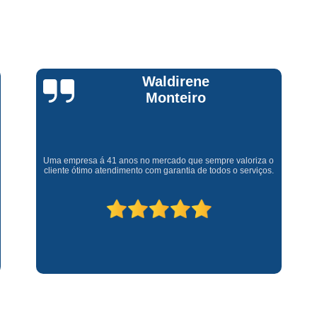
Assistencia Tecnica Fogao Cooktop
A
Brastemp Fogão Assistencia Tecnica
Assistencia Tecnica Brastemp Microon
Assistencia Tecnica
Claúdia
Andrullis
Assistencia Tecnica Forno Microondas 
Assistencia Tecnica Microondas Bra
Microondas Brastemp Assistencia Tecnica
Gostaria primeiramente de agradecer o bom atendimento
telefônico (q hj infelizmente é um problema), e a eficiência do
técnico Sr Henrique na solução do problema da minha lava e
Conserto de Maquina de Lavar
C
seca q minha família não vive mais sem. #recomendo os
serviços.
Conserto de Maquina de Lavar Ro
Conserto Maquina de Lavar
C
Conserto Maquina de Lavar Roupa
Conserto Maquina Lavar Roupa
C
Maquina de Lavar Conserto
Tec
Conserto Adega
Conserto Adega 