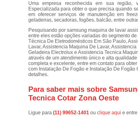
Uma empresa reconhecida em sua região, vo
Especializada para obter o que precisa quando se 
Instalações 
em oferecer serviços de manutenção em freeze
lava e sec
geladeiras, secadoras, fogões, balcão, entre outra
Manutençõe
Pesquisando por samsung maquina de lavar assis
de fogão
entre eles estão opções variadas do segmento de
Técnica De Eletrodomésticos Em São Paulo, Assi
Manutençõe
Lavar, Assistencia Maquina De Lavar, Assistencia
em freezer
Geladeira Electrolux e Assistencia Tecnica Maqui
através de um atendimento único e alta qualidade
completa e excelente, entre em contato para obter
com Instalação De Fogão e Instalação De Fogão C
detalhes.
Para saber mais sobre Samsun
Tecnica Cotar Zona Oeste
Ligue para
(11) 99652-1401
ou
clique aqui
e entre