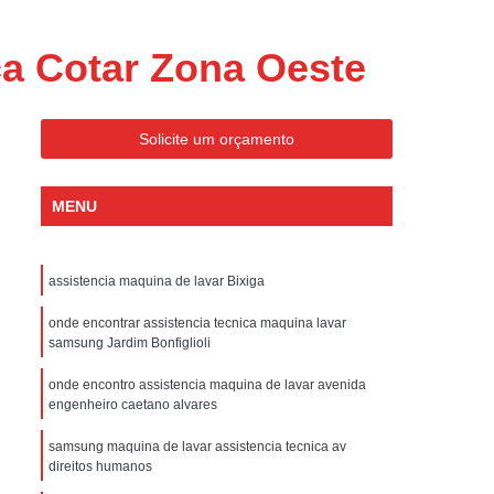
ondicionado Portatil Consul
ondicionado Portatil Philco
a Cotar Zona Oeste
Condicionado Tipo Portatil
 Ar Condicionado Portatil
Solicite um orçamento
 Condicionado Portatil Philco
 Ar Condicionado Portatil
MENU
Portatil
Assistencia Tecnica de Geladeira
x
Assistencia Tecnica Electrolux Geladeira
assistencia maquina de lavar Bixiga
ssistencia Tecnica Geladeira Electrolux
onde encontrar assistencia tecnica maquina lavar
samsung Jardim Bonfiglioli
Electrolux Assistencia Tecnica Geladeira
onde encontro assistencia maquina de lavar avenida
cnica
Geladeira Assistencia Tecnica
engenheiro caetano alvares
ca
Assistencia Tecnica de Refrigerador
samsung maquina de lavar assistencia tecnica av
x
Assistencia Tecnica Electrolux Refrigerador
direitos humanos