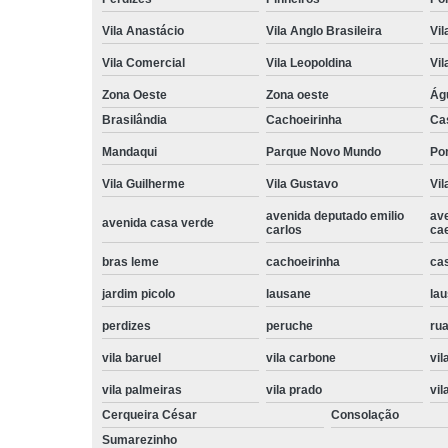
Vila Anastácio
Vila Anglo Brasileira
Vil
Vila Comercial
Vila Leopoldina
Vil
Zona Oeste
Zona oeste
Ág
Brasilândia
Cachoeirinha
Ca
Mandaqui
Parque Novo Mundo
Po
Vila Guilherme
Vila Gustavo
Vil
avenida deputado emilio
av
avenida casa verde
carlos
ca
bras leme
cachoeirinha
ca
jardim picolo
lausane
lau
perdizes
peruche
rua
vila baruel
vila carbone
vil
vila palmeiras
vila prado
vil
Cerqueira César
Consolação
Sumarezinho