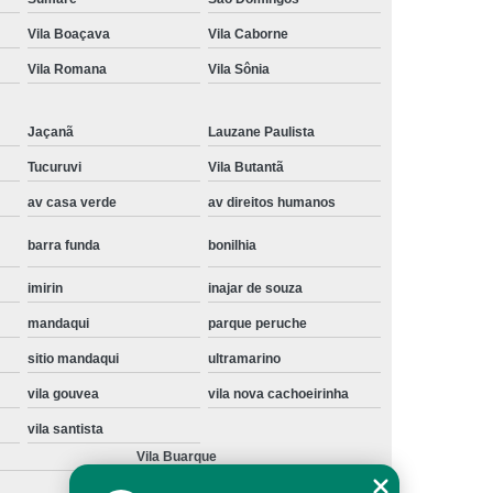
Instalação de Maquina de Lavar Samsung
Vila Boaçava
Vila Caborne
oupa
Instalação Maquina de Lavar Roupa
Vila Romana
Vila Sônia
ng
Instalação Maquina Lavar e Seca
Jaçanã
Lauzane Paulista
pa
Instalar Maquina de Lavar Samsung
Tucuruvi
Vila Butantã
Maquina de Lavar Roupa Instalação
av casa verde
av direitos humanos
 Lavar
Instalação de Lava e Seca
barra funda
bonilhia
Instalação de Maquina Lava e Seca
va e Seca Samsung
Instalação Lava Seca
imirin
inajar de souza
mandaqui
parque peruche
nstalação Maquina Lava e Seca Samsung
sitio mandaqui
ultramarino
Seca
Lava e Seca Instalação
vila gouvea
vila nova cachoeirinha
Samsung Instalação Lava e Seca
vila santista
ogão a Gas
Manutenção de Fogão Cooktop
Vila Buarque
olux
Manutenção em Fogão