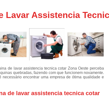
Assistencia Tecnica Ar C
s
e
Assistencia Tecnica Ar C
Lavar Assistencia Tecnic
Assistencia Tecnica Ar 
s
e
Assistencia Tecnica de
s
Assistencia Tecnica de Ar
e
e
Assistencia Tecnica em
Assistencia Tecnica para Ar Condicionado 
de
Assistencia Tecnica de Geladeira Electrolu
a de lavar assistencia tecnica cotar Zona Oeste perceba
Assistencia Tecnica Geladeira
A
de
 máquinas quebradas, fazendo com que funcionem novamente.
 é necessário encontrar uma empresa de ótima qualidade e
Assistencia Tecnica Resfriar Geladeira
s
Electrolux Geladeira Assistencia Te
de
de lavar assistencia tecnica cotar
Geladeira Electrolux Assistencia Tecni
de
Assistencia Tecnica de Refrigerador Electrolu
e
a