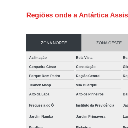
Regiões onde a Antártica Assis
ZONA NORTE
ZONA OESTE
Aclimação
Bela Vista
Be
Cerqueira César
Consolação
Gli
Parque Dom Pedro
Região Central
Re
Trianon Masp
Vila Buarque
Alto da Lapa
Alto de Pinheiros
Bai
Freguesia do Ó
Instituto da Previdência
Ja
Jardim Namba
Jardim Primavera
La
Perdizes
Pinheiros
Po