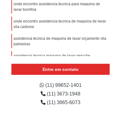
sistencia Tecnica Refrigerador com Defeito
onde encontro assistencia tecnica para maquina de
lavar bonilhia
efrigerador com Problema
onde encontro assistencia tecnica de maquina de lavar
Assistencia Tecnica Refrigerador Não Liga
vila carbone
efrigerador Electrolux Assistencia Tecnica
assistencia tecnica de maquina de lavar orçamento vila
msung
Assistencia Tecnica Maquina Secadora
palmeiras
e Roupa
Assistencia Tecnica para Secadora
assistencia tecnica maquina de lavar peruche
msung Lavadora e Secadora
onde encontrar assistencia tecnica samsung maquina
Entre em contato
de lavar perdizes
dora
Assistencia Tecnica Secadora
onde encontro assistencia maquina lavar avenida
(11) 99652-1401
Assistencia Tecnica Secadora de Roupa
engenheiro caetano alvares
(11) 3673-1948
Assistencia Tecnica Secadora Samsung
(11) 3865-6073
oktop
Assistencia Tecnica de Fogão
astemp
Assistencia Tecnica Fogão
Assistencia Tecnica Fogão Brastemp