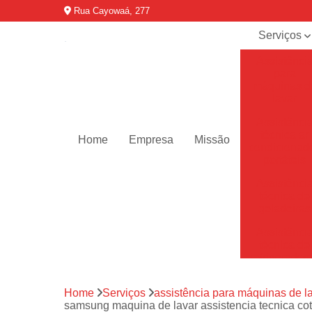
Rua Cayowaá, 277
Serviços
Assistênci
para
máquinas d
lavar
Assistênci
técnica ar
Home
Empresa
Missão
condicionad
portáteis
Assistênci
técnica de
geladeiras
Assistênci
técnica de
refrigerador
Assistênci
Home
Serviços
assistência para máquinas de l
técnica de
samsung maquina de lavar assistencia tecnica co
secadoras