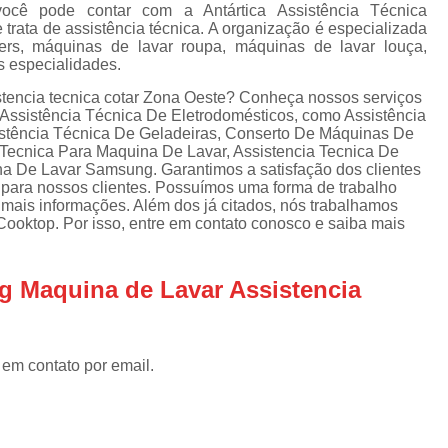
Assistencia Tecnica Refrigerador
As
cê pode contar com a Antártica Assistência Técnica
trata de assistência técnica. A organização é especializada
de
Assistencia Tecnica R
rs, máquinas de lavar roupa, máquinas de lavar louça,
a
s especialidades.
Assistencia Tecnica Refrigerador Electrolux
s
tencia tecnica cotar Zona Oeste? Conheça nossos serviços
Refrigerador Assistencia Tecnica
R
 Assistência Técnica De Eletrodomésticos, como Assistência
stência Técnica De Geladeiras, Conserto De Máquinas De
s
Assistencia Tecnica Lavadora Secadora Sa
 Tecnica Para Maquina De Lavar, Assistencia Tecnica De
na De Lavar Samsung. Garantimos a satisfação dos clientes
Assistencia Tecnica Maquina Secadora d
 para nossos clientes. Possuímos uma forma de trabalho
 mais informações. Além dos já citados, nós trabalhamos
Assistencia Tecnica Sa
ooktop. Por isso, entre em contato conosco e saiba mais
Assistencia Tecnica Samsung Seca
Assistencia Tecnica Secadora a Gas
g Maquina de Lavar Assistencia
Assistencia Tecnica Secadora Enxuta
Assistancia Tecnica para Fogão Co
 em contato por email.
Assistencia Tecnica de Fogão Br
Assistencia Tecnica Fogao a Gas