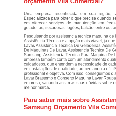
orçamento Vila Comercial?
Instalações 
lava e sec
Uma empresa reconhecida em sua região, vo
Especializada para obter o que precisa quando se 
Manutençõe
em oferecer serviços de manutenção em freeze
de fogão
geladeiras, secadoras, fogões, balcão, entre outra
Manutençõe
Pesquisando por assistencia tecnica maquina de 
em freezer
Assistência Técnica é a opção mais viável, já qu
Lavar, Assistência Técnica De Geladeiras, Assis
De Máquinas De Lavar, Assistencia Tecnica De Ge
Samsung, Assistencia Tecnica Para Maquina De La
empresa também conta com um atendimento qualifi
cuidadosos, que entendem a necessidade de cada 
em instalações de qualidade, aumentando a efic
profissional e objetiva. Com isso, conseguimos d
Lavar Brastemp e Conserto Maquina Lavar Roupa
empresa, sanando assim as suas dúvidas sobre os
melhor marca.
Para saber mais sobre Assiste
Samsung Orçamento Vila Come