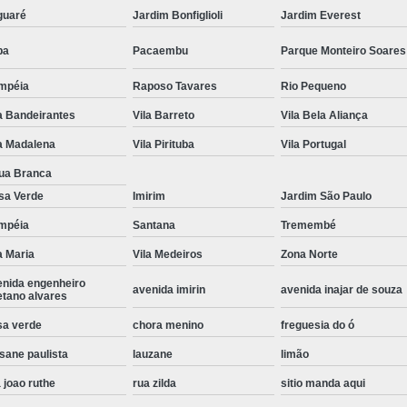
guaré
Jardim Bonfiglioli
Jardim Everest
Instalação de Maquina de Lavar Roupa
pa
Pacaembu
Parque Monteiro Soares
Instalação Eletrica Maquina de Lavar R
Instalação Maquina de Lavar Samsu
mpéia
Raposo Tavares
Rio Pequeno
Instalação para Maquina de Lavar Rou
a Bandeirantes
Vila Barreto
Vila Bela Aliança
Instalar Maquina Lavar Roupa
a Madalena
Vila Pirituba
Vila Portugal
ua Branca
Samsung Instalação Maquina de
sa Verde
Imirim
Jardim São Paulo
Instalação de Lava e Seca Samsung
mpéia
Santana
Tremembé
Instalação Lava e Seca
Instalação La
a Maria
Vila Medeiros
Zona Norte
Instalação Maquina Lava e Seca
I
enida engenheiro
avenida imirin
avenida inajar de souza
etano alvares
Instalação Samsung Lava e 
sa verde
chora menino
freguesia do ó
Lava e Seca Samsung Instalação
sane paulista
lauzane
limão
Manutenção de Fogão
Manutenção de F
 joao ruthe
rua zilda
sitio manda aqui
Manutenção de Fogão Electr