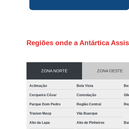
Regiões onde a Antártica Assis
ZONA NORTE
ZONA OESTE
Aclimação
Bela Vista
Be
Cerqueira César
Consolação
Gli
Parque Dom Pedro
Região Central
Re
Trianon Masp
Vila Buarque
Alto da Lapa
Alto de Pinheiros
Bai