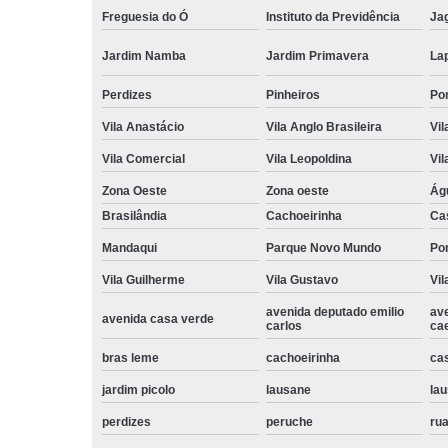
Freguesia do Ó
Instituto da Previdência
Ja
Jardim Namba
Jardim Primavera
La
Perdizes
Pinheiros
Po
Vila Anastácio
Vila Anglo Brasileira
Vil
Vila Comercial
Vila Leopoldina
Vil
Zona Oeste
Zona oeste
Ág
Brasilândia
Cachoeirinha
Ca
Mandaqui
Parque Novo Mundo
Po
Vila Guilherme
Vila Gustavo
Vil
avenida deputado emilio
av
avenida casa verde
carlos
ca
bras leme
cachoeirinha
ca
jardim picolo
lausane
lau
perdizes
peruche
rua