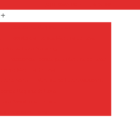
(11) 99652-1401
(11) 3673-1948
r
Assistencia Maquina Lavar
r
Assistencia Tecnica Maquina de Lavar
Maquina de Lavar Samsung
g
Assistencia Tecnica para Maquina de Lavar
Samsung Maquina de Lavar
avar e Secar
Maquina de Lavar Assistencia
Tecnica Maquina de Lavar
avar Assistencia Tecnica
atil Assistencia Tecnica
ondicionado Philco Portatil
Ar Condicionado Portatil