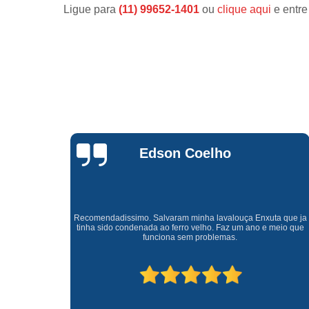
Ligue para
(11) 99652-1401
ou
clique aqui
e entre
Waldirene
Monteiro
a que ja
Uma empresa á 41 anos no mercado que sempre valoriza o
meio que
cliente ótimo atendimento com garantia de todos o serviços.