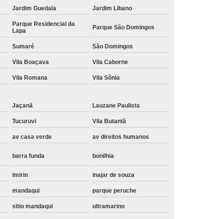
Jardim Guedala
Jardim Libano
Instalação de Maquina de Lavar Samsung
Parque Residencial da
Parque São Domingos
oupa
Instalação Maquina de Lavar Roupa
Lapa
ng
Instalação Maquina Lavar e Seca
Sumaré
São Domingos
pa
Instalar Maquina de Lavar Samsung
Vila Boaçava
Vila Caborne
Maquina de Lavar Roupa Instalação
Vila Romana
Vila Sônia
 Lavar
Instalação de Lava e Seca
Jaçanã
Lauzane Paulista
Instalação de Maquina Lava e Seca
Tucuruvi
Vila Butantã
va e Seca Samsung
Instalação Lava Seca
av casa verde
av direitos humanos
nstalação Maquina Lava e Seca Samsung
barra funda
bonilhia
Seca
Lava e Seca Instalação
imirin
inajar de souza
Samsung Instalação Lava e Seca
mandaqui
parque peruche
ogão a Gas
Manutenção de Fogão Cooktop
sitio mandaqui
ultramarino
olux
Manutenção em Fogão