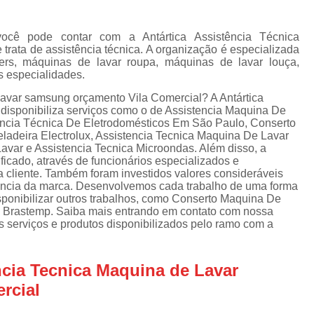
Assistencia Tecnica Refrigerador
As
de
Assistencia Tecnica R
a
cê pode contar com a Antártica Assistência Técnica
trata de assistência técnica. A organização é especializada
Assistencia Tecnica Refrigerador Electrolux
s
rs, máquinas de lavar roupa, máquinas de lavar louça,
s especialidades.
Refrigerador Assistencia Tecnica
R
s
lavar samsung orçamento Vila Comercial? A Antártica
Assistencia Tecnica Lavadora Secadora Sa
e disponibiliza serviços como o de Assistencia Maquina De
tência Técnica De Eletrodomésticos Em São Paulo, Conserto
Assistencia Tecnica Maquina Secadora d
ladeira Electrolux, Assistencia Tecnica Maquina De Lavar
var e Assistencia Tecnica Microondas. Além disso, a
Assistencia Tecnica Sa
cado, através de funcionários especializados e
Assistencia Tecnica Samsung Seca
cliente. Também foram investidos valores consideráveis
iência da marca. Desenvolvemos cada trabalho de uma forma
Assistencia Tecnica Secadora a Gas
isponibilizar outros trabalhos, como Conserto Maquina De
 Brastemp. Saiba mais entrando em contato com nossa
Assistencia Tecnica Secadora Enxuta
 serviços e produtos disponibilizados pelo ramo com a
Assistancia Tecnica para Fogão Co
ncia Tecnica Maquina de Lavar
Assistencia Tecnica de Fogão Br
rcial
Assistencia Tecnica Fogao a Gas