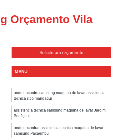
ondicionado Portatil Consul
ondicionado Portatil Philco
g Orçamento Vila
Condicionado Tipo Portatil
 Ar Condicionado Portatil
 Condicionado Portatil Philco
Solicite um orçamento
 Ar Condicionado Portatil
Portatil
Assistencia Tecnica de Geladeira
MENU
x
Assistencia Tecnica Electrolux Geladeira
ssistencia Tecnica Geladeira Electrolux
onde encontro samsung maquina de lavar assistencia
tecnica sitio mandaqui
Electrolux Assistencia Tecnica Geladeira
cnica
Geladeira Assistencia Tecnica
assistencia tecnica samsung maquina de lavar Jardim
Bonfiglioli
ca
Assistencia Tecnica de Refrigerador
onde encontrar assistencia tecnica maquina de lavar
x
Assistencia Tecnica Electrolux Refrigerador
samsung Pacaembu