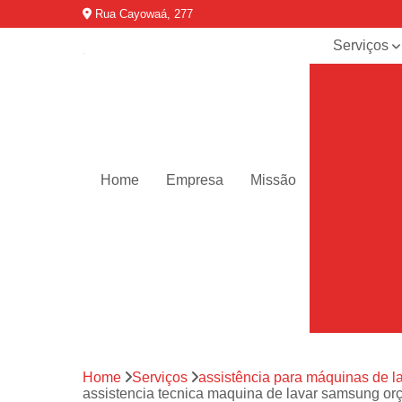
Rua Cayowaá, 277
Serviços
Assistênci
para
máquinas d
lavar
Assistênci
técnica ar
Home
Empresa
Missão
condicionad
portáteis
Assistênci
técnica de
geladeiras
Assistênci
técnica de
refrigerador
Assistênci
Home
Serviços
assistência para máquinas de l
técnica de
assistencia tecnica maquina de lavar samsung or
secadoras