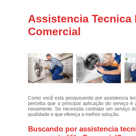
Assistência
técnicas d
Assistencia Tecnica
fogão
Comercial
Assistência
técnicas d
microonda
Conserto d
máquinas d
lavar
Consertos 
adega
Consertos 
geladeiras
Como você está pesquisando por assistencia te
expositora
perceba que a principal aplicação do serviço 
Instalação 
novamente. Se necessita contratar um serviço 
fogões
qualidade e que ofereça a melhor solução.
Instalação 
Buscando por assistencia tec
máquinas d
lavar roup