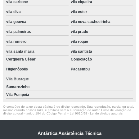
vila carbone
vila ciqueira
vila diva
vila ester
vila gouvea
vila nova cachoeirinha
vila palmeiras
vila prado
vila romero
vila roque
vila santa maria
vila santista
Cerqueira César
Consolação
Higienópolis
Pacaembu
Vila Buarque
Sumarezinho
Vila Pompeia
O conteúdo do texto desta página é de direito reservado. Sua reprodução, parcial ou total,
mesmo citando nossos links, é proibida sem a autorização do autor. Crime de violação de
direito autoral – artigo 184 do Código Penal –
Lei 9610/98 - Lei de direitos autorais
.
Antártica Assistência Técnica