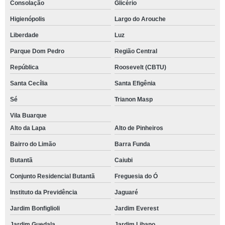
Consolação
Glicério
Higienópolis
Largo do Arouche
Liberdade
Luz
Parque Dom Pedro
Região Central
República
Roosevelt (CBTU)
Santa Cecília
Santa Efigênia
Sé
Trianon Masp
Vila Buarque
Alto da Lapa
Alto de Pinheiros
Bairro do Limão
Barra Funda
Butantã
Caiubi
Conjunto Residencial Butantã
Freguesia do Ó
Instituto da Previdência
Jaguaré
Jardim Bonfiglioli
Jardim Everest
Jardim Guedala
Jardim Libano