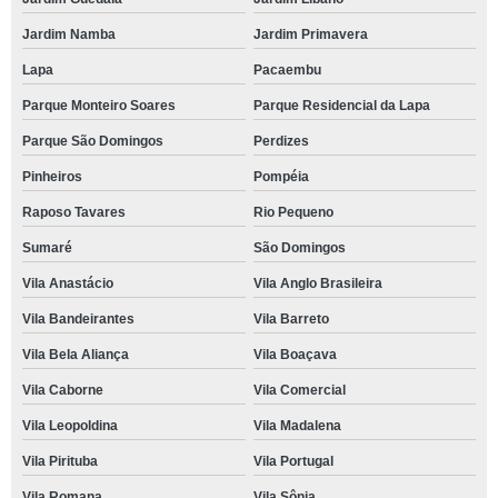
Jardim Namba
Jardim Primavera
Lapa
Pacaembu
Parque Monteiro Soares
Parque Residencial da Lapa
Parque São Domingos
Perdizes
Pinheiros
Pompéia
Raposo Tavares
Rio Pequeno
Sumaré
São Domingos
Vila Anastácio
Vila Anglo Brasileira
Vila Bandeirantes
Vila Barreto
Vila Bela Aliança
Vila Boaçava
Vila Caborne
Vila Comercial
Vila Leopoldina
Vila Madalena
Vila Pirituba
Vila Portugal
Vila Romana
Vila Sônia