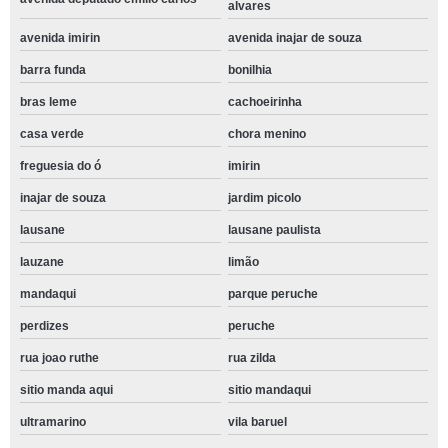
alvares
avenida imirin
avenida inajar de souza
barra funda
bonilhia
bras leme
cachoeirinha
casa verde
chora menino
freguesia do ó
imirin
inajar de souza
jardim picolo
lausane
lausane paulista
lauzane
limão
mandaqui
parque peruche
perdizes
peruche
rua joao ruthe
rua zilda
sitio manda aqui
sitio mandaqui
ultramarino
vila baruel