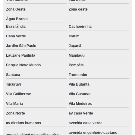
Zona Oeste
Zona oeste
Água Branca
Brasilândia
Cachoeirinha
Casa Verde
Imirim
Jardim São Paulo
Jaçanã
Lauzane Paulista
Mandaqui
Parque Novo Mundo
Pompéia
Santana
Tremembé
Tucuruvi
Vila Butantã
Vila Guilherme
Vila Gustavo
Vila Maria
Vila Medeiros
Zona Norte
av casa verde
av direitos humanos
avenida casa verde
avenida engenheiro caetano
avenida deputado emilio carlos