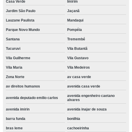
Casa Verde
Imirim
Jardim São Paulo
Jaçanã
Lauzane Paulista
Mandaqui
Parque Novo Mundo
Pompéia
Santana
Tremembé
Tucuruvi
Vila Butantã
Vila Guilherme
Vila Gustavo
Vila Maria
Vila Medeiros
Zona Norte
av casa verde
av direitos humanos
avenida casa verde
avenida engenheiro caetano
avenida deputado emilio carlos
alvares
avenida imirin
avenida inajar de souza
barra funda
bonilhia
bras leme
cachoeirinha