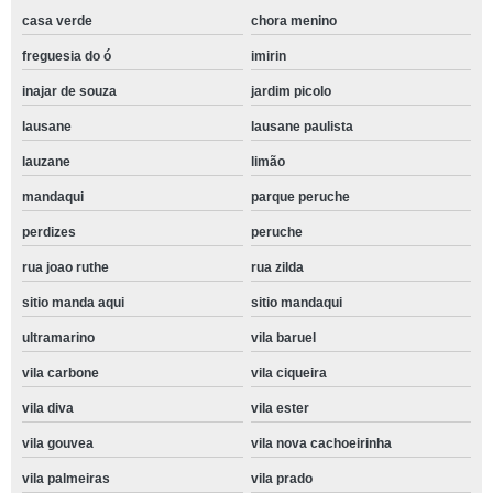
casa verde
chora menino
freguesia do ó
imirin
inajar de souza
jardim picolo
lausane
lausane paulista
lauzane
limão
mandaqui
parque peruche
perdizes
peruche
rua joao ruthe
rua zilda
sitio manda aqui
sitio mandaqui
ultramarino
vila baruel
vila carbone
vila ciqueira
vila diva
vila ester
vila gouvea
vila nova cachoeirinha
vila palmeiras
vila prado