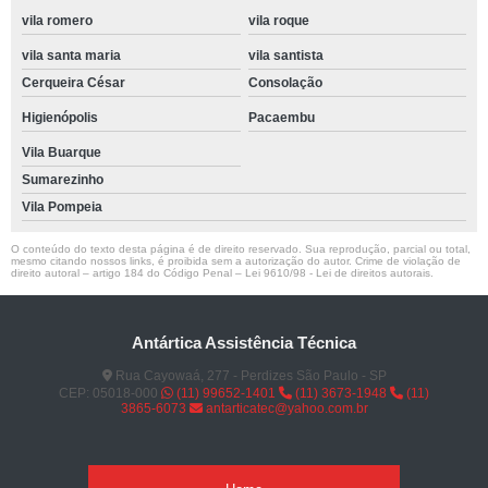
vila romero
vila roque
vila santa maria
vila santista
Cerqueira César
Consolação
Higienópolis
Pacaembu
Vila Buarque
Sumarezinho
Vila Pompeia
O conteúdo do texto desta página é de direito reservado. Sua reprodução, parcial ou total,
mesmo citando nossos links, é proibida sem a autorização do autor. Crime de violação de
direito autoral – artigo 184 do Código Penal –
Lei 9610/98 - Lei de direitos autorais
.
Antártica Assistência Técnica
Rua Cayowaá, 277 - Perdizes São Paulo - SP
CEP: 05018-000
(11) 99652-1401
(11) 3673-1948
(11)
3865-6073
antarticatec@yahoo.com.br