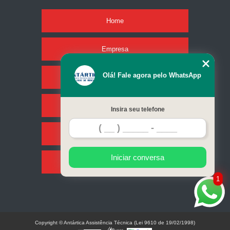
Home
Empresa
Olá! Fale agora pelo WhatsApp
Missão
Serviços
Insira seu telefone
Contato
Iniciar conversa
Mapa do site
1
Copyright © Antártica Assistência Técnica (Lei 9610 de 19/02/1998)