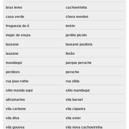
bras leme
cachoeirinha
casa verde
chora menino
freguesia do ó
imirin
inajar de souza
jardim picolo
lausane
lausane paulista
lauzane
limão
mandaqui
parque peruche
perdizes
peruche
rua joao ruthe
rua zilda
sitio manda aqui
sitio mandaqui
ultramarino
vila baruel
vila carbone
vila ciqueira
vila diva
vila ester
vila gouvea
vila nova cachoeirinha