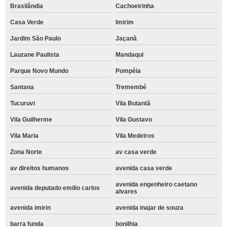
Brasilândia
Cachoeirinha
Casa Verde
Imirim
Jardim São Paulo
Jaçanã
Lauzane Paulista
Mandaqui
Parque Novo Mundo
Pompéia
Santana
Tremembé
Tucuruvi
Vila Butantã
Vila Guilherme
Vila Gustavo
Vila Maria
Vila Medeiros
Zona Norte
av casa verde
av direitos humanos
avenida casa verde
avenida engenheiro caetano
avenida deputado emilio carlos
alvares
avenida imirin
avenida inajar de souza
barra funda
bonilhia