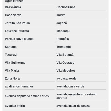
Água Branca
Brasilândia
Cachoeirinha
Casa Verde
Imirim
Jardim São Paulo
Jaçanã
Lauzane Paulista
Mandaqui
Parque Novo Mundo
Pompéia
Santana
Tremembé
Tucuruvi
Vila Butantã
Vila Guilherme
Vila Gustavo
Vila Maria
Vila Medeiros
Zona Norte
av casa verde
av direitos humanos
avenida casa verde
avenida engenheiro caetano
avenida deputado emilio carlos
alvares
avenida imirin
avenida inajar de souza