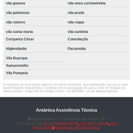
vila gouvea
vila nova cachoeirinha
vila palmeiras
vila prado
vila romero
vila roque
vila santa maria
vila santista
Cerqueira César
Consolação
Higienópolis
Pacaembu
Vila Buarque
Sumarezinho
Vila Pompeia
O conteúdo do texto desta página é de direito reservado. Sua reprodução, parcial ou total,
mesmo citando nossos links, é proibida sem a autorização do autor. Crime de violação de
direito autoral – artigo 184 do Código Penal –
Lei 9610/98 - Lei de direitos autorais
.
Antártica Assistência Técnica
Rua Cayowaá, 277 - Perdizes São Paulo - SP
CEP: 05018-000
(11) 99652-1401
(11) 3673-1948
(11)
3865-6073
antarticatec@yahoo.com.br