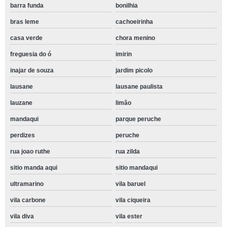
barra funda
bonilhia
bras leme
cachoeirinha
casa verde
chora menino
freguesia do ó
imirin
inajar de souza
jardim picolo
lausane
lausane paulista
lauzane
limão
mandaqui
parque peruche
perdizes
peruche
rua joao ruthe
rua zilda
sitio manda aqui
sitio mandaqui
ultramarino
vila baruel
vila carbone
vila ciqueira
vila diva
vila ester