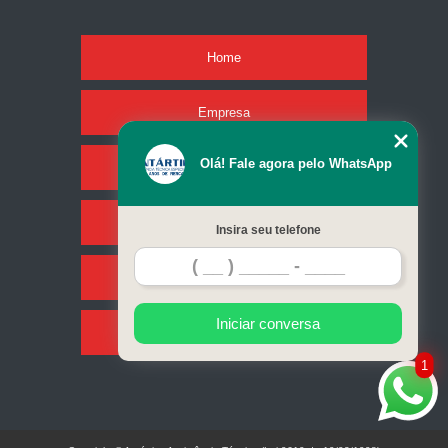
Home
Empresa
Olá! Fale agora pelo WhatsApp
Missão
Serviços
Insira seu telefone
Contato
Iniciar conversa
Mapa do site
1