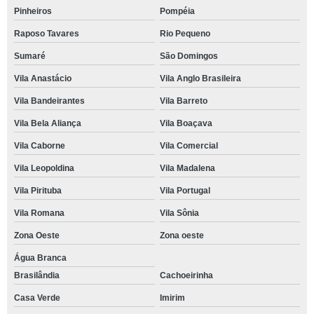
Pinheiros
Pompéia
Raposo Tavares
Rio Pequeno
Sumaré
São Domingos
Vila Anastácio
Vila Anglo Brasileira
Vila Bandeirantes
Vila Barreto
Vila Bela Aliança
Vila Boaçava
Vila Caborne
Vila Comercial
Vila Leopoldina
Vila Madalena
Vila Pirituba
Vila Portugal
Vila Romana
Vila Sônia
Zona Oeste
Zona oeste
Água Branca
Brasilândia
Cachoeirinha
Casa Verde
Imirim