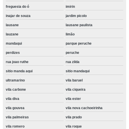
freguesia do ó
imirin
inajar de souza
jardim picolo
lausane
lausane paulista
lauzane
limão
mandaqui
parque peruche
perdizes
peruche
rua joao ruthe
rua zilda
sitio manda aqui
sitio mandaqui
ultramarino
vila baruel
vila carbone
vila ciqueira
vila diva
vila ester
vila gouvea
vila nova cachoeirinha
vila palmeiras
vila prado
vila romero
vila roque