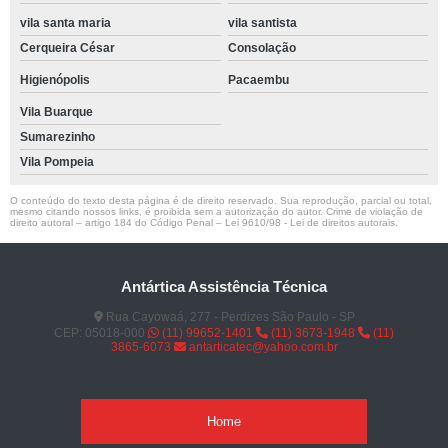
vila santa maria
vila santista
Cerqueira César
Consolação
Higienópolis
Pacaembu
Vila Buarque
Sumarezinho
Vila Pompeia
O conteúdo do texto desta página é de direito reservado. Sua reprodução, parcial ou total,
mesmo citando nossos links, é proibida sem a autorização do autor. Crime de violação de
direito autoral – artigo 184 do Código Penal –
Lei 9610/98 - Lei de direitos autorais
.
Antártica Assistência Técnica
Rua Cayowaá, 277 - Perdizes São Paulo - SP
CEP: 05018-000
(11) 99652-1401
(11) 3673-1948
(11)
3865-6073
antarticatec@yahoo.com.br
Home