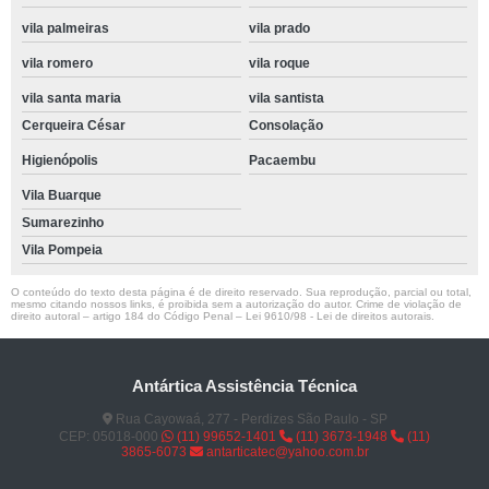
vila palmeiras
vila prado
vila romero
vila roque
vila santa maria
vila santista
Cerqueira César
Consolação
Higienópolis
Pacaembu
Vila Buarque
Sumarezinho
Vila Pompeia
O conteúdo do texto desta página é de direito reservado. Sua reprodução, parcial ou total,
mesmo citando nossos links, é proibida sem a autorização do autor. Crime de violação de
direito autoral – artigo 184 do Código Penal –
Lei 9610/98 - Lei de direitos autorais
.
Antártica Assistência Técnica
Rua Cayowaá, 277 - Perdizes São Paulo - SP
CEP: 05018-000
(11) 99652-1401
(11) 3673-1948
(11)
3865-6073
antarticatec@yahoo.com.br