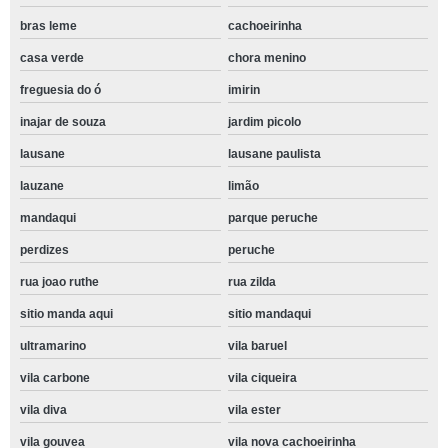
bras leme
cachoeirinha
casa verde
chora menino
freguesia do ó
imirin
inajar de souza
jardim picolo
lausane
lausane paulista
lauzane
limão
mandaqui
parque peruche
perdizes
peruche
rua joao ruthe
rua zilda
sitio manda aqui
sitio mandaqui
ultramarino
vila baruel
vila carbone
vila ciqueira
vila diva
vila ester
vila gouvea
vila nova cachoeirinha