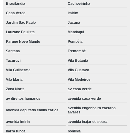
Brasilândia
Cachoeirinha
Casa Verde
Imirim
Jardim São Paulo
Jaçanã
Lauzane Paulista
Mandaqui
Parque Novo Mundo
Pompéia
Santana
Tremembé
Tucuruvi
Vila Butantã
Vila Guilherme
Vila Gustavo
Vila Maria
Vila Medeiros
Zona Norte
av casa verde
av direitos humanos
avenida casa verde
avenida engenheiro caetano
avenida deputado emilio carlos
alvares
avenida imirin
avenida inajar de souza
barra funda
bonilhia