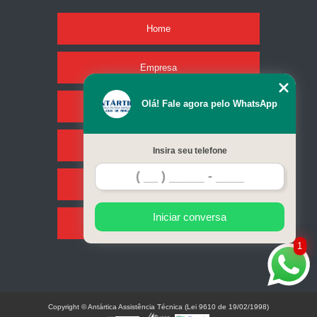
Home
Empresa
Olá! Fale agora pelo WhatsApp
Missão
Serviços
Insira seu telefone
Contato
Iniciar conversa
Mapa do site
1
Copyright © Antártica Assistência Técnica (Lei 9610 de 19/02/1998)