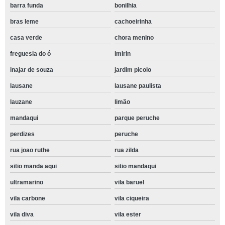
barra funda
bonilhia
bras leme
cachoeirinha
casa verde
chora menino
freguesia do ó
imirin
inajar de souza
jardim picolo
lausane
lausane paulista
lauzane
limão
mandaqui
parque peruche
perdizes
peruche
rua joao ruthe
rua zilda
sitio manda aqui
sitio mandaqui
ultramarino
vila baruel
vila carbone
vila ciqueira
vila diva
vila ester