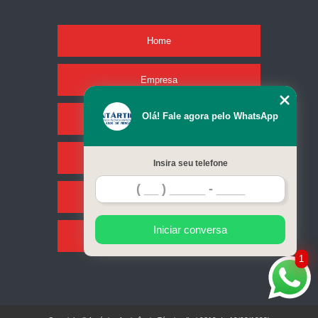
Home
Empresa
Olá! Fale agora pelo WhatsApp
Missão
Serviços
Insira seu telefone
Contato
Iniciar conversa
Mapa do site
1