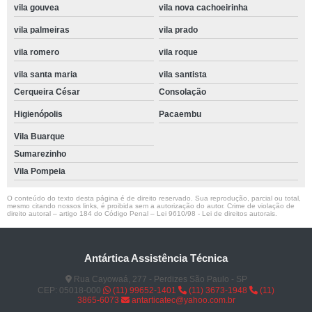
vila gouvea
vila nova cachoeirinha
vila palmeiras
vila prado
vila romero
vila roque
vila santa maria
vila santista
Cerqueira César
Consolação
Higienópolis
Pacaembu
Vila Buarque
Sumarezinho
Vila Pompeia
O conteúdo do texto desta página é de direito reservado. Sua reprodução, parcial ou total,
mesmo citando nossos links, é proibida sem a autorização do autor. Crime de violação de
direito autoral – artigo 184 do Código Penal –
Lei 9610/98 - Lei de direitos autorais
.
Antártica Assistência Técnica
Rua Cayowaá, 277 - Perdizes São Paulo - SP
CEP: 05018-000
(11) 99652-1401
(11) 3673-1948
(11)
3865-6073
antarticatec@yahoo.com.br