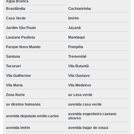
Água Branca
Brasilândia
Cachoeirinha
Casa Verde
Imirim
Jardim São Paulo
Jaçanã
Lauzane Paulista
Mandaqui
Parque Novo Mundo
Pompéia
Santana
Tremembé
Tucuruvi
Vila Butantã
Vila Guilherme
Vila Gustavo
Vila Maria
Vila Medeiros
Zona Norte
av casa verde
av direitos humanos
avenida casa verde
avenida engenheiro caetano
avenida deputado emilio carlos
alvares
avenida imirin
avenida inajar de souza