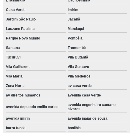
Brasilândia
Cachoeirinha
Casa Verde
Imirim
Jardim São Paulo
Jaçanã
Lauzane Paulista
Mandaqui
Parque Novo Mundo
Pompéia
Santana
Tremembé
Tucuruvi
Vila Butantã
Vila Guilherme
Vila Gustavo
Vila Maria
Vila Medeiros
Zona Norte
av casa verde
av direitos humanos
avenida casa verde
avenida engenheiro caetano
avenida deputado emilio carlos
alvares
avenida imirin
avenida inajar de souza
barra funda
bonilhia