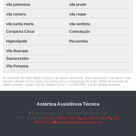
vila palmeiras
vila prado
vila romero
vila roque
vila santa maria
vila santista
Cerqueira César
Consolação
Higienópolis
Pacaembu
Vila Buarque
Sumarezinho
Vila Pompeia
O conteúdo do texto desta página é de direito reservado. Sua reprodução, parcial ou total,
mesmo citando nossos links, é proibida sem a autorização do autor. Crime de violação de
direito autoral – artigo 184 do Código Penal –
Lei 9610/98 - Lei de direitos autorais
.
Antártica Assistência Técnica
Rua Cayowaá, 277 - Perdizes São Paulo - SP
CEP: 05018-000
(11) 99652-1401
(11) 3673-1948
(11)
3865-6073
antarticatec@yahoo.com.br