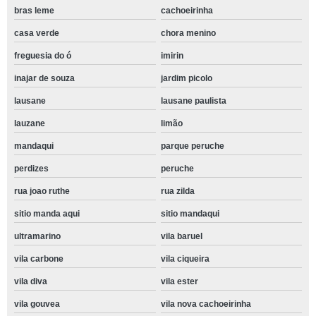
bras leme
cachoeirinha
casa verde
chora menino
freguesia do ó
imirin
inajar de souza
jardim picolo
lausane
lausane paulista
lauzane
limão
mandaqui
parque peruche
perdizes
peruche
rua joao ruthe
rua zilda
sitio manda aqui
sitio mandaqui
ultramarino
vila baruel
vila carbone
vila ciqueira
vila diva
vila ester
vila gouvea
vila nova cachoeirinha