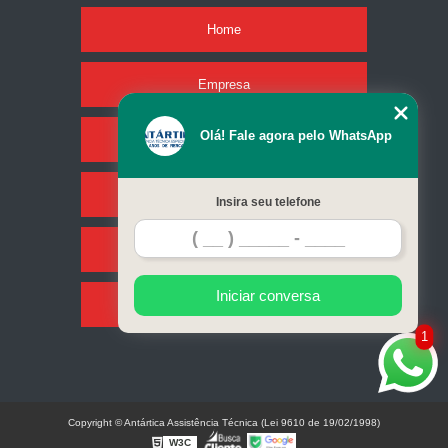
Home
Empresa
Olá! Fale agora pelo WhatsApp
Missão
Serviços
Insira seu telefone
Contato
Iniciar conversa
Mapa do site
1
Copyright © Antártica Assistência Técnica (Lei 9610 de 19/02/1998)
W3C