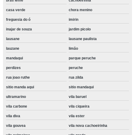
bras leme
cachoeirinha
casa verde
chora menino
freguesia do ó
imirin
inajar de souza
jardim picolo
lausane
lausane paulista
lauzane
limão
mandaqui
parque peruche
perdizes
peruche
rua joao ruthe
rua zilda
sitio manda aqui
sitio mandaqui
ultramarino
vila baruel
vila carbone
vila ciqueira
vila diva
vila ester
vila gouvea
vila nova cachoeirinha