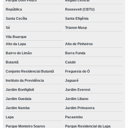
Parque Dom Pedro
Região Central
República
Roosevelt (CBTU)
Santa Cecília
Santa Efigênia
Sé
Trianon Masp
Vila Buarque
Alto da Lapa
Alto de Pinheiros
Bairro do Limão
Barra Funda
Butantã
Caiubi
Conjunto Residencial Butantã
Freguesia do Ó
Instituto da Previdência
Jaguaré
Jardim Bonfiglioli
Jardim Everest
Jardim Guedala
Jardim Libano
Jardim Namba
Jardim Primavera
Lapa
Pacaembu
Parque Monteiro Soares
Parque Residencial da Lapa