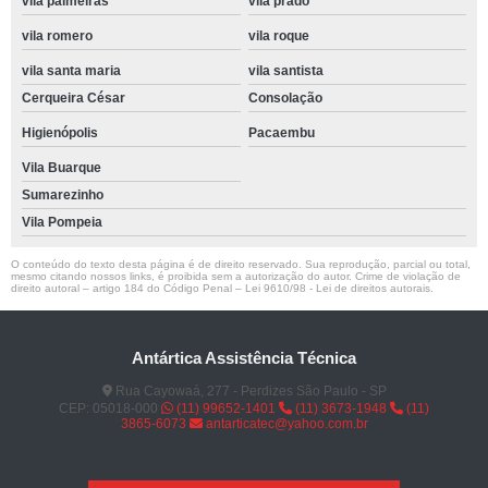
vila palmeiras
vila prado
vila romero
vila roque
vila santa maria
vila santista
Cerqueira César
Consolação
Higienópolis
Pacaembu
Vila Buarque
Sumarezinho
Vila Pompeia
O conteúdo do texto desta página é de direito reservado. Sua reprodução, parcial ou total,
mesmo citando nossos links, é proibida sem a autorização do autor. Crime de violação de
direito autoral – artigo 184 do Código Penal –
Lei 9610/98 - Lei de direitos autorais
.
Antártica Assistência Técnica
Rua Cayowaá, 277 - Perdizes São Paulo - SP
CEP: 05018-000
(11) 99652-1401
(11) 3673-1948
(11)
3865-6073
antarticatec@yahoo.com.br