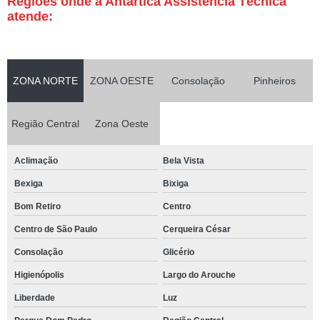
Regiões onde a Antártica Assistência Técnica
atende:
ZONA NORTE
ZONA OESTE
Consolação
Pinheiros
Região Central
Zona Oeste
Aclimação
Bela Vista
Bexiga
Bixiga
Bom Retiro
Centro
Centro de São Paulo
Cerqueira César
Consolação
Glicério
Higienópolis
Largo do Arouche
Liberdade
Luz