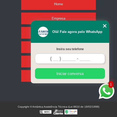
Home
Empresa
Olá! Fale agora pelo WhatsApp
Missão
Serviços
Insira seu telefone
Contato
Iniciar conversa
Mapa do site
1
Copyright © Antártica Assistência Técnica (Lei 9610 de 19/02/1998)
W3C