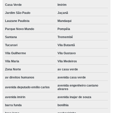
Casa Verde
Imirim
Jardim São Paulo
Jaçanã
Lauzane Paulista
Mandaqui
Parque Novo Mundo
Pompéia
Santana
Tremembé
Tucuruvi
Vila Butantã
Vila Guilherme
Vila Gustavo
Vila Maria
Vila Medeiros
Zona Norte
av casa verde
av direitos humanos
avenida casa verde
avenida engenheiro caetano
avenida deputado emilio carlos
alvares
avenida imirin
avenida inajar de souza
barra funda
bonilhia