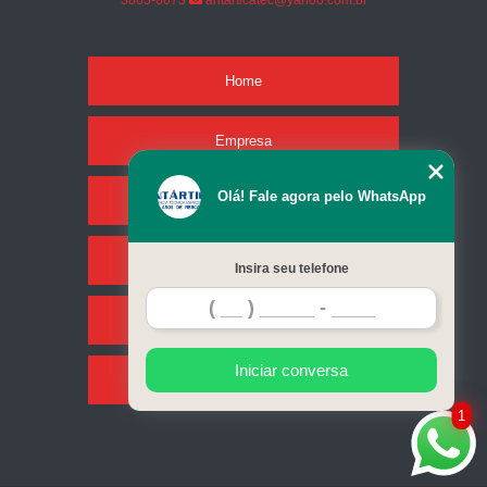
3865-6073
antarticatec@yahoo.com.br
Home
Empresa
Olá! Fale agora pelo WhatsApp
Missão
Serviços
Insira seu telefone
Contato
Iniciar conversa
Mapa do site
1