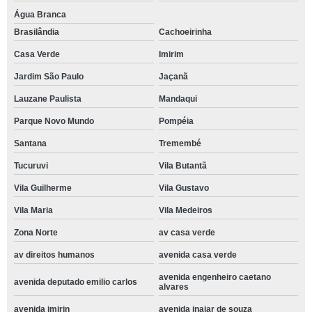
Água Branca
Brasilândia
Cachoeirinha
Casa Verde
Imirim
Jardim São Paulo
Jaçanã
Lauzane Paulista
Mandaqui
Parque Novo Mundo
Pompéia
Santana
Tremembé
Tucuruvi
Vila Butantã
Vila Guilherme
Vila Gustavo
Vila Maria
Vila Medeiros
Zona Norte
av casa verde
av direitos humanos
avenida casa verde
avenida engenheiro caetano
avenida deputado emilio carlos
alvares
avenida imirin
avenida inajar de souza