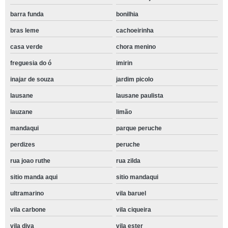
barra funda
bonilhia
bras leme
cachoeirinha
casa verde
chora menino
freguesia do ó
imirin
inajar de souza
jardim picolo
lausane
lausane paulista
lauzane
limão
mandaqui
parque peruche
perdizes
peruche
rua joao ruthe
rua zilda
sitio manda aqui
sitio mandaqui
ultramarino
vila baruel
vila carbone
vila ciqueira
vila diva
vila ester