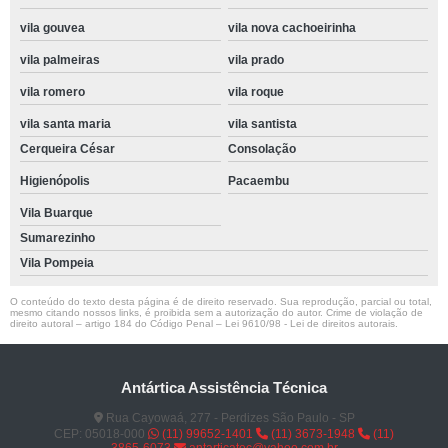
vila gouvea
vila nova cachoeirinha
vila palmeiras
vila prado
vila romero
vila roque
vila santa maria
vila santista
Cerqueira César
Consolação
Higienópolis
Pacaembu
Vila Buarque
Sumarezinho
Vila Pompeia
O conteúdo do texto desta página é de direito reservado. Sua reprodução, parcial ou total,
mesmo citando nossos links, é proibida sem a autorização do autor. Crime de violação de
direito autoral – artigo 184 do Código Penal –
Lei 9610/98 - Lei de direitos autorais
.
Antártica Assistência Técnica
Rua Cayowaá, 277 - Perdizes São Paulo - SP
CEP: 05018-000
(11) 99652-1401
(11) 3673-1948
(11)