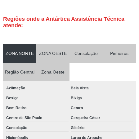
Regiões onde a Antártica Assistência Técnica
atende:
ZONA NORTE
ZONA OESTE
Consolação
Pinheiros
Região Central
Zona Oeste
Aclimação
Bela Vista
Bexiga
Bixiga
Bom Retiro
Centro
Centro de São Paulo
Cerqueira César
Consolação
Glicério
Higienópolis
Largo do Arouche