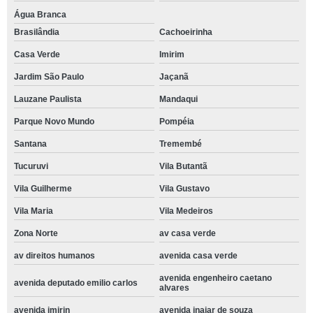
Água Branca
Brasilândia
Cachoeirinha
Casa Verde
Imirim
Jardim São Paulo
Jaçanã
Lauzane Paulista
Mandaqui
Parque Novo Mundo
Pompéia
Santana
Tremembé
Tucuruvi
Vila Butantã
Vila Guilherme
Vila Gustavo
Vila Maria
Vila Medeiros
Zona Norte
av casa verde
av direitos humanos
avenida casa verde
avenida engenheiro caetano
avenida deputado emilio carlos
alvares
avenida imirin
avenida inajar de souza