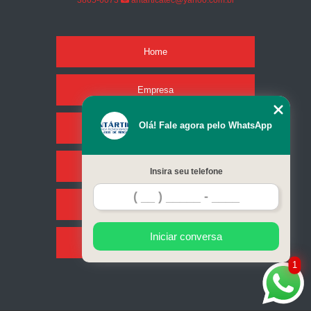
3865-6073
antarticatec@yahoo.com.br
Home
Empresa
Olá! Fale agora pelo WhatsApp
Missão
Serviços
Insira seu telefone
Contato
Iniciar conversa
Mapa do site
1