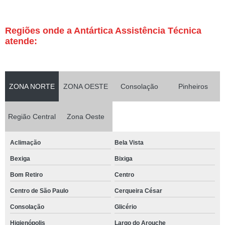
Regiões onde a Antártica Assistência Técnica
atende:
ZONA NORTE
ZONA OESTE
Consolação
Pinheiros
Região Central
Zona Oeste
Aclimação
Bela Vista
Bexiga
Bixiga
Bom Retiro
Centro
Centro de São Paulo
Cerqueira César
Consolação
Glicério
Higienópolis
Largo do Arouche