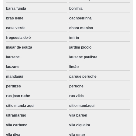
barra funda
bonilhia
bras leme
cachoeirinha
casa verde
chora menino
freguesia do ó
imirin
inajar de souza
jardim picolo
lausane
lausane paulista
lauzane
limão
mandaqui
parque peruche
perdizes
peruche
rua joao ruthe
rua zilda
sitio manda aqui
sitio mandaqui
ultramarino
vila baruel
vila carbone
vila ciqueira
vila diva
vila ester