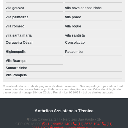
vila gouvea
vila nova cachoeirinha
vila palmeiras
vila prado
vila romero
vila roque
vila santa maria
vila santista
Cerqueira César
Consolação
Higienópolis
Pacaembu
Vila Buarque
Sumarezinho
Vila Pompeia
O conteúdo do texto desta página é de direito reservado. Sua reprodução, parcial ou total,
mesmo citando nossos links, é proibida sem a autorização do autor. Crime de violação de
direito autoral – artigo 184 do Código Penal –
Lei 9610/98 - Lei de direitos autorais
.
Antártica Assistência Técnica
Rua Cayowaá, 277 - Perdizes São Paulo - SP
CEP: 05018-000
(11) 99652-1401
(11) 3673-1948
(11)