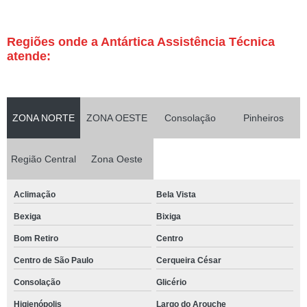
Regiões onde a Antártica Assistência Técnica
atende:
ZONA NORTE
ZONA OESTE
Consolação
Pinheiros
Região Central
Zona Oeste
Aclimação
Bela Vista
Bexiga
Bixiga
Bom Retiro
Centro
Centro de São Paulo
Cerqueira César
Consolação
Glicério
Higienópolis
Largo do Arouche