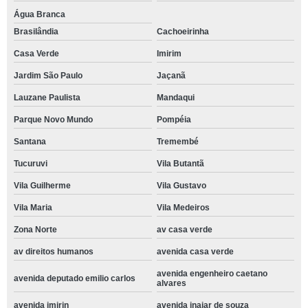
Água Branca
Brasilândia
Cachoeirinha
Casa Verde
Imirim
Jardim São Paulo
Jaçanã
Lauzane Paulista
Mandaqui
Parque Novo Mundo
Pompéia
Santana
Tremembé
Tucuruvi
Vila Butantã
Vila Guilherme
Vila Gustavo
Vila Maria
Vila Medeiros
Zona Norte
av casa verde
av direitos humanos
avenida casa verde
avenida engenheiro caetano
avenida deputado emilio carlos
alvares
avenida imirin
avenida inajar de souza