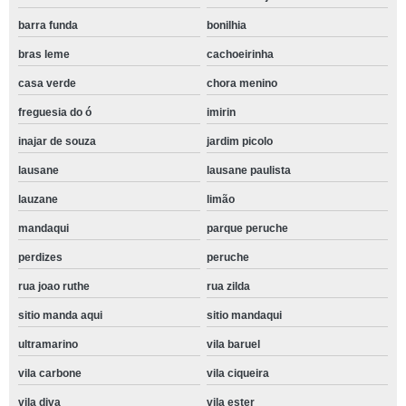
barra funda
bonilhia
bras leme
cachoeirinha
casa verde
chora menino
freguesia do ó
imirin
inajar de souza
jardim picolo
lausane
lausane paulista
lauzane
limão
mandaqui
parque peruche
perdizes
peruche
rua joao ruthe
rua zilda
sitio manda aqui
sitio mandaqui
ultramarino
vila baruel
vila carbone
vila ciqueira
vila diva
vila ester