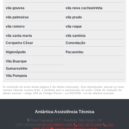
vila gouvea
vila nova cachoeirinha
vila palmeiras
vila prado
vila romero
vila roque
vila santa maria
vila santista
Cerqueira César
Consolação
Higienópolis
Pacaembu
Vila Buarque
Sumarezinho
Vila Pompeia
O conteúdo do texto desta página é de direito reservado. Sua reprodução, parcial ou total,
mesmo citando nossos links, é proibida sem a autorização do autor. Crime de violação de
direito autoral – artigo 184 do Código Penal –
Lei 9610/98 - Lei de direitos autorais
.
Antártica Assistência Técnica
Rua Cayowaá, 277 - Perdizes São Paulo - SP
CEP: 05018-000
(11) 99652-1401
(11) 3673-1948
(11)