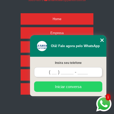
3865-6073
antarticatec@yahoo.com.br
Home
Empresa
Olá! Fale agora pelo WhatsApp
Missão
Serviços
Insira seu telefone
Contato
Iniciar conversa
Mapa do site
1