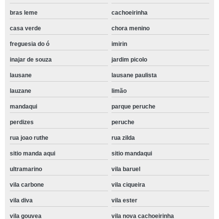
bras leme
cachoeirinha
casa verde
chora menino
freguesia do ó
imirin
inajar de souza
jardim picolo
lausane
lausane paulista
lauzane
limão
mandaqui
parque peruche
perdizes
peruche
rua joao ruthe
rua zilda
sitio manda aqui
sitio mandaqui
ultramarino
vila baruel
vila carbone
vila ciqueira
vila diva
vila ester
vila gouvea
vila nova cachoeirinha