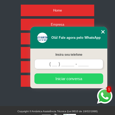
Home
Empresa
Olá! Fale agora pelo WhatsApp
Missão
Serviços
Insira seu telefone
Contato
Iniciar conversa
Mapa do site
1
Copyright © Antártica Assistência Técnica (Lei 9610 de 19/02/1998)