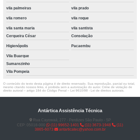
vila palmeiras
vila prado
vila romero
vila roque
vila santa maria
vila santista
Cerqueira César
Consolação
Higienópolis
Pacaembu
Vila Buarque
Sumarezinho
Vila Pompeia
O conteúdo do texto desta página é de direito reservado. Sua reprodução, parcial ou total,
mesmo citando nossos links, é proibida sem a autorização do autor. Crime de violação de
direito autoral – artigo 184 do Código Penal –
Lei 9610/98 - Lei de direitos autorais
.
Antártica Assistência Técnica
Rua Cayowaá, 277 - Perdizes São Paulo - SP
CEP: 05018-000
(11) 99652-1401
(11) 3673-1948
(11)
3865-6073
antarticatec@yahoo.com.br