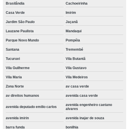
Brasilândia
Cachoeirinha
Casa Verde
Imirim
Jardim São Paulo
Jaçanã
Lauzane Paulista
Mandaqui
Parque Novo Mundo
Pompéia
Santana
Tremembé
Tucuruvi
Vila Butantã
Vila Guilherme
Vila Gustavo
Vila Maria
Vila Medeiros
Zona Norte
av casa verde
av direitos humanos
avenida casa verde
avenida engenheiro caetano
avenida deputado emilio carlos
alvares
avenida imirin
avenida inajar de souza
barra funda
bonilhia