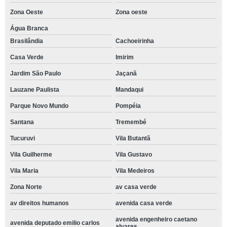
Zona Oeste
Zona oeste
Água Branca
Brasilândia
Cachoeirinha
Casa Verde
Imirim
Jardim São Paulo
Jaçanã
Lauzane Paulista
Mandaqui
Parque Novo Mundo
Pompéia
Santana
Tremembé
Tucuruvi
Vila Butantã
Vila Guilherme
Vila Gustavo
Vila Maria
Vila Medeiros
Zona Norte
av casa verde
av direitos humanos
avenida casa verde
avenida engenheiro caetano
avenida deputado emilio carlos
alvares