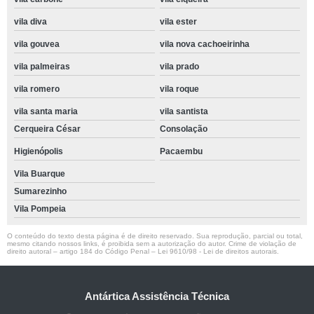
vila diva
vila ester
vila gouvea
vila nova cachoeirinha
vila palmeiras
vila prado
vila romero
vila roque
vila santa maria
vila santista
Cerqueira César
Consolação
Higienópolis
Pacaembu
Vila Buarque
Sumarezinho
Vila Pompeia
O conteúdo do texto desta página é de direito reservado. Sua reprodução, parcial ou total,
mesmo citando nossos links, é proibida sem a autorização do autor. Crime de violação de
direito autoral – artigo 184 do Código Penal –
Lei 9610/98 - Lei de direitos autorais
.
Antártica Assistência Técnica