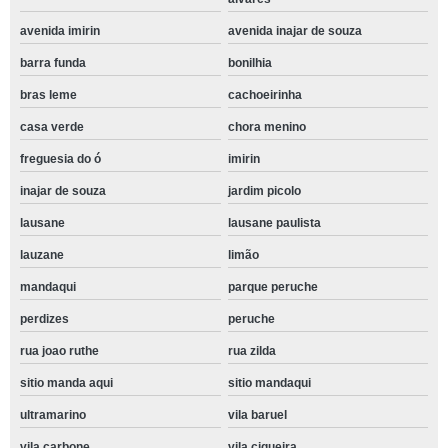
avenida imirin
avenida inajar de souza
barra funda
bonilhia
bras leme
cachoeirinha
casa verde
chora menino
freguesia do ó
imirin
inajar de souza
jardim picolo
lausane
lausane paulista
lauzane
limão
mandaqui
parque peruche
perdizes
peruche
rua joao ruthe
rua zilda
sitio manda aqui
sitio mandaqui
ultramarino
vila baruel
vila carbone
vila ciqueira