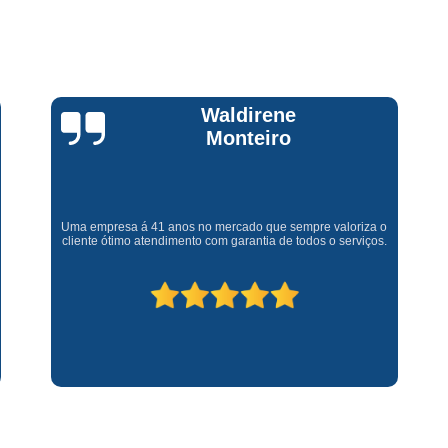
Assistencia Tecnica Fogao Cooktop
A
Brastemp Fogão Assistencia Tecnica
Assistencia Tecnica Brastemp Microon
Assistencia Tecnica
Claúdia
Andrullis
Assistencia Tecnica Forno Microondas 
Assistencia Tecnica Microondas Bra
Microondas Brastemp Assistencia Tecnica
Gostaria primeiramente de agradecer o bom atendimento
telefônico (q hj infelizmente é um problema), e a eficiência do
técnico Sr Henrique na solução do problema da minha lava e
Conserto de Maquina de Lavar
C
seca q minha família não vive mais sem. #recomendo os
serviços.
Conserto de Maquina de Lavar Ro
Conserto Maquina de Lavar
C
Conserto Maquina de Lavar Roupa
Conserto Maquina Lavar Roupa
C
Maquina de Lavar Conserto
Tec
Conserto Adega
Conserto Adega 