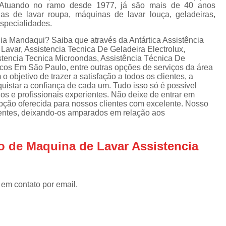
Assistencia Tecnica Refrigerador
As
. Atuando no ramo desde 1977, já são mais de 40 anos
s de lavar roupa, máquinas de lavar louça, geladeiras,
de
Assistencia Tecnica R
especialidades.
a
Assistencia Tecnica Refrigerador Electrolux
ia Mandaqui? Saiba que através da Antártica Assistência
s
avar, Assistencia Tecnica De Geladeira Electrolux,
Refrigerador Assistencia Tecnica
R
stencia Tecnica Microondas, Assistência Técnica De
cos Em São Paulo, entre outras opções de serviços da área
s
Assistencia Tecnica Lavadora Secadora Sa
objetivo de trazer a satisfação a todos os clientes, a
istar a confiança de cada um. Tudo isso só é possível
Assistencia Tecnica Maquina Secadora d
s e profissionais experientes. Não deixe de entrar em
pção oferecida para nossos clientes com excelente. Nosso
Assistencia Tecnica Sa
ientes, deixando-os amparados em relação aos
Assistencia Tecnica Samsung Seca
Assistencia Tecnica Secadora a Gas
o de Maquina de Lavar Assistencia
Assistencia Tecnica Secadora Enxuta
Assistancia Tecnica para Fogão Co
 em contato por email.
Assistencia Tecnica de Fogão Br
Assistencia Tecnica Fogao a Gas