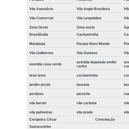
Vila Anastácio
Vila Anglo Brasileira
Vil
Vila Comercial
Vila Leopoldina
Vil
Zona Oeste
Zona oeste
Ág
Brasilândia
Cachoeirinha
Ca
Mandaqui
Parque Novo Mundo
Po
Vila Guilherme
Vila Gustavo
Vil
avenida deputado emilio
av
avenida casa verde
carlos
ca
bras leme
cachoeirinha
ca
jardim picolo
lausane
lau
perdizes
peruche
rua
vila baruel
vila carbone
vil
vila palmeiras
vila prado
vil
Cerqueira César
Consolação
Sumarezinho