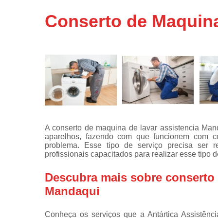
Assistência
Conserto de Maquina
técnicas d
fogão
Assistência
técnicas d
microonda
Conserto d
máquinas d
lavar
Consertos 
adega
A conserto de maquina de lavar assistencia Man
aparelhos, fazendo com que funcionem com co
Consertos 
problema. Esse tipo de serviço precisa ser r
geladeiras
profissionais capacitados para realizar esse tipo d
expositora
Instalação 
Descubra mais sobre conserto 
fogões
Mandaqui
Instalação 
máquinas d
Conheça os serviços que a Antártica Assistênci
lavar roup