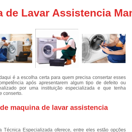
Assistencia Tecnica Ar C
s
 de Lavar Assistencia Ma
e
Assistencia Tecnica Ar C
Assistencia Tecnica Ar 
s
e
Assistencia Tecnica de
s
Assistencia Tecnica de Ar
e
e
Assistencia Tecnica em
Assistencia Tecnica para Ar Condicionado 
de
Assistencia Tecnica de Geladeira Electrolu
daqui é a escolha certa para quem precisa consertar esses
mpetência após apresentarem algum tipo de defeito ou
Assistencia Tecnica Geladeira
A
de
ealizado por uma instituição especializada e que tenha
e conserto.
Assistencia Tecnica Resfriar Geladeira
s
Electrolux Geladeira Assistencia Te
de
de maquina de lavar assistencia
Geladeira Electrolux Assistencia Tecni
de
Assistencia Tecnica de Refrigerador Electrolu
e
a Técnica Especializada oferece, entre eles estão opções
a