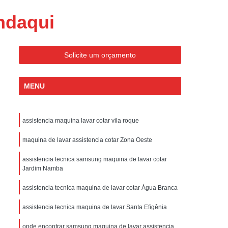
ondicionado Portatil Consul
ndaqui
ondicionado Portatil Philco
Condicionado Tipo Portatil
Solicite um orçamento
 Ar Condicionado Portatil
 Condicionado Portatil Philco
MENU
 Ar Condicionado Portatil
Portatil
Assistencia Tecnica de Geladeira
assistencia maquina lavar cotar vila roque
x
Assistencia Tecnica Electrolux Geladeira
maquina de lavar assistencia cotar Zona Oeste
ssistencia Tecnica Geladeira Electrolux
assistencia tecnica samsung maquina de lavar cotar
Electrolux Assistencia Tecnica Geladeira
Jardim Namba
cnica
Geladeira Assistencia Tecnica
assistencia tecnica maquina de lavar cotar Água Branca
ca
Assistencia Tecnica de Refrigerador
assistencia tecnica maquina de lavar Santa Efigênia
x
Assistencia Tecnica Electrolux Refrigerador
onde encontrar samsung maquina de lavar assistencia