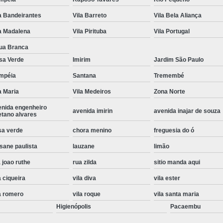
Instalação de Maquina de Lavar Roupa
a Bandeirantes
Vila Barreto
Vila Bela Aliança
Instalação Eletrica Maquina de Lavar R
a Madalena
Vila Pirituba
Vila Portugal
Instalação Maquina de Lavar Samsu
ua Branca
sa Verde
Imirim
Jardim São Paulo
Instalação para Maquina de Lavar Rou
mpéia
Santana
Tremembé
Instalar Maquina Lavar Roupa
a Maria
Vila Medeiros
Zona Norte
Samsung Instalação Maquina de
enida engenheiro
avenida imirin
avenida inajar de souza
Instalação de Lava e Seca Samsung
etano alvares
Instalação Lava e Seca
Instalação La
sa verde
chora menino
freguesia do ó
sane paulista
lauzane
limão
Instalação Maquina Lava e Seca
I
 joao ruthe
rua zilda
sitio manda aqui
Instalação Samsung Lava e 
a ciqueira
vila diva
vila ester
Lava e Seca Samsung Instalação
a romero
vila roque
vila santa maria
Manutenção de Fogão
Manutenção de F
Higienópolis
Pacaembu
Manutenção de Fogão Electr