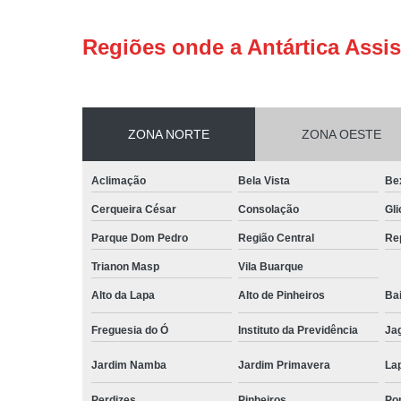
Regiões onde a Antártica Assis
ZONA NORTE
ZONA OESTE
Aclimação
Bela Vista
Be
Cerqueira César
Consolação
Gli
Parque Dom Pedro
Região Central
Re
Trianon Masp
Vila Buarque
Alto da Lapa
Alto de Pinheiros
Bai
Freguesia do Ó
Instituto da Previdência
Ja
Jardim Namba
Jardim Primavera
La
Perdizes
Pinheiros
Po