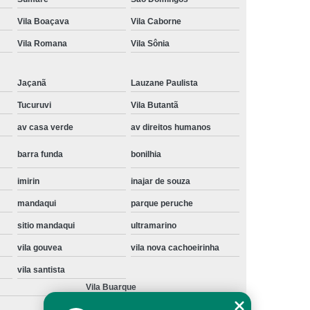
Instalação de Maquina de Lavar Samsung
Vila Boaçava
Vila Caborne
oupa
Instalação Maquina de Lavar Roupa
Vila Romana
Vila Sônia
ng
Instalação Maquina Lavar e Seca
Jaçanã
Lauzane Paulista
pa
Instalar Maquina de Lavar Samsung
Tucuruvi
Vila Butantã
Maquina de Lavar Roupa Instalação
av casa verde
av direitos humanos
 Lavar
Instalação de Lava e Seca
barra funda
bonilhia
Instalação de Maquina Lava e Seca
va e Seca Samsung
Instalação Lava Seca
imirin
inajar de souza
mandaqui
parque peruche
nstalação Maquina Lava e Seca Samsung
sitio mandaqui
ultramarino
Seca
Lava e Seca Instalação
vila gouvea
vila nova cachoeirinha
Samsung Instalação Lava e Seca
vila santista
ogão a Gas
Manutenção de Fogão Cooktop
Vila Buarque
olux
Manutenção em Fogão