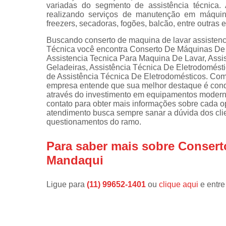
variadas do segmento de assistência técnica
realizando serviços de manutenção em máquina
Instalações 
freezers, secadoras, fogões, balcão, entre outras 
lava e sec
Buscando conserto de maquina de lavar assistenc
Manutençõe
Técnica você encontra Conserto De Máquinas De L
de fogão
Assistencia Tecnica Para Maquina De Lavar, Assi
Geladeiras, Assistência Técnica De Eletrodomésti
Manutençõe
de Assistência Técnica De Eletrodomésticos. Com o 
em freezer
empresa entende que sua melhor destaque é conqu
através do investimento em equipamentos moderno
contato para obter mais informações sobre cada o
atendimento busca sempre sanar a dúvida dos cl
questionamentos do ramo.
Para saber mais sobre Consert
Mandaqui
Ligue para
(11) 99652-1401
ou
clique aqui
e entre