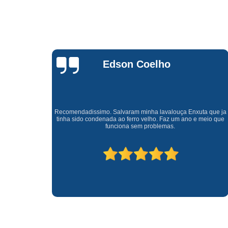
Waldirene
Monteiro
a que ja
Uma empresa á 41 anos no mercado que sempre valoriza o
meio que
cliente ótimo atendimento com garantia de todos o serviços.