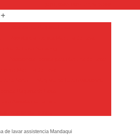
(11) 99652-1401
(11) 3673-1948
r
Assistencia Maquina Lavar
r
Assistencia Tecnica Maquina de Lavar
Maquina de Lavar Samsung
g
Assistencia Tecnica para Maquina de Lavar
Samsung Maquina de Lavar
avar e Secar
Maquina de Lavar Assistencia
Tecnica Maquina de Lavar
avar Assistencia Tecnica
atil Assistencia Tecnica
ondicionado Philco Portatil
a de lavar assistencia Mandaqui
Ar Condicionado Portatil