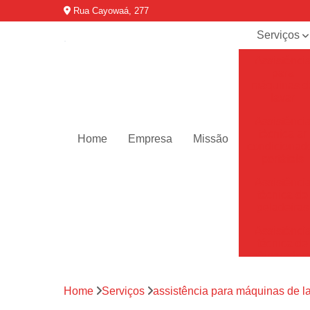
Rua Cayowaá, 277
Serviços
Assistênci
para
máquinas d
lavar
Assistênci
técnica ar
Home
Empresa
Missão
condicionad
portáteis
Assistênci
técnica de
geladeiras
Assistênci
técnica de
refrigerador
Assistênci
Home
Serviços
assistência para máquinas de l
técnica de
secadoras