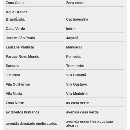
Zona Oeste
Zona oeste
Água Branca
Brasilândia
Cachoeirinha
Casa Verde
Imirim
Jardim São Paulo
Jaçanã
Lauzane Paulista
Mandaqui
Parque Novo Mundo
Pompéia
Santana
Tremembé
Tucuruvi
Vila Butantã
Vila Guilherme
Vila Gustavo
Vila Maria
Vila Medeiros
Zona Norte
av casa verde
av direitos humanos
avenida casa verde
avenida engenheiro caetano
avenida deputado emilio carlos
alvares