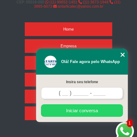
CEP: 05018-000
(11) 99652-1401
(11) 3673-1948
(11)
3865-6073
antarticatec@yahoo.com.br
Home
Empresa
Olá! Fale agora pelo WhatsApp
Missão
Serviços
Insira seu telefone
Contato
Iniciar conversa
Mapa do site
1