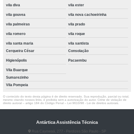
vila diva
vila ester
vila gouvea
vila nova cachoeirinha
vila palmeiras
vila prado
vila romero
vila roque
vila santa maria
vila santista
Cerqueira César
Consolação
Higienópolis
Pacaembu
Vila Buarque
Sumarezinho
Vila Pompeia
O conteúdo do texto desta página é de direito reservado. Sua reprodução, parcial ou total,
mesmo citando nossos links, é proibida sem a autorização do autor. Crime de violação de
direito autoral – artigo 184 do Código Penal –
Lei 9610/98 - Lei de direitos autorais
.
Antártica Assistência Técnica
Rua Cayowaá, 277 - Perdizes São Paulo - SP