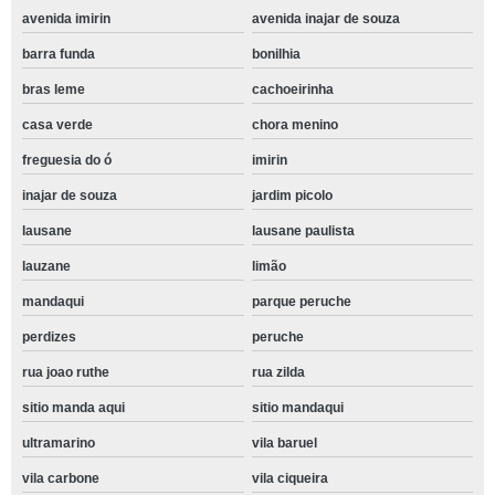
avenida imirin
avenida inajar de souza
barra funda
bonilhia
bras leme
cachoeirinha
casa verde
chora menino
freguesia do ó
imirin
inajar de souza
jardim picolo
lausane
lausane paulista
lauzane
limão
mandaqui
parque peruche
perdizes
peruche
rua joao ruthe
rua zilda
sitio manda aqui
sitio mandaqui
ultramarino
vila baruel
vila carbone
vila ciqueira