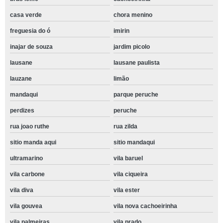
casa verde
chora menino
freguesia do ó
imirin
inajar de souza
jardim picolo
lausane
lausane paulista
lauzane
limão
mandaqui
parque peruche
perdizes
peruche
rua joao ruthe
rua zilda
sitio manda aqui
sitio mandaqui
ultramarino
vila baruel
vila carbone
vila ciqueira
vila diva
vila ester
vila gouvea
vila nova cachoeirinha
vila palmeiras
vila prado