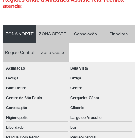
atende:
ZONA NORTE
ZONA OESTE
Consolação
Pinheiros
Região Central
Zona Oeste
Aclimação
Bela Vista
Bexiga
Bixiga
Bom Retiro
Centro
Centro de São Paulo
Cerqueira César
Consolação
Glicério
Higienópolis
Largo do Arouche
Liberdade
Luz
Parque Dom Pedro
Região Central