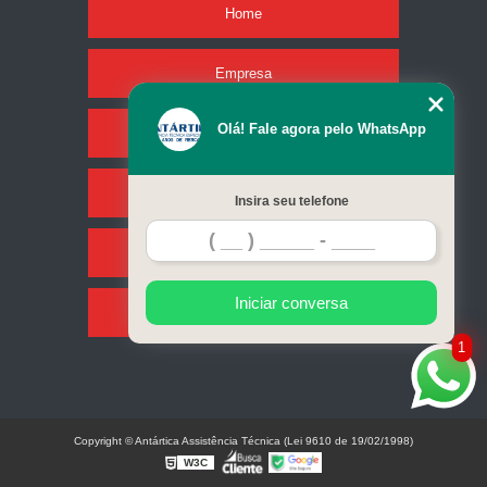
Home
Empresa
Olá! Fale agora pelo WhatsApp
Missão
Serviços
Insira seu telefone
Contato
Iniciar conversa
Mapa do site
1
Copyright © Antártica Assistência Técnica (Lei 9610 de 19/02/1998)
W3C