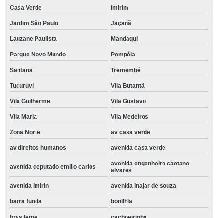
Casa Verde
Imirim
Jardim São Paulo
Jaçanã
Lauzane Paulista
Mandaqui
Parque Novo Mundo
Pompéia
Santana
Tremembé
Tucuruvi
Vila Butantã
Vila Guilherme
Vila Gustavo
Vila Maria
Vila Medeiros
Zona Norte
av casa verde
av direitos humanos
avenida casa verde
avenida engenheiro caetano
avenida deputado emilio carlos
alvares
avenida imirin
avenida inajar de souza
barra funda
bonilhia
bras leme
cachoeirinha