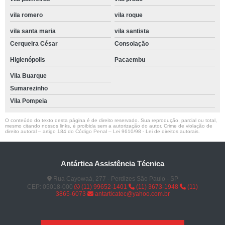
vila romero
vila roque
vila santa maria
vila santista
Cerqueira César
Consolação
Higienópolis
Pacaembu
Vila Buarque
Sumarezinho
Vila Pompeia
O conteúdo do texto desta página é de direito reservado. Sua reprodução, parcial ou total,
mesmo citando nossos links, é proibida sem a autorização do autor. Crime de violação de
direito autoral – artigo 184 do Código Penal –
Lei 9610/98 - Lei de direitos autorais
.
Antártica Assistência Técnica
Rua Cayowaá, 277 - Perdizes São Paulo - SP
CEP: 05018-000
(11) 99652-1401
(11) 3673-1948
(11)
3865-6073
antarticatec@yahoo.com.br