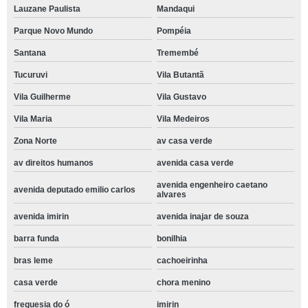
Lauzane Paulista
Mandaqui
Parque Novo Mundo
Pompéia
Santana
Tremembé
Tucuruvi
Vila Butantã
Vila Guilherme
Vila Gustavo
Vila Maria
Vila Medeiros
Zona Norte
av casa verde
av direitos humanos
avenida casa verde
avenida engenheiro caetano
avenida deputado emilio carlos
alvares
avenida imirin
avenida inajar de souza
barra funda
bonilhia
bras leme
cachoeirinha
casa verde
chora menino
freguesia do ó
imirin