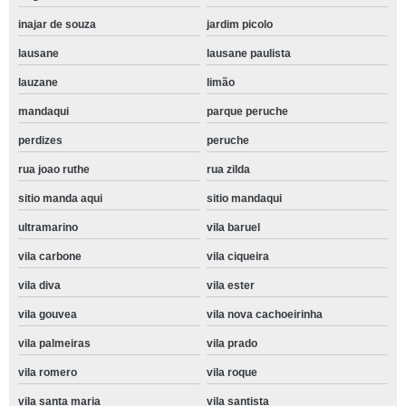
inajar de souza
jardim picolo
lausane
lausane paulista
lauzane
limão
mandaqui
parque peruche
perdizes
peruche
rua joao ruthe
rua zilda
sitio manda aqui
sitio mandaqui
ultramarino
vila baruel
vila carbone
vila ciqueira
vila diva
vila ester
vila gouvea
vila nova cachoeirinha
vila palmeiras
vila prado
vila romero
vila roque
vila santa maria
vila santista