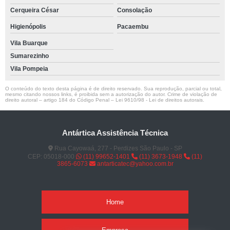
Cerqueira César
Consolação
Higienópolis
Pacaembu
Vila Buarque
Sumarezinho
Vila Pompeia
O conteúdo do texto desta página é de direito reservado. Sua reprodução, parcial ou total,
mesmo citando nossos links, é proibida sem a autorização do autor. Crime de violação de
direito autoral – artigo 184 do Código Penal –
Lei 9610/98 - Lei de direitos autorais
.
Antártica Assistência Técnica
Rua Cayowaá, 277 - Perdizes São Paulo - SP
CEP: 05018-000
(11) 99652-1401
(11) 3673-1948
(11)
3865-6073
antarticatec@yahoo.com.br
Home