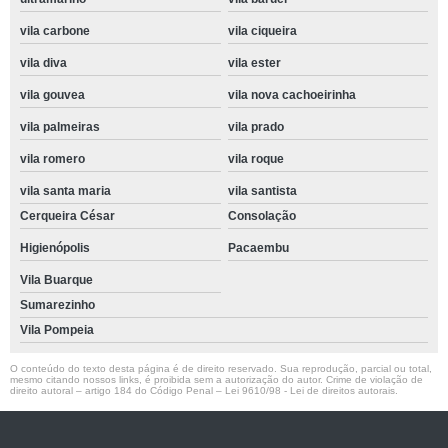
vila carbone
vila ciqueira
vila diva
vila ester
vila gouvea
vila nova cachoeirinha
vila palmeiras
vila prado
vila romero
vila roque
vila santa maria
vila santista
Cerqueira César
Consolação
Higienópolis
Pacaembu
Vila Buarque
Sumarezinho
Vila Pompeia
O conteúdo do texto desta página é de direito reservado. Sua reprodução, parcial ou total,
mesmo citando nossos links, é proibida sem a autorização do autor. Crime de violação de
direito autoral – artigo 184 do Código Penal –
Lei 9610/98 - Lei de direitos autorais
.