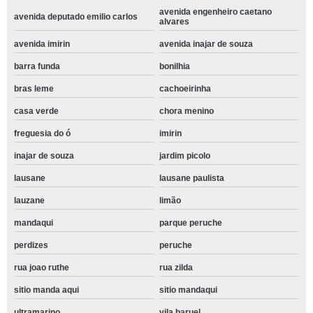
avenida engenheiro caetano
avenida deputado emilio carlos
alvares
avenida imirin
avenida inajar de souza
barra funda
bonilhia
bras leme
cachoeirinha
casa verde
chora menino
freguesia do ó
imirin
inajar de souza
jardim picolo
lausane
lausane paulista
lauzane
limão
mandaqui
parque peruche
perdizes
peruche
rua joao ruthe
rua zilda
sitio manda aqui
sitio mandaqui
ultramarino
vila baruel