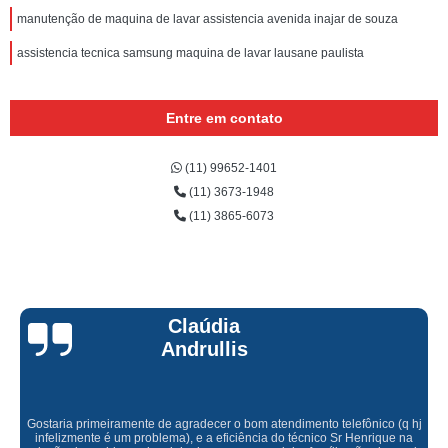
manutenção de maquina de lavar assistencia avenida inajar de souza
assistencia tecnica samsung maquina de lavar lausane paulista
Entre em contato
(11) 99652-1401
(11) 3673-1948
(11) 3865-6073
Claúdia
Andrullis
Gostaria primeiramente de agradecer o bom atendimento telefônico (q hj
infelizmente é um problema), e a eficiência do técnico Sr Henrique na