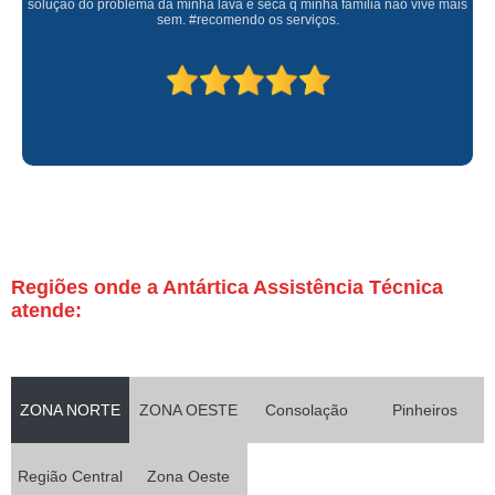
solução do problema da minha lava e seca q minha família não vive mais
sem. #recomendo os serviços.
Regiões onde a Antártica Assistência Técnica
atende:
ZONA NORTE
ZONA OESTE
Consolação
Pinheiros
Região Central
Zona Oeste