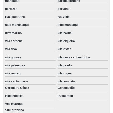
mandaqui
parque peruche
perdizes
peruche
rua joao ruthe
rua zilda
sitio manda aqui
sitio mandaqui
ultramarino
vila baruel
vila carbone
vila ciqueira
vila diva
vila ester
vila gouvea
vila nova cachoeirinha
vila palmeiras
vila prado
vila romero
vila roque
vila santa maria
vila santista
Cerqueira César
Consolação
Higienópolis
Pacaembu
Vila Buarque
Sumarezinho