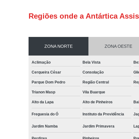
Regiões onde a Antártica Assis
ZONA NORTE
ZONA OESTE
Aclimação
Bela Vista
Be
Cerqueira César
Consolação
Gli
Parque Dom Pedro
Região Central
Re
Trianon Masp
Vila Buarque
Alto da Lapa
Alto de Pinheiros
Bai
Freguesia do Ó
Instituto da Previdência
Ja
Jardim Namba
Jardim Primavera
La
Perdizes
Pinheiros
Po