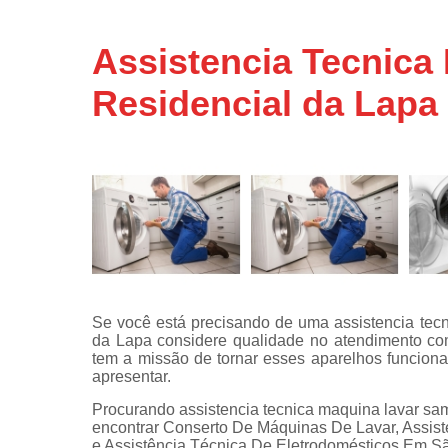
Assistência
técnicas d
Assistencia Tecnic
fogão
Residencial da Lapa
Assistência
técnicas d
microonda
Conserto d
máquinas d
lavar
Consertos 
adega
Consertos 
geladeiras
Se você está precisando de uma assistencia te
expositora
da Lapa considere qualidade no atendimento com
Instalação 
tem a missão de tornar esses aparelhos funcion
fogões
apresentar.
Procurando assistencia tecnica maquina lavar s
Instalação 
encontrar Conserto De Máquinas De Lavar, Assist
máquinas d
e Assistência Técnica De Eletrodomésticos Em São
lavar roup