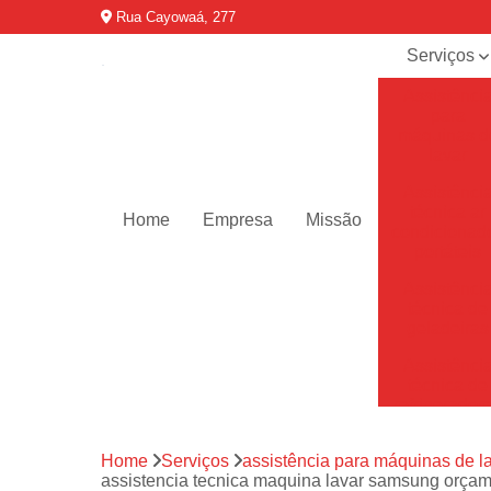
Rua Cayowaá, 277
Serviços
Assistênci
para
máquinas d
lavar
Assistênci
técnica ar
Home
Empresa
Missão
condicionad
portáteis
Assistênci
técnica de
geladeiras
Assistênci
técnica de
refrigerador
Assistênci
Home
Serviços
assistência para máquinas de l
técnica de
assistencia tecnica maquina lavar samsung orça
secadoras