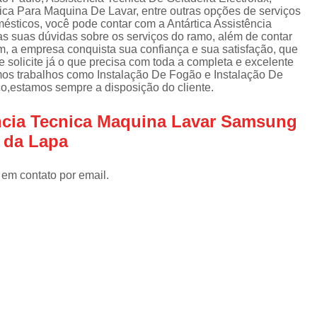
Assistencia Tecnica Refrigerador
As
ica Para Maquina De Lavar, entre outras opções de serviços
de
sticos, você pode contar com a Antártica Assistência
Assistencia Tecnica R
a
s suas dúvidas sobre os serviços do ramo, além de contar
m, a empresa conquista sua confiança e sua satisfação, que
Assistencia Tecnica Refrigerador Electrolux
s
 solicite já o que precisa com toda a completa e excelente
mos trabalhos como Instalação De Fogão e Instalação De
Refrigerador Assistencia Tecnica
R
o,estamos sempre a disposição do cliente.
s
Assistencia Tecnica Lavadora Secadora Sa
encia Tecnica Maquina Lavar Samsung
Assistencia Tecnica Maquina Secadora d
 da Lapa
Assistencia Tecnica Sa
Assistencia Tecnica Samsung Seca
 em contato por email.
Assistencia Tecnica Secadora a Gas
Assistencia Tecnica Secadora Enxuta
Assistancia Tecnica para Fogão Co
Assistencia Tecnica de Fogão Br
Assistencia Tecnica Fogao a Gas