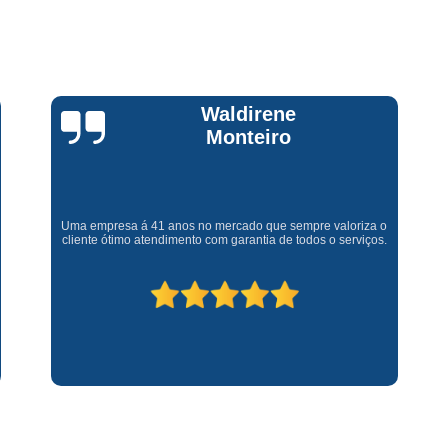
Assistencia Tecnica Fogao Cooktop
A
Brastemp Fogão Assistencia Tecnica
Assistencia Tecnica Brastemp Microon
Assistencia Tecnica
Claúdia
Andrullis
Assistencia Tecnica Forno Microondas 
Assistencia Tecnica Microondas Bra
Microondas Brastemp Assistencia Tecnica
Gostaria primeiramente de agradecer o bom atendimento
telefônico (q hj infelizmente é um problema), e a eficiência do
técnico Sr Henrique na solução do problema da minha lava e
Conserto de Maquina de Lavar
C
seca q minha família não vive mais sem. #recomendo os
serviços.
Conserto de Maquina de Lavar Ro
Conserto Maquina de Lavar
C
Conserto Maquina de Lavar Roupa
Conserto Maquina Lavar Roupa
C
Maquina de Lavar Conserto
Tec
Conserto Adega
Conserto Adega 