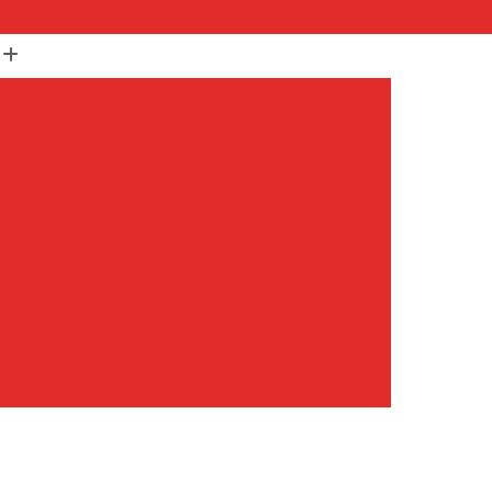
(11) 99652-1401
(11) 3673-1948
r
Assistencia Maquina Lavar
r
Assistencia Tecnica Maquina de Lavar
Maquina de Lavar Samsung
g
Assistencia Tecnica para Maquina de Lavar
Samsung Maquina de Lavar
avar e Secar
Maquina de Lavar Assistencia
Tecnica Maquina de Lavar
avar Assistencia Tecnica
atil Assistencia Tecnica
ondicionado Philco Portatil
Ar Condicionado Portatil