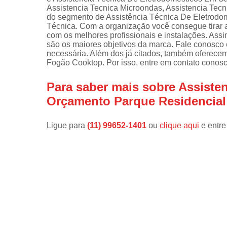
Assistencia Tecnica Microondas, Assistencia Tecn
Instalações 
do segmento de Assistência Técnica De Eletrodomé
lava e sec
Técnica. Com a organização você consegue tirar a
com os melhores profissionais e instalações. Assi
Manutençõe
são os maiores objetivos da marca. Fale conosco e
de fogão
necessária. Além dos já citados, também oferece
Fogão Cooktop. Por isso, entre em contato conosc
Manutençõe
em freezer
Para saber mais sobre Assist
Orçamento Parque Residencial
Ligue para
(11) 99652-1401
ou
clique aqui
e entre