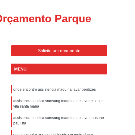
ondicionado Portatil Consul
ondicionado Portatil Philco
Orçamento Parque
Condicionado Tipo Portatil
 Ar Condicionado Portatil
 Condicionado Portatil Philco
Solicite um orçamento
 Ar Condicionado Portatil
Portatil
Assistencia Tecnica de Geladeira
MENU
x
Assistencia Tecnica Electrolux Geladeira
ssistencia Tecnica Geladeira Electrolux
onde encontro assistencia maquina lavar perdizes
Electrolux Assistencia Tecnica Geladeira
assistencia tecnica samsung maquina de lavar e secar
cnica
Geladeira Assistencia Tecnica
vila santa maria
ca
Assistencia Tecnica de Refrigerador
assistencia tecnica samsung maquina de lavar lausane
paulista
x
Assistencia Tecnica Electrolux Refrigerador
onde encontro assistencia tecnica maquina lavar