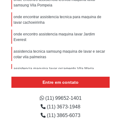
sistencia Tecnica Refrigerador com Defeito
samsung Vila Pompeia
efrigerador com Problema
onde encontrar assistencia tecnica para maquina de
lavar cachoeirinha
Assistencia Tecnica Refrigerador Não Liga
efrigerador Electrolux Assistencia Tecnica
onde encontro assistencia maquina lavar Jardim
Everest
msung
Assistencia Tecnica Maquina Secadora
assistencia tecnica samsung maquina de lavar e secar
e Roupa
Assistencia Tecnica para Secadora
cotar vila palmeiras
msung Lavadora e Secadora
assistencia maquina lavar orçamento Vila Maria
dora
Assistencia Tecnica Secadora
manutenção de maquina de lavar assistencia vila
Entre em contato
Assistencia Tecnica Secadora de Roupa
gouvea
Assistencia Tecnica Secadora Samsung
onde encontro assistencia tecnica samsung maquina de
(11) 99652-1401
lavar e secar limão
(11) 3673-1948
oktop
Assistencia Tecnica de Fogão
(11) 3865-6073
astemp
Assistencia Tecnica Fogão
Assistencia Tecnica Fogão Brastemp