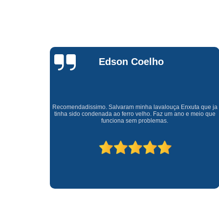
Waldirene
Monteiro
a que ja
Uma empresa á 41 anos no mercado que sempre valoriza o
meio que
cliente ótimo atendimento com garantia de todos o serviços.