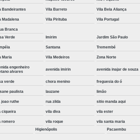
Instalação de Maquina de Lavar Roupa
a Bandeirantes
Vila Barreto
Vila Bela Aliança
Instalação Eletrica Maquina de Lavar R
a Madalena
Vila Pirituba
Vila Portugal
Instalação Maquina de Lavar Samsu
ua Branca
sa Verde
Imirim
Jardim São Paulo
Instalação para Maquina de Lavar Rou
mpéia
Santana
Tremembé
Instalar Maquina Lavar Roupa
a Maria
Vila Medeiros
Zona Norte
Samsung Instalação Maquina de
enida engenheiro
avenida imirin
avenida inajar de souza
Instalação de Lava e Seca Samsung
etano alvares
Instalação Lava e Seca
Instalação La
sa verde
chora menino
freguesia do ó
sane paulista
lauzane
limão
Instalação Maquina Lava e Seca
I
 joao ruthe
rua zilda
sitio manda aqui
Instalação Samsung Lava e 
a ciqueira
vila diva
vila ester
Lava e Seca Samsung Instalação
a romero
vila roque
vila santa maria
Manutenção de Fogão
Manutenção de F
Higienópolis
Pacaembu
Manutenção de Fogão Electr