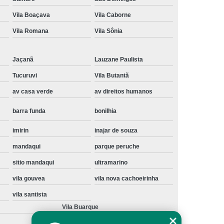
Instalação de Maquina de Lavar Samsung
Vila Boaçava
Vila Caborne
oupa
Instalação Maquina de Lavar Roupa
Vila Romana
Vila Sônia
ng
Instalação Maquina Lavar e Seca
Jaçanã
Lauzane Paulista
pa
Instalar Maquina de Lavar Samsung
Tucuruvi
Vila Butantã
Maquina de Lavar Roupa Instalação
av casa verde
av direitos humanos
 Lavar
Instalação de Lava e Seca
barra funda
bonilhia
Instalação de Maquina Lava e Seca
va e Seca Samsung
Instalação Lava Seca
imirin
inajar de souza
mandaqui
parque peruche
nstalação Maquina Lava e Seca Samsung
sitio mandaqui
ultramarino
Seca
Lava e Seca Instalação
vila gouvea
vila nova cachoeirinha
Samsung Instalação Lava e Seca
vila santista
ogão a Gas
Manutenção de Fogão Cooktop
Vila Buarque
olux
Manutenção em Fogão