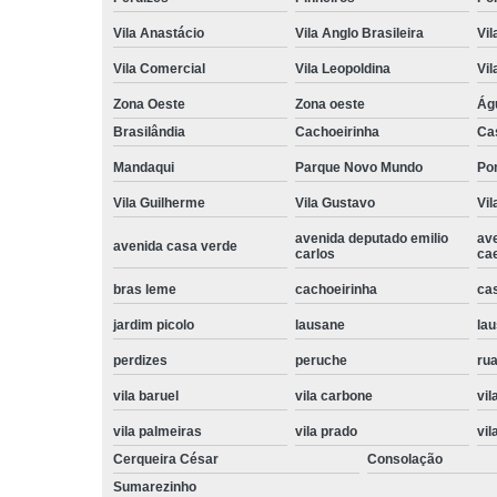
Vila Anastácio
Vila Anglo Brasileira
Vil
Vila Comercial
Vila Leopoldina
Vil
Zona Oeste
Zona oeste
Ág
Brasilândia
Cachoeirinha
Ca
Mandaqui
Parque Novo Mundo
Po
Vila Guilherme
Vila Gustavo
Vil
avenida deputado emilio
av
avenida casa verde
carlos
ca
bras leme
cachoeirinha
ca
jardim picolo
lausane
lau
perdizes
peruche
rua
vila baruel
vila carbone
vil
vila palmeiras
vila prado
vil
Cerqueira César
Consolação
Sumarezinho