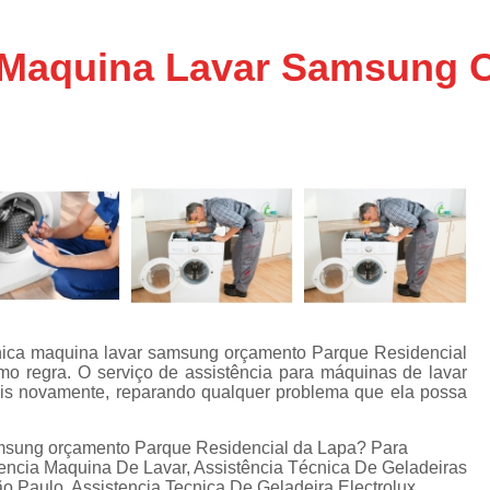
Assistencia Tecnica Ar C
s
e
Assistencia Tecnica Ar C
a Maquina Lavar Samsung 
Assistencia Tecnica Ar 
s
e
Assistencia Tecnica de
s
Assistencia Tecnica de Ar
e
e
Assistencia Tecnica em
Assistencia Tecnica para Ar Condicionado 
de
Assistencia Tecnica de Geladeira Electrolu
Assistencia Tecnica Geladeira
A
de
Assistencia Tecnica Resfriar Geladeira
cnica maquina lavar samsung orçamento Parque Residencial
s
o regra. O serviço de assistência para máquinas de lavar
Electrolux Geladeira Assistencia Te
de
ais novamente, reparando qualquer problema que ela possa
Geladeira Electrolux Assistencia Tecni
amsung orçamento Parque Residencial da Lapa? Para
de
Assistencia Tecnica de Refrigerador Electrolu
encia Maquina De Lavar, Assistência Técnica De Geladeiras
e
 Paulo, Assistencia Tecnica De Geladeira Electrolux,
a