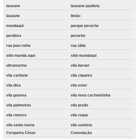
lausane
lausane paulista
lauzane
limão
mandaqui
parque peruche
perdizes
peruche
rua joao ruthe
rua zilda
sitio manda aqui
sitio mandaqui
ultramarino
vila baruel
vila carbone
vila ciqueira
vila diva
vila ester
vila gouvea
vila nova cachoeirinha
vila palmeiras
vila prado
vila romero
vila roque
vila santa maria
vila santista
Cerqueira César
Consolação