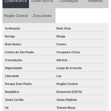
ZONA NORTE
ZONA OESTE
Consolação
Pinheiros
Região Central
Zona Oeste
Aclimação
Bela Vista
Bexiga
Bixiga
Bom Retiro
Centro
Centro de São Paulo
Cerqueira César
Consolação
Glicério
Higienópolis
Largo do Arouche
Liberdade
Luz
Parque Dom Pedro
Região Central
República
Roosevelt (CBTU)
Santa Cecília
Santa Efigênia
Sé
Trianon Masp