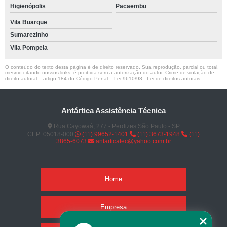
Higienópolis
Pacaembu
Vila Buarque
Sumarezinho
Vila Pompeia
O conteúdo do texto desta página é de direito reservado. Sua reprodução, parcial ou total,
mesmo citando nossos links, é proibida sem a autorização do autor. Crime de violação de
direito autoral – artigo 184 do Código Penal –
Lei 9610/98 - Lei de direitos autorais
.
Antártica Assistência Técnica
Rua Cayowaá, 277 - Perdizes São Paulo - SP
CEP: 05018-000
(11) 99652-1401
(11) 3673-1948
(11)
3865-6073
antarticatec@yahoo.com.br
Home
Empresa