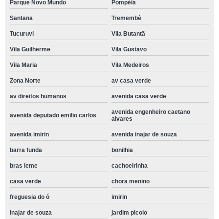
Parque Novo Mundo
Pompéia
Santana
Tremembé
Tucuruvi
Vila Butantã
Vila Guilherme
Vila Gustavo
Vila Maria
Vila Medeiros
Zona Norte
av casa verde
av direitos humanos
avenida casa verde
avenida engenheiro caetano
avenida deputado emilio carlos
alvares
avenida imirin
avenida inajar de souza
barra funda
bonilhia
bras leme
cachoeirinha
casa verde
chora menino
freguesia do ó
imirin
inajar de souza
jardim picolo