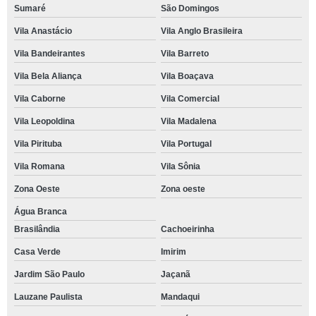
Sumaré
São Domingos
Vila Anastácio
Vila Anglo Brasileira
Vila Bandeirantes
Vila Barreto
Vila Bela Aliança
Vila Boaçava
Vila Caborne
Vila Comercial
Vila Leopoldina
Vila Madalena
Vila Pirituba
Vila Portugal
Vila Romana
Vila Sônia
Zona Oeste
Zona oeste
Água Branca
Brasilândia
Cachoeirinha
Casa Verde
Imirim
Jardim São Paulo
Jaçanã
Lauzane Paulista
Mandaqui