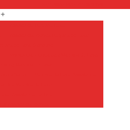
(11) 99652-1401
(11) 3673-1948
r
Assistencia Maquina Lavar
r
Assistencia Tecnica Maquina de Lavar
Maquina de Lavar Samsung
g
Assistencia Tecnica para Maquina de Lavar
Samsung Maquina de Lavar
avar e Secar
Maquina de Lavar Assistencia
Tecnica Maquina de Lavar
avar Assistencia Tecnica
atil Assistencia Tecnica
ondicionado Philco Portatil
Ar Condicionado Portatil