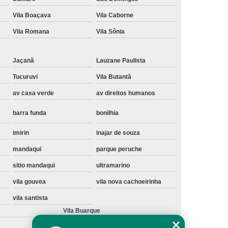
Instalação de Maquina de Lavar Samsung
Vila Boaçava
Vila Caborne
oupa
Instalação Maquina de Lavar Roupa
Vila Romana
Vila Sônia
ng
Instalação Maquina Lavar e Seca
Jaçanã
Lauzane Paulista
pa
Instalar Maquina de Lavar Samsung
Tucuruvi
Vila Butantã
Maquina de Lavar Roupa Instalação
av casa verde
av direitos humanos
 Lavar
Instalação de Lava e Seca
barra funda
bonilhia
Instalação de Maquina Lava e Seca
va e Seca Samsung
Instalação Lava Seca
imirin
inajar de souza
mandaqui
parque peruche
nstalação Maquina Lava e Seca Samsung
sitio mandaqui
ultramarino
Seca
Lava e Seca Instalação
vila gouvea
vila nova cachoeirinha
Samsung Instalação Lava e Seca
vila santista
ogão a Gas
Manutenção de Fogão Cooktop
Vila Buarque
olux
Manutenção em Fogão