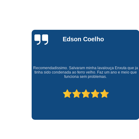
Waldirene
Monteiro
a que ja
Uma empresa á 41 anos no mercado que sempre valoriza o
meio que
cliente ótimo atendimento com garantia de todos o serviços.