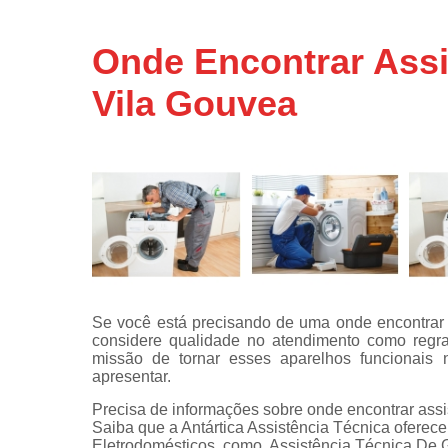
Assistência
técnicas d
Onde Encontrar Ass
fogão
Vila Gouvea
Assistência
técnicas d
microonda
Conserto d
máquinas d
lavar
Consertos 
adega
Consertos 
geladeiras
Se você está precisando de uma onde encontrar 
expositora
considere qualidade no atendimento como regra
Instalação 
missão de tornar esses aparelhos funcionais
fogões
apresentar.
Precisa de informações sobre onde encontrar ass
Instalação 
Saiba que a Antártica Assistência Técnica oferec
máquinas d
Eletrodomésticos, como, Assistência Técnica De 
lavar roup