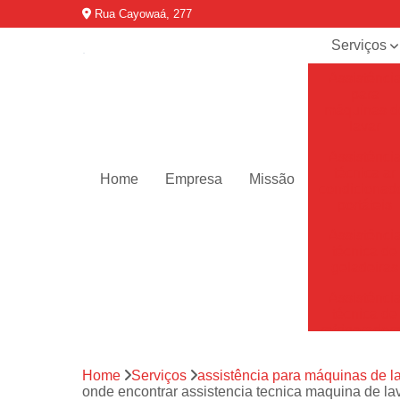
Rua Cayowaá, 277
Serviços
Assistênci
para
máquinas d
lavar
Assistênci
técnica ar
Home
Empresa
Missão
condicionad
portáteis
Assistênci
técnica de
geladeiras
Assistênci
técnica de
refrigerador
Assistênci
Home
Serviços
assistência para máquinas de l
técnica de
onde encontrar assistencia tecnica maquina de l
secadoras