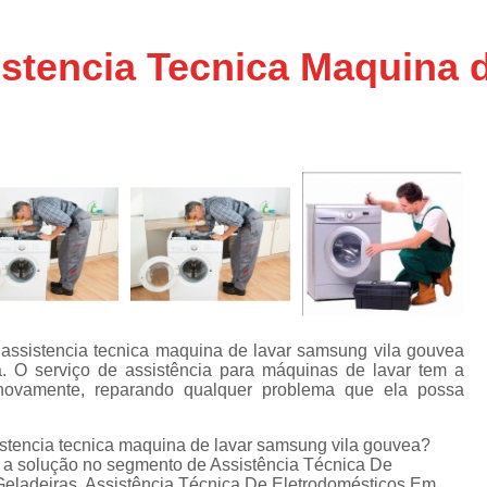
Assistencia Tecnica Ar C
s
e
Assistencia Tecnica Ar C
istencia Tecnica Maquina
Assistencia Tecnica Ar 
s
e
Assistencia Tecnica de
s
Assistencia Tecnica de Ar
e
e
Assistencia Tecnica em
Assistencia Tecnica para Ar Condicionado 
de
Assistencia Tecnica de Geladeira Electrolu
Assistencia Tecnica Geladeira
A
de
Assistencia Tecnica Resfriar Geladeira
assistencia tecnica maquina de lavar samsung vila gouvea
s
. O serviço de assistência para máquinas de lavar tem a
Electrolux Geladeira Assistencia Te
de
 novamente, reparando qualquer problema que ela possa
Geladeira Electrolux Assistencia Tecni
istencia tecnica maquina de lavar samsung vila gouvea?
de
Assistencia Tecnica de Refrigerador Electrolu
e a solução no segmento de Assistência Técnica De
e
Geladeiras, Assistência Técnica De Eletrodomésticos Em
a