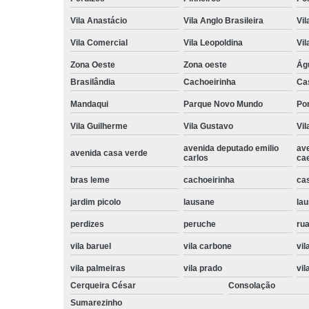
Vila Anastácio
Vila Anglo Brasileira
Vil
Vila Comercial
Vila Leopoldina
Vil
Zona Oeste
Zona oeste
Ág
Brasilândia
Cachoeirinha
Ca
Mandaqui
Parque Novo Mundo
Po
Vila Guilherme
Vila Gustavo
Vil
avenida deputado emilio
av
avenida casa verde
carlos
ca
bras leme
cachoeirinha
ca
jardim picolo
lausane
lau
perdizes
peruche
rua
vila baruel
vila carbone
vil
vila palmeiras
vila prado
vil
Cerqueira César
Consolação
Sumarezinho