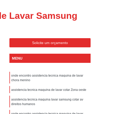
ondicionado Portatil Consul
ondicionado Portatil Philco
 de Lavar Samsung
Condicionado Tipo Portatil
 Ar Condicionado Portatil
 Condicionado Portatil Philco
Solicite um orçamento
 Ar Condicionado Portatil
Portatil
Assistencia Tecnica de Geladeira
MENU
x
Assistencia Tecnica Electrolux Geladeira
ssistencia Tecnica Geladeira Electrolux
onde encontro assistencia tecnica maquina de lavar
chora menino
Electrolux Assistencia Tecnica Geladeira
cnica
Geladeira Assistencia Tecnica
assistencia tecnica maquina de lavar cotar Zona oeste
ca
Assistencia Tecnica de Refrigerador
assistencia tecnica maquina lavar samsung cotar av
direitos humanos
x
Assistencia Tecnica Electrolux Refrigerador
onde encontro assistencia tecnica maquina de lavar