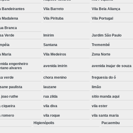
Instalação de Maquina de Lavar Roupa
a Bandeirantes
Vila Barreto
Vila Bela Aliança
Instalação Eletrica Maquina de Lavar R
a Madalena
Vila Pirituba
Vila Portugal
Instalação Maquina de Lavar Samsu
ua Branca
sa Verde
Imirim
Jardim São Paulo
Instalação para Maquina de Lavar Rou
mpéia
Santana
Tremembé
Instalar Maquina Lavar Roupa
a Maria
Vila Medeiros
Zona Norte
Samsung Instalação Maquina de
enida engenheiro
avenida imirin
avenida inajar de souza
Instalação de Lava e Seca Samsung
etano alvares
Instalação Lava e Seca
Instalação La
sa verde
chora menino
freguesia do ó
sane paulista
lauzane
limão
Instalação Maquina Lava e Seca
I
 joao ruthe
rua zilda
sitio manda aqui
Instalação Samsung Lava e 
a ciqueira
vila diva
vila ester
Lava e Seca Samsung Instalação
a romero
vila roque
vila santa maria
Manutenção de Fogão
Manutenção de F
Higienópolis
Pacaembu
Manutenção de Fogão Electr