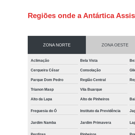
Regiões onde a Antártica Assis
ZONA NORTE
ZONA OESTE
Aclimação
Bela Vista
Be
Cerqueira César
Consolação
Gli
Parque Dom Pedro
Região Central
Re
Trianon Masp
Vila Buarque
Alto da Lapa
Alto de Pinheiros
Bai
Freguesia do Ó
Instituto da Previdência
Ja
Jardim Namba
Jardim Primavera
La
Perdizes
Pinheiros
Po