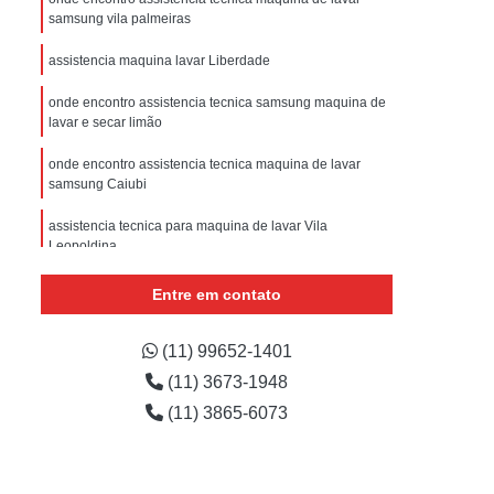
sistencia Tecnica Refrigerador com Defeito
samsung vila palmeiras
efrigerador com Problema
assistencia maquina lavar Liberdade
Assistencia Tecnica Refrigerador Não Liga
onde encontro assistencia tecnica samsung maquina de
efrigerador Electrolux Assistencia Tecnica
lavar e secar limão
msung
Assistencia Tecnica Maquina Secadora
onde encontro assistencia tecnica maquina de lavar
samsung Caiubi
e Roupa
Assistencia Tecnica para Secadora
assistencia tecnica para maquina de lavar Vila
msung Lavadora e Secadora
Leopoldina
dora
Assistencia Tecnica Secadora
assistencia tecnica samsung maquina de lavar e secar
Entre em contato
Assistencia Tecnica Secadora de Roupa
orçamento Higienópolis
Assistencia Tecnica Secadora Samsung
assistencia tecnica para maquina de lavar cotar Vila
(11) 99652-1401
Bela Aliança
(11) 3673-1948
oktop
Assistencia Tecnica de Fogão
(11) 3865-6073
astemp
Assistencia Tecnica Fogão
Assistencia Tecnica Fogão Brastemp