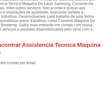
Assistencia Tecnica Refrigerador
As
tencia Tecnica Maquina De Lavar Samsung, Conserto De
de
s, entre outros serviços. Isso acontece graças aos
Assistencia Tecnica R
a
is e instalações de qualidade, buscando sempre a
 e trabalhos. Desenvolvemos cada trabalho de uma forma
Assistencia Tecnica Refrigerador Electrolux
s
isponibilizar outros trabalhos, como Conserto Maquina De
 Brastemp. Saiba mais entrando em contato com nossa
Refrigerador Assistencia Tecnica
R
 serviços e produtos disponibilizados pelo ramo com a
s
Assistencia Tecnica Lavadora Secadora Sa
Assistencia Tecnica Maquina Secadora d
contrar Assistencia Tecnica Maquina
Assistencia Tecnica Sa
a
Assistencia Tecnica Samsung Seca
 em contato por email.
Assistencia Tecnica Secadora a Gas
Assistencia Tecnica Secadora Enxuta
Assistancia Tecnica para Fogão Co
Assistencia Tecnica de Fogão Br
Assistencia Tecnica Fogao a Gas