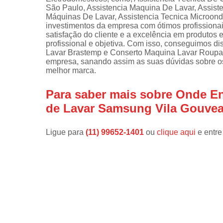
São Paulo, Assistencia Maquina De Lavar, Assis
Instalações 
Máquinas De Lavar, Assistencia Tecnica Microonda
lava e sec
investimentos da empresa com ótimos profissiona
satisfação do cliente e a excelência em produtos
Manutençõe
profissional e objetiva. Com isso, conseguimos d
de fogão
Lavar Brastemp e Conserto Maquina Lavar Roupa
empresa, sanando assim as suas dúvidas sobre os
Manutençõe
melhor marca.
em freezer
Para saber mais sobre Onde En
de Lavar Samsung Vila Gouve
Ligue para
(11) 99652-1401
ou
clique aqui
e entre