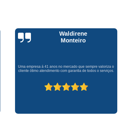
Assistencia Tecnica Fogao Cooktop
A
Brastemp Fogão Assistencia Tecnica
Assistencia Tecnica Brastemp Microon
Assistencia Tecnica
Claúdia
Andrullis
Assistencia Tecnica Forno Microondas 
Assistencia Tecnica Microondas Bra
Microondas Brastemp Assistencia Tecnica
Gostaria primeiramente de agradecer o bom atendimento
telefônico (q hj infelizmente é um problema), e a eficiência do
técnico Sr Henrique na solução do problema da minha lava e
Conserto de Maquina de Lavar
C
seca q minha família não vive mais sem. #recomendo os
serviços.
Conserto de Maquina de Lavar Ro
Conserto Maquina de Lavar
C
Conserto Maquina de Lavar Roupa
Conserto Maquina Lavar Roupa
C
Maquina de Lavar Conserto
Tec
Conserto Adega
Conserto Adega 