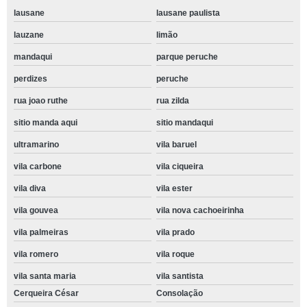
lausane
lausane paulista
lauzane
limão
mandaqui
parque peruche
perdizes
peruche
rua joao ruthe
rua zilda
sitio manda aqui
sitio mandaqui
ultramarino
vila baruel
vila carbone
vila ciqueira
vila diva
vila ester
vila gouvea
vila nova cachoeirinha
vila palmeiras
vila prado
vila romero
vila roque
vila santa maria
vila santista
Cerqueira César
Consolação