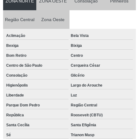
ZONA NORTE
ZONA OESTE
Consolação
Pinheiros
Região Central
Zona Oeste
Aclimação
Bela Vista
Bexiga
Bixiga
Bom Retiro
Centro
Centro de São Paulo
Cerqueira César
Consolação
Glicério
Higienópolis
Largo do Arouche
Liberdade
Luz
Parque Dom Pedro
Região Central
República
Roosevelt (CBTU)
Santa Cecília
Santa Efigênia
Sé
Trianon Masp