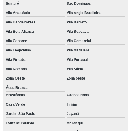
Sumaré
São Domingos
Vila Anastácio
Vila Anglo Brasileira
Vila Bandeirantes
Vila Barreto
Vila Bela Aliança
Vila Boaçava
Vila Caborne
Vila Comercial
Vila Leopoldina
Vila Madalena
Vila Pirituba
Vila Portugal
Vila Romana
Vila Sônia
Zona Oeste
Zona oeste
Água Branca
Brasilândia
Cachoeirinha
Casa Verde
Imirim
Jardim São Paulo
Jaçanã
Lauzane Paulista
Mandaqui