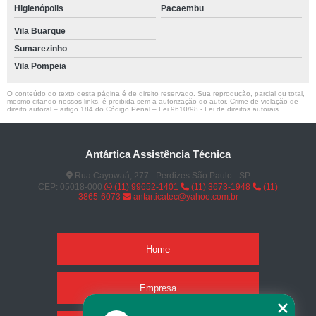
Higienópolis
Pacaembu
Vila Buarque
Sumarezinho
Vila Pompeia
O conteúdo do texto desta página é de direito reservado. Sua reprodução, parcial ou total,
mesmo citando nossos links, é proibida sem a autorização do autor. Crime de violação de
direito autoral – artigo 184 do Código Penal –
Lei 9610/98 - Lei de direitos autorais
.
Antártica Assistência Técnica
Rua Cayowaá, 277 - Perdizes São Paulo - SP
CEP: 05018-000
(11) 99652-1401
(11) 3673-1948
(11)
3865-6073
antarticatec@yahoo.com.br
Home
Empresa