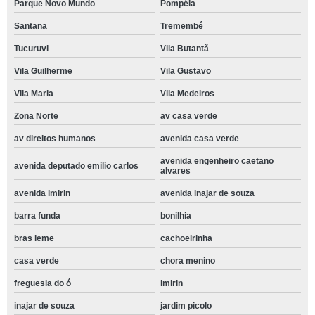
Parque Novo Mundo
Pompéia
Santana
Tremembé
Tucuruvi
Vila Butantã
Vila Guilherme
Vila Gustavo
Vila Maria
Vila Medeiros
Zona Norte
av casa verde
av direitos humanos
avenida casa verde
avenida engenheiro caetano
avenida deputado emilio carlos
alvares
avenida imirin
avenida inajar de souza
barra funda
bonilhia
bras leme
cachoeirinha
casa verde
chora menino
freguesia do ó
imirin
inajar de souza
jardim picolo