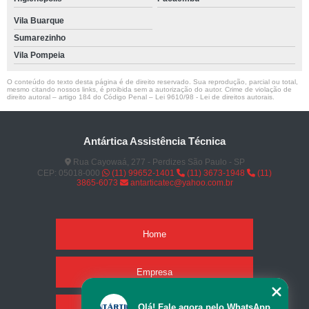
Vila Buarque
Sumarezinho
Vila Pompeia
O conteúdo do texto desta página é de direito reservado. Sua reprodução, parcial ou total,
mesmo citando nossos links, é proibida sem a autorização do autor. Crime de violação de
direito autoral – artigo 184 do Código Penal –
Lei 9610/98 - Lei de direitos autorais
.
Antártica Assistência Técnica
Rua Cayowaá, 277 - Perdizes São Paulo - SP
CEP: 05018-000
(11) 99652-1401
(11) 3673-1948
(11)
3865-6073
antarticatec@yahoo.com.br
Home
Empresa
Olá! Fale agora pelo WhatsApp