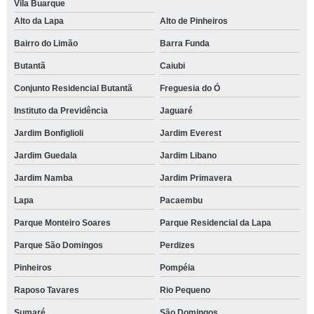
Vila Buarque
Alto da Lapa
Alto de Pinheiros
Bairro do Limão
Barra Funda
Butantã
Caiubi
Conjunto Residencial Butantã
Freguesia do Ó
Instituto da Previdência
Jaguaré
Jardim Bonfiglioli
Jardim Everest
Jardim Guedala
Jardim Libano
Jardim Namba
Jardim Primavera
Lapa
Pacaembu
Parque Monteiro Soares
Parque Residencial da Lapa
Parque São Domingos
Perdizes
Pinheiros
Pompéia
Raposo Tavares
Rio Pequeno
Sumaré
São Domingos