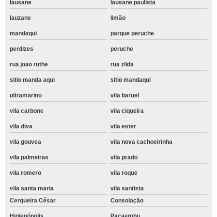
lausane
lausane paulista
lauzane
limão
mandaqui
parque peruche
perdizes
peruche
rua joao ruthe
rua zilda
sitio manda aqui
sitio mandaqui
ultramarino
vila baruel
vila carbone
vila ciqueira
vila diva
vila ester
vila gouvea
vila nova cachoeirinha
vila palmeiras
vila prado
vila romero
vila roque
vila santa maria
vila santista
Cerqueira César
Consolação
Higienópolis
Pacaembu