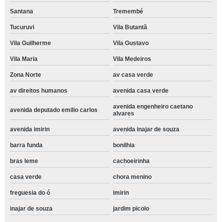
Santana
Tremembé
Tucuruvi
Vila Butantã
Vila Guilherme
Vila Gustavo
Vila Maria
Vila Medeiros
Zona Norte
av casa verde
av direitos humanos
avenida casa verde
avenida engenheiro caetano
avenida deputado emilio carlos
alvares
avenida imirin
avenida inajar de souza
barra funda
bonilhia
bras leme
cachoeirinha
casa verde
chora menino
freguesia do ó
imirin
inajar de souza
jardim picolo