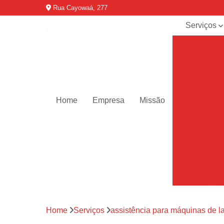
Rua Cayowaá, 277
Serviços
Assistênci
para
máquinas d
lavar
Assistênci
técnica ar
Home
Empresa
Missão
condicionad
portáteis
Assistênci
técnica de
geladeiras
Assistênci
técnica de
refrigerador
Assistênci
Home
Serviços
assistência para máquinas de l
técnica de
secadoras