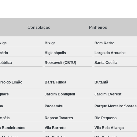
Conserto Adega de Vinho
Conse
Conserto de Adega Brastemp
Consolação
Pinheiros
Conserto de Adega de Vinho
Conserto 
Assistencia Tecnica e Conserto Geladeira E
xiga
Bixiga
Bom Retiro
Conserto de Geladeira Expositora de Bebid
cério
Higienópolis
Largo do Arouche
Conserto e Assistenci
pública
Roosevelt (CBTU)
Santa Cecília
Conserto e Manutenção de Geladeira Expo
Conserto Geladeira Expositora
rro do Limão
Barra Funda
Butantã
Conserto para Geladeira Expositora 
guaré
Jardim Bonfiglioli
Jardim Everest
Brastemp Instalação Fogão
Instalaç
pa
Pacaembu
Parque Monteiro Soares
Instalação de Fogão Brastemp
mpéia
Raposo Tavares
Rio Pequeno
Instalação de Fogão de Embutir
Instalaç
a Bandeirantes
Vila Barreto
Vila Bela Aliança
Instalação Fogão Brastemp
Instalação 