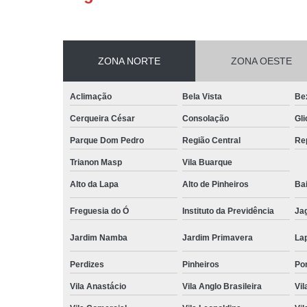
ZONA NORTE
ZONA OESTE
Aclimação
Bela Vista
Be
Cerqueira César
Consolação
Gli
Parque Dom Pedro
Região Central
Re
Trianon Masp
Vila Buarque
Alto da Lapa
Alto de Pinheiros
Bai
Freguesia do Ó
Instituto da Previdência
Ja
Jardim Namba
Jardim Primavera
La
Perdizes
Pinheiros
Po
Vila Anastácio
Vila Anglo Brasileira
Vil