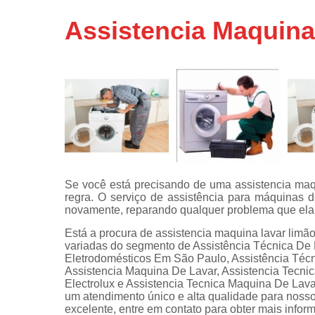
Assistência
Assistencia Maquina
técnicas d
fogão
Assistência
técnicas d
microonda
Conserto d
máquinas d
lavar
Consertos 
adega
Se você está precisando de uma assistencia maq
regra. O serviço de assistência para máquinas d
Consertos 
novamente, reparando qualquer problema que ela
geladeiras
expositora
Está a procura de assistencia maquina lavar limã
variadas do segmento de Assistência Técnica De 
Instalação 
Eletrodomésticos Em São Paulo, Assistência Téc
fogões
Assistencia Maquina De Lavar, Assistencia Tecni
Electrolux e Assistencia Tecnica Maquina De Lava
Instalação 
um atendimento único e alta qualidade para noss
máquinas d
excelente, entre em contato para obter mais infor
lavar roup