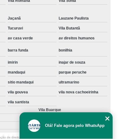
Vila Romana
Vila Sônia
Instalação de Maquina de Lavar Samsung
oupa
Instalação Maquina de Lavar Roupa
Jaçanã
Lauzane Paulista
ng
Instalação Maquina Lavar e Seca
Tucuruvi
Vila Butantã
av casa verde
av direitos humanos
pa
Instalar Maquina de Lavar Samsung
Maquina de Lavar Roupa Instalação
barra funda
bonilhia
 Lavar
Instalação de Lava e Seca
imirin
inajar de souza
Instalação de Maquina Lava e Seca
mandaqui
parque peruche
va e Seca Samsung
Instalação Lava Seca
sitio mandaqui
ultramarino
nstalação Maquina Lava e Seca Samsung
vila gouvea
vila nova cachoeirinha
Seca
Lava e Seca Instalação
vila santista
Vila Buarque
Samsung Instalação Lava e Seca
ogão a Gas
Manutenção de Fogão Cooktop
Olá! Fale agora pelo WhatsApp
olux
Manutenção em Fogão
ação de direito autoral – artigo 184 do Código Penal –
Lei 9610/98 - Lei de