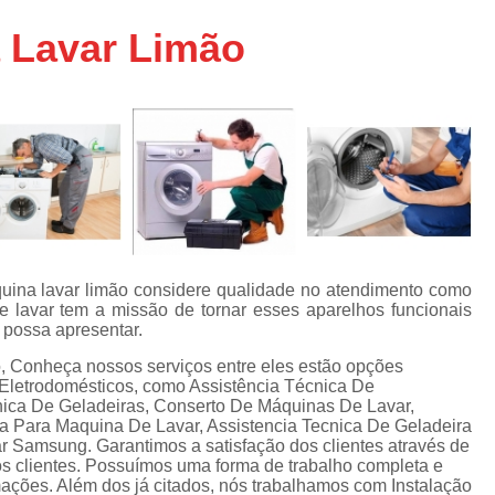
Assistencia Tecnica Ar C
s
 Lavar Limão
e
Assistencia Tecnica Ar C
Assistencia Tecnica Ar 
s
e
Assistencia Tecnica de
s
Assistencia Tecnica de Ar
e
e
Assistencia Tecnica em
Assistencia Tecnica para Ar Condicionado 
de
Assistencia Tecnica de Geladeira Electrolu
uina lavar limão considere qualidade no atendimento como
e lavar tem a missão de tornar esses aparelhos funcionais
Assistencia Tecnica Geladeira
A
de
 possa apresentar.
Assistencia Tecnica Resfriar Geladeira
s
o, Conheça nossos serviços entre eles estão opções
Eletrodomésticos, como Assistência Técnica De
Electrolux Geladeira Assistencia Te
de
nica De Geladeiras, Conserto De Máquinas De Lavar,
ca Para Maquina De Lavar, Assistencia Tecnica De Geladeira
Geladeira Electrolux Assistencia Tecni
r Samsung. Garantimos a satisfação dos clientes através de
de
os clientes. Possuímos uma forma de trabalho completa e
Assistencia Tecnica de Refrigerador Electrolu
e
mações. Além dos já citados, nós trabalhamos com Instalação
a