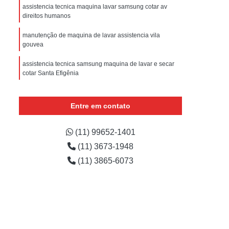
sistencia Tecnica Refrigerador com Defeito
assistencia tecnica maquina lavar samsung cotar av
direitos humanos
efrigerador com Problema
manutenção de maquina de lavar assistencia vila
Assistencia Tecnica Refrigerador Não Liga
gouvea
efrigerador Electrolux Assistencia Tecnica
assistencia tecnica samsung maquina de lavar e secar
msung
Assistencia Tecnica Maquina Secadora
cotar Santa Efigênia
e Roupa
Assistencia Tecnica para Secadora
assistencia maquina lavar cotar Parque Residencial da
Lapa
Entre em contato
msung Lavadora e Secadora
onde encontrar assistencia maquina de lavar casa
dora
Assistencia Tecnica Secadora
verde
(11) 99652-1401
Assistencia Tecnica Secadora de Roupa
(11) 3673-1948
onde encontro samsung maquina de lavar assistencia
tecnica Parque Novo Mundo
Assistencia Tecnica Secadora Samsung
(11) 3865-6073
oktop
Assistencia Tecnica de Fogão
astemp
Assistencia Tecnica Fogão
Assistencia Tecnica Fogão Brastemp