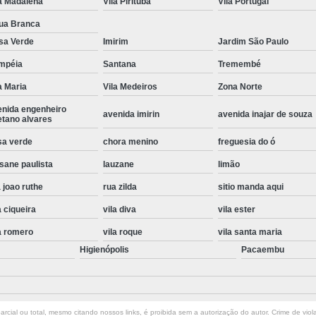
a Madalena
Vila Pirituba
Vila Portugal
Instalação de Maquina de Lavar Roupa
ua Branca
Instalação Eletrica Maquina de Lavar R
sa Verde
Imirim
Jardim São Paulo
Instalação Maquina de Lavar Samsu
mpéia
Santana
Tremembé
a Maria
Vila Medeiros
Zona Norte
Instalação para Maquina de Lavar Rou
enida engenheiro
Instalar Maquina Lavar Roupa
avenida imirin
avenida inajar de souza
etano alvares
Samsung Instalação Maquina de
sa verde
chora menino
freguesia do ó
Instalação de Lava e Seca Samsung
sane paulista
lauzane
limão
Instalação Lava e Seca
Instalação La
 joao ruthe
rua zilda
sitio manda aqui
Instalação Maquina Lava e Seca
I
a ciqueira
vila diva
vila ester
Instalação Samsung Lava e 
a romero
vila roque
vila santa maria
Higienópolis
Pacaembu
Lava e Seca Samsung Instalação
Manutenção de Fogão
Manutenção de F
Manutenção de Fogão Electr
rcial ou total, mesmo citando nossos links, é proibida sem a autorização do autor. Crime de viol