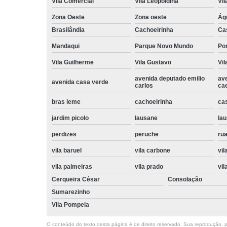
Vila Comercial
Vila Leopoldina
Vil
Zona Oeste
Zona oeste
Ág
Brasilândia
Cachoeirinha
Ca
Mandaqui
Parque Novo Mundo
Po
Vila Guilherme
Vila Gustavo
Vil
avenida deputado emilio
av
avenida casa verde
carlos
ca
bras leme
cachoeirinha
ca
jardim picolo
lausane
lau
perdizes
peruche
rua
vila baruel
vila carbone
vil
vila palmeiras
vila prado
vil
Cerqueira César
Consolação
Sumarezinho
Vila Pompeia
O conteúdo do texto desta página é de direito reservado. Sua reprodução, pa