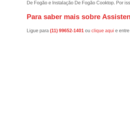
De Fogão e Instalação De Fogão Cooktop. Por isso
Instalações 
lava e sec
Para saber mais sobre Assiste
Manutençõe
de fogão
Ligue para
(11) 99652-1401
ou
clique aqui
e entre
Manutençõe
em freezer