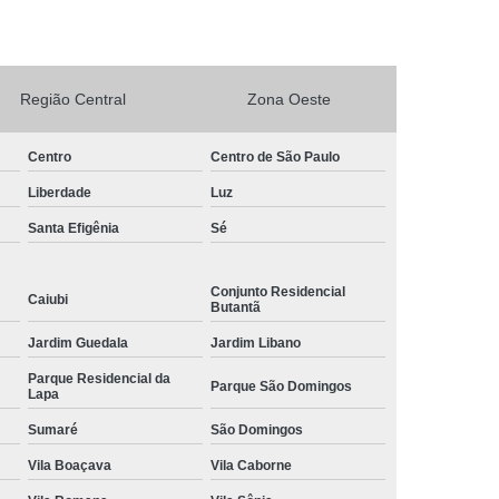
rto Adega Vinho
Conserto de Adega
Conserto de Adega Climatizada
Região Central
Zona Oeste
de Adega Quebrada
Conserto Placa Adega
xpositora
Conserto de Geladeira Expositora
Centro
Centro de São Paulo
as
Conserto de Geladeira Expositora Vertical
Liberdade
Luz
a de Geladeira Expositora
Santa Efigênia
Sé
sitora
Conserto em Geladeira Expositora
Conjunto Residencial
Conserto para Geladeira Expositora
Caiubi
Butantã
de Bar
Brastemp Instalação de Fogão
Jardim Guedala
Jardim Libano
ão de Fogão
Instalação de Fogão a Gas
Parque Residencial da
Parque São Domingos
Lapa
Instalação de Fogão Cooktop
Sumaré
São Domingos
ão de Fogão Gás Encanado
Instalação Fogão
Vila Boaçava
Vila Caborne
Fogão Cooktop
Instalação Fogão de Embutir