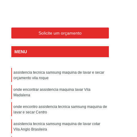
ondicionado Portatil Consul
ondicionado Portatil Philco
Condicionado Tipo Portatil
Solicite um orçamento
 Ar Condicionado Portatil
 Condicionado Portatil Philco
MENU
 Ar Condicionado Portatil
Portatil
Assistencia Tecnica de Geladeira
assistencia tecnica samsung maquina de lavar e secar
x
Assistencia Tecnica Electrolux Geladeira
orçamento vila roque
ssistencia Tecnica Geladeira Electrolux
onde encontrar assistencia maquina lavar Vila
Madalena
Electrolux Assistencia Tecnica Geladeira
onde encontro assistencia tecnica samsung maquina de
cnica
Geladeira Assistencia Tecnica
lavar e secar Centro
ca
Assistencia Tecnica de Refrigerador
assistencia tecnica samsung maquina de lavar cotar
x
Assistencia Tecnica Electrolux Refrigerador
Vila Anglo Brasileira