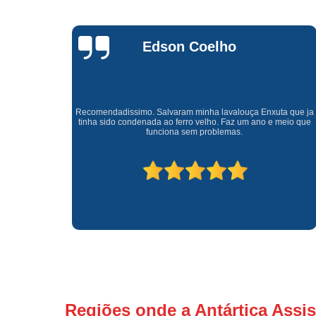
Waldirene
Monteiro
a que ja
Uma empresa á 41 anos no mercado que sempre valoriza o
meio que
cliente ótimo atendimento com garantia de todos o serviços.
Regiões onde a Antártica Assis