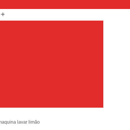
(11) 99652-1401
(11) 3673-1948
r
Assistencia Maquina Lavar
r
Assistencia Tecnica Maquina de Lavar
Maquina de Lavar Samsung
g
Assistencia Tecnica para Maquina de Lavar
Samsung Maquina de Lavar
avar e Secar
Maquina de Lavar Assistencia
Tecnica Maquina de Lavar
avar Assistencia Tecnica
atil Assistencia Tecnica
ondicionado Philco Portatil
maquina lavar limão
Ar Condicionado Portatil