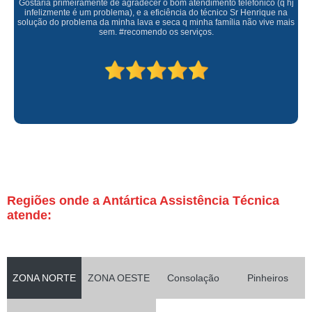
Gostaria primeiramente de agradecer o bom atendimento telefônico (q hj
infelizmente é um problema), e a eficiência do técnico Sr Henrique na
solução do problema da minha lava e seca q minha família não vive mais
sem. #recomendo os serviços.
Regiões onde a Antártica Assistência Técnica
atende:
ZONA NORTE
ZONA OESTE
Consolação
Pinheiros