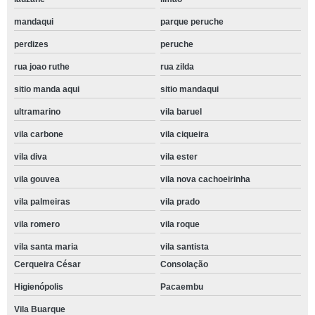
mandaqui
parque peruche
perdizes
peruche
rua joao ruthe
rua zilda
sitio manda aqui
sitio mandaqui
ultramarino
vila baruel
vila carbone
vila ciqueira
vila diva
vila ester
vila gouvea
vila nova cachoeirinha
vila palmeiras
vila prado
vila romero
vila roque
vila santa maria
vila santista
Cerqueira César
Consolação
Higienópolis
Pacaembu
Vila Buarque