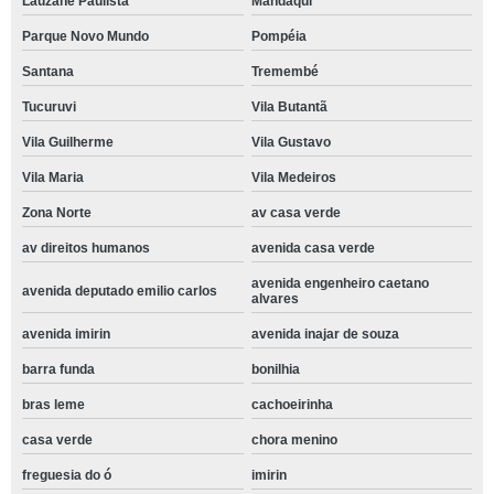
Lauzane Paulista
Mandaqui
Parque Novo Mundo
Pompéia
Santana
Tremembé
Tucuruvi
Vila Butantã
Vila Guilherme
Vila Gustavo
Vila Maria
Vila Medeiros
Zona Norte
av casa verde
av direitos humanos
avenida casa verde
avenida engenheiro caetano
avenida deputado emilio carlos
alvares
avenida imirin
avenida inajar de souza
barra funda
bonilhia
bras leme
cachoeirinha
casa verde
chora menino
freguesia do ó
imirin