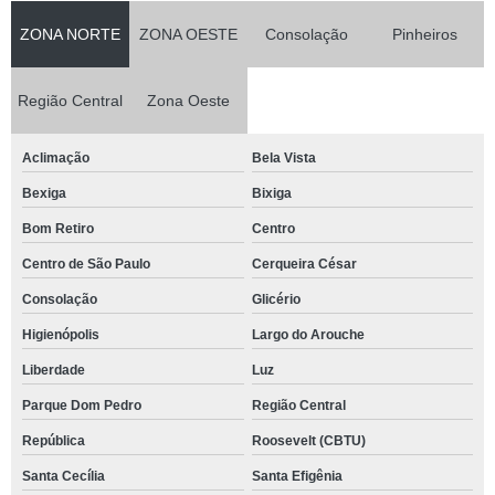
ZONA NORTE
ZONA OESTE
Consolação
Pinheiros
Região Central
Zona Oeste
Aclimação
Bela Vista
Bexiga
Bixiga
Bom Retiro
Centro
Centro de São Paulo
Cerqueira César
Consolação
Glicério
Higienópolis
Largo do Arouche
Liberdade
Luz
Parque Dom Pedro
Região Central
República
Roosevelt (CBTU)
Santa Cecília
Santa Efigênia