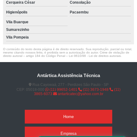
Cerqueira César
Consolação
Higienópolis
Pacaembu
Vila Buarque
Sumarezinho
Vila Pompeia
O conteúdo do texto desta página é de direito reservado. Sua reprodução, parcial ou total,
mesmo citando nossos links, é proibida sem a autorização do autor. Crime de violação de
direito autoral – artigo 184 do Código Penal –
Lei 9610/98 - Lei de direitos autorais
.
Antártica Assistência Técnica
Rua Cayowaá, 277 - Perdizes São Paulo - SP
CEP: 05018-000
(11) 99652-1401
(11) 3673-1948
(11)
3865-6073
antarticatec@yahoo.com.br
Home
Empresa