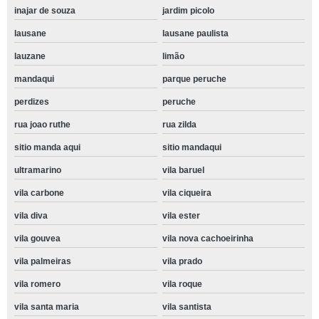
inajar de souza
jardim picolo
lausane
lausane paulista
lauzane
limão
mandaqui
parque peruche
perdizes
peruche
rua joao ruthe
rua zilda
sitio manda aqui
sitio mandaqui
ultramarino
vila baruel
vila carbone
vila ciqueira
vila diva
vila ester
vila gouvea
vila nova cachoeirinha
vila palmeiras
vila prado
vila romero
vila roque
vila santa maria
vila santista