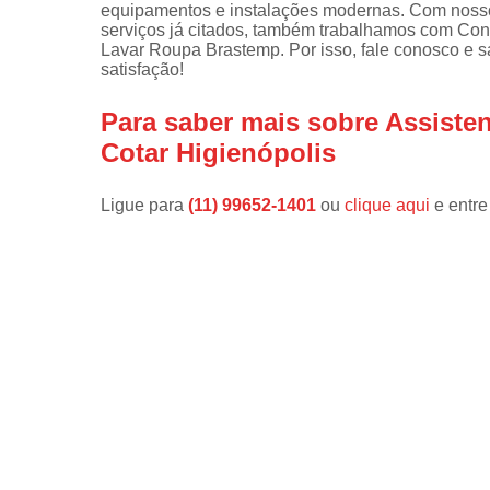
equipamentos e instalações modernas. Com nosso
serviços já citados, também trabalhamos com Co
Instalações 
Lavar Roupa Brastemp. Por isso, fale conosco e 
lava e sec
satisfação!
Manutençõe
de fogão
Para saber mais sobre Assiste
Cotar Higienópolis
Manutençõe
em freezer
Ligue para
(11) 99652-1401
ou
clique aqui
e entre