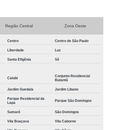
rto Adega Vinho
Conserto de Adega
Conserto de Adega Climatizada
Região Central
Zona Oeste
de Adega Quebrada
Conserto Placa Adega
xpositora
Conserto de Geladeira Expositora
Centro
Centro de São Paulo
as
Conserto de Geladeira Expositora Vertical
Liberdade
Luz
a de Geladeira Expositora
Santa Efigênia
Sé
sitora
Conserto em Geladeira Expositora
Conjunto Residencial
Conserto para Geladeira Expositora
Caiubi
Butantã
de Bar
Brastemp Instalação de Fogão
Jardim Guedala
Jardim Libano
ão de Fogão
Instalação de Fogão a Gas
Parque Residencial da
Parque São Domingos
Lapa
Instalação de Fogão Cooktop
Sumaré
São Domingos
ão de Fogão Gás Encanado
Instalação Fogão
Vila Boaçava
Vila Caborne
Fogão Cooktop
Instalação Fogão de Embutir