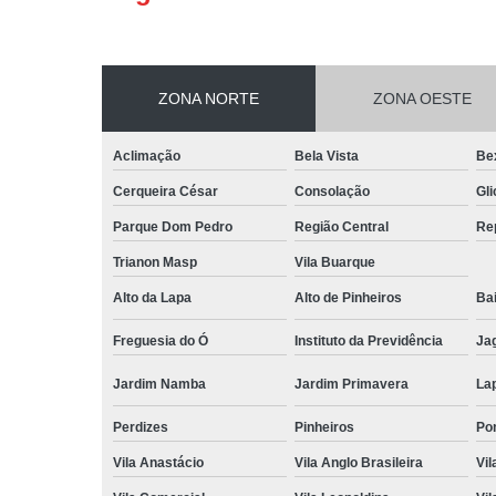
ZONA NORTE
ZONA OESTE
Aclimação
Bela Vista
Be
Cerqueira César
Consolação
Gli
Parque Dom Pedro
Região Central
Re
Trianon Masp
Vila Buarque
Alto da Lapa
Alto de Pinheiros
Bai
Freguesia do Ó
Instituto da Previdência
Ja
Jardim Namba
Jardim Primavera
La
Perdizes
Pinheiros
Po
Vila Anastácio
Vila Anglo Brasileira
Vil