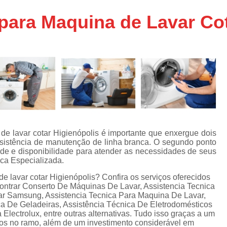
Assistencia Tecnica Ar C
s
 para Maquina de Lavar Cot
e
Assistencia Tecnica Ar C
Assistencia Tecnica Ar 
s
e
Assistencia Tecnica de
s
Assistencia Tecnica de Ar
e
e
Assistencia Tecnica em
Assistencia Tecnica para Ar Condicionado 
de
Assistencia Tecnica de Geladeira Electrolu
de lavar cotar Higienópolis é importante que enxergue dois
ssistência de manutenção de linha branca. O segundo ponto
Assistencia Tecnica Geladeira
A
de
ade e disponibilidade para atender as necessidades de seus
ica Especializada.
Assistencia Tecnica Resfriar Geladeira
s
e lavar cotar Higienópolis? Confira os serviços oferecidos
Electrolux Geladeira Assistencia Te
de
contrar Conserto De Máquinas De Lavar, Assistencia Tecnica
ar Samsung, Assistencia Tecnica Para Maquina De Lavar,
Geladeira Electrolux Assistencia Tecni
ca De Geladeiras, Assistência Técnica De Eletrodomésticos
de
lectrolux, entre outras alternativas. Tudo isso graças a um
Assistencia Tecnica de Refrigerador Electrolu
e
ados no ramo, além de um investimento considerável em
a