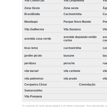
Vila Comercial
Vila Leopoldina
Vil
Zona Oeste
Zona oeste
Ág
Brasilândia
Cachoeirinha
Ca
Mandaqui
Parque Novo Mundo
Po
Vila Guilherme
Vila Gustavo
Vil
avenida deputado emilio
av
avenida casa verde
carlos
ca
bras leme
cachoeirinha
ca
jardim picolo
lausane
lau
perdizes
peruche
rua
vila baruel
vila carbone
vil
vila palmeiras
vila prado
vil
Cerqueira César
Consolação
Sumarezinho
Vila Pompeia
O conteúdo do texto desta página é de direito reservado. Sua reprodução, pa