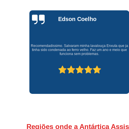
Waldirene
Monteiro
a que ja
Uma empresa á 41 anos no mercado que sempre valoriza o
meio que
cliente ótimo atendimento com garantia de todos o serviços.
Regiões onde a Antártica Assis