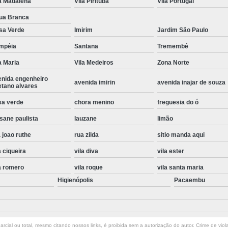
a Madalena
Vila Pirituba
Vila Portugal
Instalação de Maquina de Lavar Roupa
ua Branca
Instalação Eletrica Maquina de Lavar R
sa Verde
Imirim
Jardim São Paulo
Instalação Maquina de Lavar Samsu
mpéia
Santana
Tremembé
a Maria
Vila Medeiros
Zona Norte
Instalação para Maquina de Lavar Rou
enida engenheiro
Instalar Maquina Lavar Roupa
avenida imirin
avenida inajar de souza
etano alvares
Samsung Instalação Maquina de
sa verde
chora menino
freguesia do ó
Instalação de Lava e Seca Samsung
sane paulista
lauzane
limão
Instalação Lava e Seca
Instalação La
 joao ruthe
rua zilda
sitio manda aqui
Instalação Maquina Lava e Seca
I
a ciqueira
vila diva
vila ester
Instalação Samsung Lava e 
a romero
vila roque
vila santa maria
Higienópolis
Pacaembu
Lava e Seca Samsung Instalação
Manutenção de Fogão
Manutenção de F
Manutenção de Fogão Electr
rcial ou total, mesmo citando nossos links, é proibida sem a autorização do autor. Crime de viol