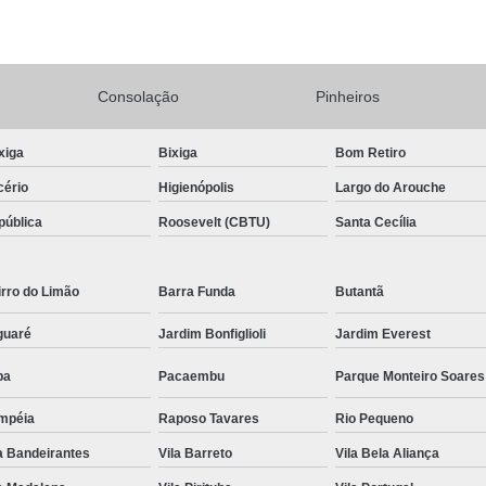
Conserto Adega de Vinho
Conse
Conserto de Adega Brastemp
Consolação
Pinheiros
Conserto de Adega de Vinho
Conserto 
Assistencia Tecnica e Conserto Geladeira E
xiga
Bixiga
Bom Retiro
Conserto de Geladeira Expositora de Bebid
cério
Higienópolis
Largo do Arouche
Conserto e Assistenci
pública
Roosevelt (CBTU)
Santa Cecília
Conserto e Manutenção de Geladeira Expo
Conserto Geladeira Expositora
rro do Limão
Barra Funda
Butantã
Conserto para Geladeira Expositora 
guaré
Jardim Bonfiglioli
Jardim Everest
Brastemp Instalação Fogão
Instalaç
pa
Pacaembu
Parque Monteiro Soares
Instalação de Fogão Brastemp
mpéia
Raposo Tavares
Rio Pequeno
Instalação de Fogão de Embutir
Instalaç
a Bandeirantes
Vila Barreto
Vila Bela Aliança
Instalação Fogão Brastemp
Instalação 