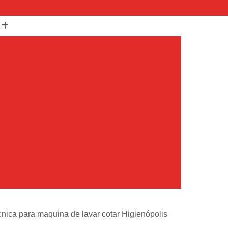
(11) 99652-1401
(11) 3673-1948
r
Assistencia Maquina Lavar
r
Assistencia Tecnica Maquina de Lavar
Maquina de Lavar Samsung
g
Assistencia Tecnica para Maquina de Lavar
Samsung Maquina de Lavar
avar e Secar
Maquina de Lavar Assistencia
Tecnica Maquina de Lavar
avar Assistencia Tecnica
atil Assistencia Tecnica
ondicionado Philco Portatil
cnica para maquina de lavar cotar Higienópolis
Ar Condicionado Portatil