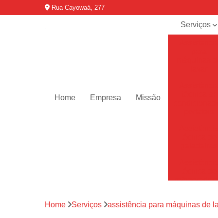
Rua Cayowaá, 277
Serviços
Assistênci
para
máquinas d
lavar
Assistênci
técnica ar
Home
Empresa
Missão
condicionad
portáteis
Assistênci
técnica de
geladeiras
Assistênci
técnica de
refrigerador
Assistênci
Home
Serviços
assistência para máquinas de l
técnica de
secadoras