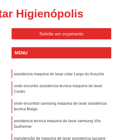
ondicionado Portatil Consul
ar Higienópolis
ondicionado Portatil Philco
Condicionado Tipo Portatil
Solicite um orçamento
 Ar Condicionado Portatil
 Condicionado Portatil Philco
MENU
 Ar Condicionado Portatil
Portatil
Assistencia Tecnica de Geladeira
assistencia maquina de lavar cotar Largo do Arouche
x
Assistencia Tecnica Electrolux Geladeira
onde encontro assistencia tecnica maquina de lavar
ssistencia Tecnica Geladeira Electrolux
Centro
Electrolux Assistencia Tecnica Geladeira
onde encontrar samsung maquina de lavar assistencia
tecnica Bixiga
cnica
Geladeira Assistencia Tecnica
ca
Assistencia Tecnica de Refrigerador
assistencia tecnica maquina de lavar samsung Vila
Guilherme
x
Assistencia Tecnica Electrolux Refrigerador
manutenção de maquina de lavar assistencia lausane