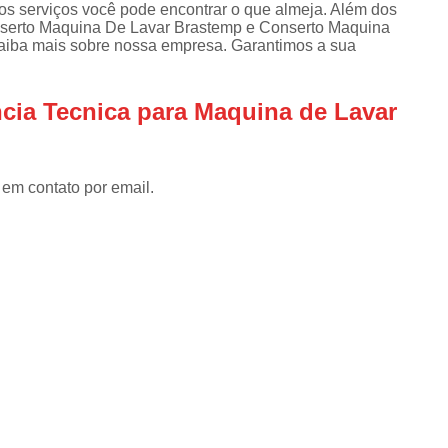
Assistencia Tecnica Refrigerador
As
s serviços você pode encontrar o que almeja. Além dos
nserto Maquina De Lavar Brastemp e Conserto Maquina
de
Assistencia Tecnica R
saiba mais sobre nossa empresa. Garantimos a sua
a
Assistencia Tecnica Refrigerador Electrolux
s
ncia Tecnica para Maquina de Lavar
Refrigerador Assistencia Tecnica
R
s
Assistencia Tecnica Lavadora Secadora Sa
Assistencia Tecnica Maquina Secadora d
 em contato por email.
Assistencia Tecnica Sa
Assistencia Tecnica Samsung Seca
Assistencia Tecnica Secadora a Gas
Assistencia Tecnica Secadora Enxuta
Assistancia Tecnica para Fogão Co
Assistencia Tecnica de Fogão Br
Assistencia Tecnica Fogao a Gas