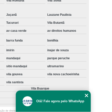
Vila Romana
Vila Sônia
Instalação de Maquina de Lavar Samsung
oupa
Instalação Maquina de Lavar Roupa
Jaçanã
Lauzane Paulista
ng
Instalação Maquina Lavar e Seca
Tucuruvi
Vila Butantã
av casa verde
av direitos humanos
pa
Instalar Maquina de Lavar Samsung
Maquina de Lavar Roupa Instalação
barra funda
bonilhia
 Lavar
Instalação de Lava e Seca
imirin
inajar de souza
Instalação de Maquina Lava e Seca
mandaqui
parque peruche
va e Seca Samsung
Instalação Lava Seca
sitio mandaqui
ultramarino
nstalação Maquina Lava e Seca Samsung
vila gouvea
vila nova cachoeirinha
Seca
Lava e Seca Instalação
vila santista
Vila Buarque
Samsung Instalação Lava e Seca
ogão a Gas
Manutenção de Fogão Cooktop
Olá! Fale agora pelo WhatsApp
olux
Manutenção em Fogão
ação de direito autoral – artigo 184 do Código Penal –
Lei 9610/98 - Lei de