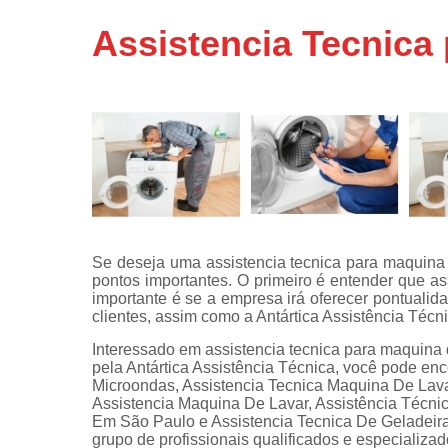
Assistência
Assistencia Tecnica
técnicas d
fogão
Assistência
técnicas d
microonda
Conserto d
máquinas d
lavar
Consertos 
adega
Se deseja uma assistencia tecnica para maquina 
pontos importantes. O primeiro é entender que a
Consertos 
importante é se a empresa irá oferecer pontualid
geladeiras
clientes, assim como a Antártica Assistência Técn
expositora
Interessado em assistencia tecnica para maquina d
Instalação 
pela Antártica Assistência Técnica, você pode en
fogões
Microondas, Assistencia Tecnica Maquina De Lav
Assistencia Maquina De Lavar, Assistência Técni
Instalação 
Em São Paulo e Assistencia Tecnica De Geladeira E
máquinas d
grupo de profissionais qualificados e especializ
lavar roup