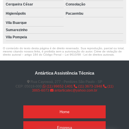
Cerqueira César
Consolação
Higienópolis
Pacaembu
Vila Buarque
Sumarezinho
Vila Pompeia
O conteúdo do texto desta página é de direito reservado. Sua reprodução, parcial ou total,
mesmo citando nossos links, é proibida sem a autorização do autor. Crime de violação de
direito autoral – artigo 184 do Código Penal –
Lei 9610/98 - Lei de direitos autorais
.
Antártica Assistência Técnica
Rua Cayowaá, 277 - Perdizes São Paulo - SP
CEP: 05018-000
(11) 99652-1401
(11) 3673-1948
(11)
3865-6073
antarticatec@yahoo.com.br
Home
Empresa