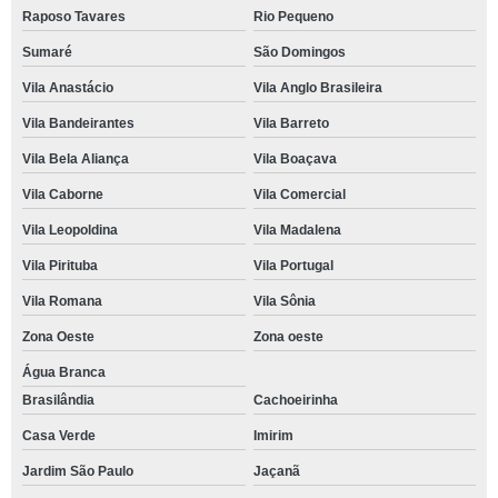
Raposo Tavares
Rio Pequeno
Sumaré
São Domingos
Vila Anastácio
Vila Anglo Brasileira
Vila Bandeirantes
Vila Barreto
Vila Bela Aliança
Vila Boaçava
Vila Caborne
Vila Comercial
Vila Leopoldina
Vila Madalena
Vila Pirituba
Vila Portugal
Vila Romana
Vila Sônia
Zona Oeste
Zona oeste
Água Branca
Brasilândia
Cachoeirinha
Casa Verde
Imirim
Jardim São Paulo
Jaçanã