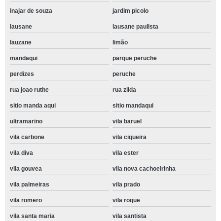
inajar de souza
jardim picolo
lausane
lausane paulista
lauzane
limão
mandaqui
parque peruche
perdizes
peruche
rua joao ruthe
rua zilda
sitio manda aqui
sitio mandaqui
ultramarino
vila baruel
vila carbone
vila ciqueira
vila diva
vila ester
vila gouvea
vila nova cachoeirinha
vila palmeiras
vila prado
vila romero
vila roque
vila santa maria
vila santista