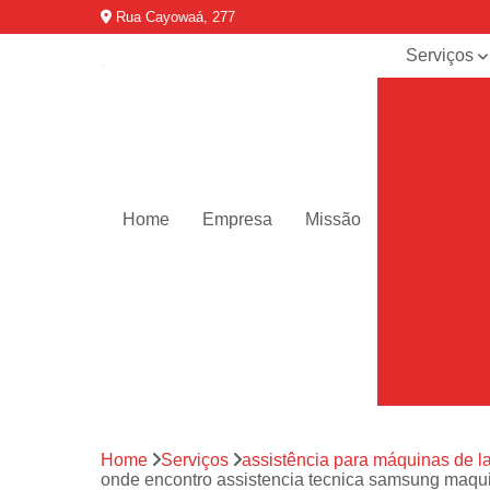
Rua Cayowaá, 277
Serviços
Assistênci
para
máquinas d
lavar
Assistênci
técnica ar
Home
Empresa
Missão
condicionad
portáteis
Assistênci
técnica de
geladeiras
Assistênci
técnica de
refrigerador
Assistênci
Home
Serviços
assistência para máquinas de l
técnica de
onde encontro assistencia tecnica samsung maqui
secadoras