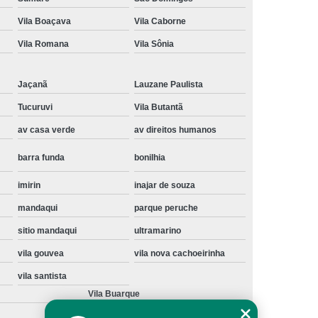
Instalação de Maquina de Lavar Samsung
Vila Boaçava
Vila Caborne
oupa
Instalação Maquina de Lavar Roupa
Vila Romana
Vila Sônia
ng
Instalação Maquina Lavar e Seca
Jaçanã
Lauzane Paulista
pa
Instalar Maquina de Lavar Samsung
Tucuruvi
Vila Butantã
Maquina de Lavar Roupa Instalação
av casa verde
av direitos humanos
 Lavar
Instalação de Lava e Seca
barra funda
bonilhia
Instalação de Maquina Lava e Seca
va e Seca Samsung
Instalação Lava Seca
imirin
inajar de souza
mandaqui
parque peruche
nstalação Maquina Lava e Seca Samsung
sitio mandaqui
ultramarino
Seca
Lava e Seca Instalação
vila gouvea
vila nova cachoeirinha
Samsung Instalação Lava e Seca
vila santista
ogão a Gas
Manutenção de Fogão Cooktop
Vila Buarque
olux
Manutenção em Fogão