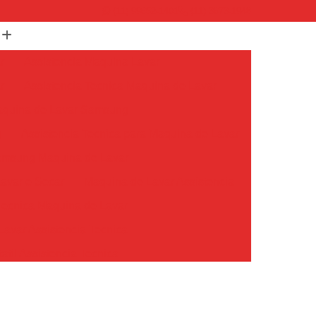
(11) 99652-1401
(11) 3673-1948
r
Assistencia Maquina Lavar
r
Assistencia Tecnica Maquina de Lavar
Maquina de Lavar Samsung
g
Assistencia Tecnica para Maquina de Lavar
Samsung Maquina de Lavar
avar e Secar
Maquina de Lavar Assistencia
Tecnica Maquina de Lavar
avar Assistencia Tecnica
atil Assistencia Tecnica
ondicionado Philco Portatil
Ar Condicionado Portatil