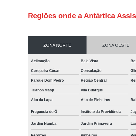
Regiões onde a Antártica Assis
ZONA NORTE
ZONA OESTE
Aclimação
Bela Vista
Be
Cerqueira César
Consolação
Gli
Parque Dom Pedro
Região Central
Re
Trianon Masp
Vila Buarque
Alto da Lapa
Alto de Pinheiros
Bai
Freguesia do Ó
Instituto da Previdência
Ja
Jardim Namba
Jardim Primavera
La
Perdizes
Pinheiros
Po