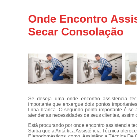
Assistência
técnicas d
Onde Encontro Assi
fogão
Secar Consolação
Assistência
técnicas d
microonda
Conserto d
máquinas d
lavar
Consertos 
adega
Consertos 
geladeiras
Se deseja uma onde encontro assistencia te
expositora
importante que enxergue dois pontos importante
Instalação 
linha branca. O segundo ponto importante é se a
fogões
atender as necessidades de seus clientes, assim 
Está procurando por onde encontro assistencia t
Instalação 
Saiba que a Antártica Assistência Técnica oferec
máquinas d
Eletrodomésticos, como, Assistência Técnica De 
lavar roup