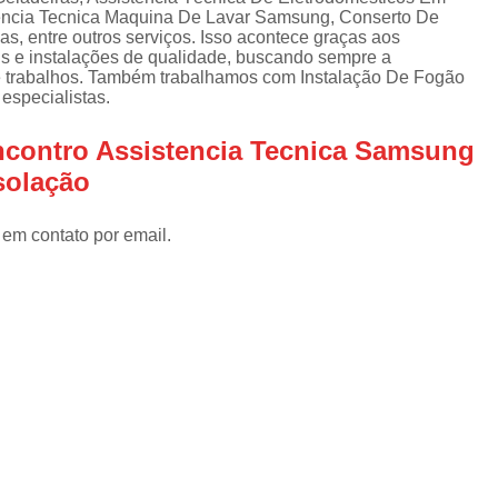
Assistencia Tecnica Refrigerador
As
tencia Tecnica Maquina De Lavar Samsung, Conserto De
de
s, entre outros serviços. Isso acontece graças aos
Assistencia Tecnica R
a
is e instalações de qualidade, buscando sempre a
s e trabalhos. Também trabalhamos com Instalação De Fogão
Assistencia Tecnica Refrigerador Electrolux
s
especialistas.
Refrigerador Assistencia Tecnica
R
ncontro Assistencia Tecnica Samsung
s
Assistencia Tecnica Lavadora Secadora Sa
solação
Assistencia Tecnica Maquina Secadora d
 em contato por email.
Assistencia Tecnica Sa
Assistencia Tecnica Samsung Seca
Assistencia Tecnica Secadora a Gas
Assistencia Tecnica Secadora Enxuta
Assistancia Tecnica para Fogão Co
Assistencia Tecnica de Fogão Br
Assistencia Tecnica Fogao a Gas