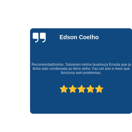
Waldirene
Monteiro
a que ja
Uma empresa á 41 anos no mercado que sempre valoriza o
meio que
cliente ótimo atendimento com garantia de todos o serviços.