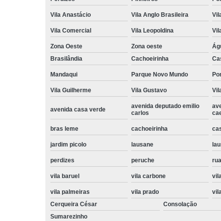
Vila Anastácio
Vila Anglo Brasileira
Vil
Vila Comercial
Vila Leopoldina
Vil
Zona Oeste
Zona oeste
Ág
Brasilândia
Cachoeirinha
Ca
Mandaqui
Parque Novo Mundo
Po
Vila Guilherme
Vila Gustavo
Vil
avenida deputado emilio
av
avenida casa verde
carlos
ca
bras leme
cachoeirinha
ca
jardim picolo
lausane
lau
perdizes
peruche
rua
vila baruel
vila carbone
vil
vila palmeiras
vila prado
vil
Cerqueira César
Consolação
Sumarezinho