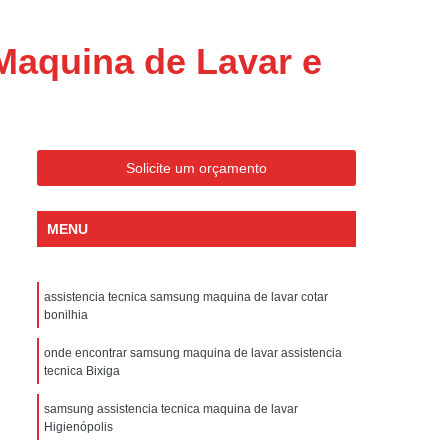
ondicionado Portatil Consul
ondicionado Portatil Philco
Maquina de Lavar e
Condicionado Tipo Portatil
 Ar Condicionado Portatil
 Condicionado Portatil Philco
Solicite um orçamento
 Ar Condicionado Portatil
Portatil
Assistencia Tecnica de Geladeira
MENU
x
Assistencia Tecnica Electrolux Geladeira
ssistencia Tecnica Geladeira Electrolux
assistencia tecnica samsung maquina de lavar cotar
bonilhia
Electrolux Assistencia Tecnica Geladeira
cnica
Geladeira Assistencia Tecnica
onde encontrar samsung maquina de lavar assistencia
tecnica Bixiga
ca
Assistencia Tecnica de Refrigerador
samsung assistencia tecnica maquina de lavar
x
Assistencia Tecnica Electrolux Refrigerador
Higienópolis