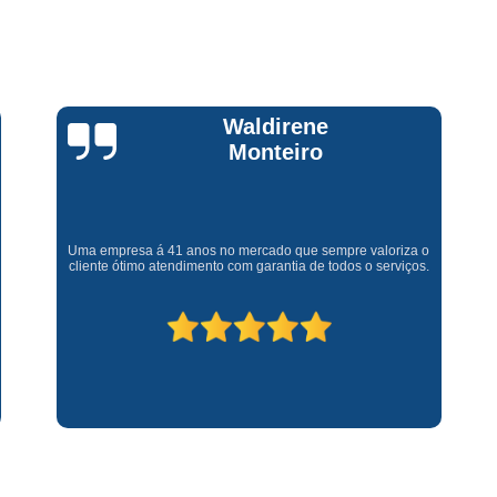
Assistencia Tecnica Fogao Cooktop
A
Brastemp Fogão Assistencia Tecnica
Assistencia Tecnica Brastemp Microon
Assistencia Tecnica
Claúdia
Andrullis
Assistencia Tecnica Forno Microondas 
Assistencia Tecnica Microondas Bra
Microondas Brastemp Assistencia Tecnica
Gostaria primeiramente de agradecer o bom atendimento
telefônico (q hj infelizmente é um problema), e a eficiência do
técnico Sr Henrique na solução do problema da minha lava e
Conserto de Maquina de Lavar
C
seca q minha família não vive mais sem. #recomendo os
serviços.
Conserto de Maquina de Lavar Ro
Conserto Maquina de Lavar
C
Conserto Maquina de Lavar Roupa
Conserto Maquina Lavar Roupa
C
Maquina de Lavar Conserto
Tec
Conserto Adega
Conserto Adega 