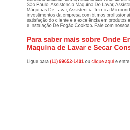
São Paulo, Assistencia Maquina De Lavar, Assis
Instalações 
Máquinas De Lavar, Assistencia Tecnica Microonda
lava e sec
investimentos da empresa com ótimos profissiona
satisfação do cliente e a excelência em produto
Manutençõe
e Instalação De Fogão Cooktop. Fale com nossos 
de fogão
Para saber mais sobre Onde E
Manutençõe
em freezer
Maquina de Lavar e Secar Con
Ligue para
(11) 99652-1401
ou
clique aqui
e entre