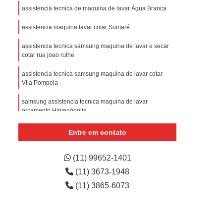
sistencia Tecnica Refrigerador com Defeito
assistencia tecnica de maquina de lavar Água Branca
efrigerador com Problema
assistencia maquina lavar cotar Sumaré
Assistencia Tecnica Refrigerador Não Liga
assistencia tecnica samsung maquina de lavar e secar
efrigerador Electrolux Assistencia Tecnica
cotar rua joao ruthe
msung
Assistencia Tecnica Maquina Secadora
assistencia tecnica samsung maquina de lavar cotar
Vila Pompeia
e Roupa
Assistencia Tecnica para Secadora
samsung assistencia tecnica maquina de lavar
msung Lavadora e Secadora
orçamento Higienópolis
dora
Assistencia Tecnica Secadora
assistencia tecnica samsung maquina de lavar e secar
Entre em contato
Assistencia Tecnica Secadora de Roupa
orçamento Pompéia
Assistencia Tecnica Secadora Samsung
onde encontro assistencia tecnica samsung maquina de
(11) 99652-1401
lavar Vila Barreto
(11) 3673-1948
oktop
Assistencia Tecnica de Fogão
(11) 3865-6073
astemp
Assistencia Tecnica Fogão
Assistencia Tecnica Fogão Brastemp