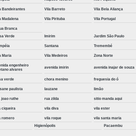
Instalação de Maquina de Lavar Roupa
a Bandeirantes
Vila Barreto
Vila Bela Aliança
Instalação Eletrica Maquina de Lavar R
a Madalena
Vila Pirituba
Vila Portugal
Instalação Maquina de Lavar Samsu
ua Branca
sa Verde
Imirim
Jardim São Paulo
Instalação para Maquina de Lavar Rou
mpéia
Santana
Tremembé
Instalar Maquina Lavar Roupa
a Maria
Vila Medeiros
Zona Norte
Samsung Instalação Maquina de
enida engenheiro
avenida imirin
avenida inajar de souza
Instalação de Lava e Seca Samsung
etano alvares
Instalação Lava e Seca
Instalação La
sa verde
chora menino
freguesia do ó
sane paulista
lauzane
limão
Instalação Maquina Lava e Seca
I
 joao ruthe
rua zilda
sitio manda aqui
Instalação Samsung Lava e 
a ciqueira
vila diva
vila ester
Lava e Seca Samsung Instalação
a romero
vila roque
vila santa maria
Manutenção de Fogão
Manutenção de F
Higienópolis
Pacaembu
Manutenção de Fogão Electr