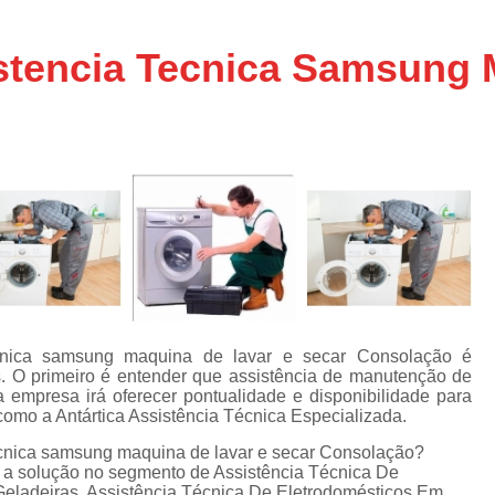
Assistencia Tecnica Ar C
s
e
Assistencia Tecnica Ar C
stencia Tecnica Samsung 
Assistencia Tecnica Ar 
s
e
Assistencia Tecnica de
s
Assistencia Tecnica de Ar
e
e
Assistencia Tecnica em
Assistencia Tecnica para Ar Condicionado 
de
Assistencia Tecnica de Geladeira Electrolu
Assistencia Tecnica Geladeira
A
de
Assistencia Tecnica Resfriar Geladeira
cnica samsung maquina de lavar e secar Consolação é
s
s. O primeiro é entender que assistência de manutenção de
Electrolux Geladeira Assistencia Te
de
 empresa irá oferecer pontualidade e disponibilidade para
como a Antártica Assistência Técnica Especializada.
Geladeira Electrolux Assistencia Tecni
ecnica samsung maquina de lavar e secar Consolação?
de
Assistencia Tecnica de Refrigerador Electrolu
e a solução no segmento de Assistência Técnica De
e
Geladeiras, Assistência Técnica De Eletrodomésticos Em
a