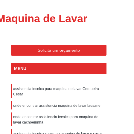
ondicionado Portatil Consul
ondicionado Portatil Philco
Maquina de Lavar
Condicionado Tipo Portatil
 Ar Condicionado Portatil
 Condicionado Portatil Philco
Solicite um orçamento
 Ar Condicionado Portatil
Portatil
Assistencia Tecnica de Geladeira
MENU
x
Assistencia Tecnica Electrolux Geladeira
ssistencia Tecnica Geladeira Electrolux
assistencia tecnica para maquina de lavar Cerqueira
César
Electrolux Assistencia Tecnica Geladeira
cnica
Geladeira Assistencia Tecnica
onde encontrar assistencia maquina de lavar lausane
ca
Assistencia Tecnica de Refrigerador
onde encontrar assistencia tecnica para maquina de
lavar cachoeirinha
x
Assistencia Tecnica Electrolux Refrigerador
assistencia tecnica samsung maquina de lavar e secar