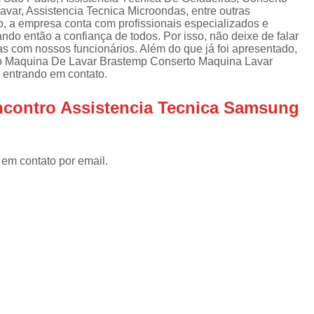
Assistencia Tecnica Refrigerador
As
var, Assistencia Tecnica Microondas, entre outras
de
o, a empresa conta com profissionais especializados e
Assistencia Tecnica R
a
do então a confiança de todos. Por isso, não deixe de falar
s com nossos funcionários. Além do que já foi apresentado,
Assistencia Tecnica Refrigerador Electrolux
s
o Maquina De Lavar Brastemp Conserto Maquina Lavar
 entrando em contato.
Refrigerador Assistencia Tecnica
R
s
Assistencia Tecnica Lavadora Secadora Sa
ncontro Assistencia Tecnica Samsung
Assistencia Tecnica Maquina Secadora d
Assistencia Tecnica Sa
 em contato por email.
Assistencia Tecnica Samsung Seca
Assistencia Tecnica Secadora a Gas
Assistencia Tecnica Secadora Enxuta
Assistancia Tecnica para Fogão Co
Assistencia Tecnica de Fogão Br
Assistencia Tecnica Fogao a Gas