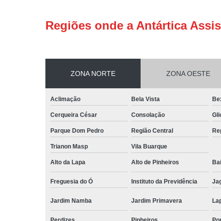
Regiões onde a Antártica Assis
ZONA NORTE
ZONA OESTE
Aclimação
Bela Vista
Be
Cerqueira César
Consolação
Gli
Parque Dom Pedro
Região Central
Re
Trianon Masp
Vila Buarque
Alto da Lapa
Alto de Pinheiros
Bai
Freguesia do Ó
Instituto da Previdência
Ja
Jardim Namba
Jardim Primavera
La
Perdizes
Pinheiros
Po