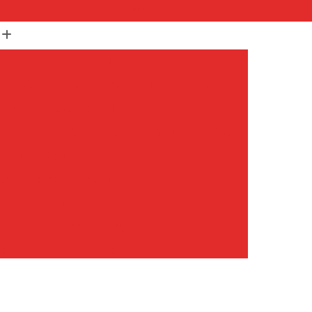
(11) 99652-1401
(11) 3673-1948
r
Assistencia Maquina Lavar
r
Assistencia Tecnica Maquina de Lavar
Maquina de Lavar Samsung
g
Assistencia Tecnica para Maquina de Lavar
Samsung Maquina de Lavar
avar e Secar
Maquina de Lavar Assistencia
Tecnica Maquina de Lavar
avar Assistencia Tecnica
atil Assistencia Tecnica
ondicionado Philco Portatil
Ar Condicionado Portatil