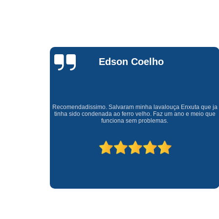
Waldirene
Monteiro
a que ja
Uma empresa á 41 anos no mercado que sempre valoriza o
meio que
cliente ótimo atendimento com garantia de todos o serviços.