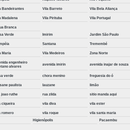
Instalação de Maquina de Lavar Roupa
a Bandeirantes
Vila Barreto
Vila Bela Aliança
Instalação Eletrica Maquina de Lavar R
a Madalena
Vila Pirituba
Vila Portugal
Instalação Maquina de Lavar Samsu
ua Branca
sa Verde
Imirim
Jardim São Paulo
Instalação para Maquina de Lavar Rou
mpéia
Santana
Tremembé
Instalar Maquina Lavar Roupa
a Maria
Vila Medeiros
Zona Norte
Samsung Instalação Maquina de
enida engenheiro
avenida imirin
avenida inajar de souza
Instalação de Lava e Seca Samsung
etano alvares
Instalação Lava e Seca
Instalação La
sa verde
chora menino
freguesia do ó
sane paulista
lauzane
limão
Instalação Maquina Lava e Seca
I
 joao ruthe
rua zilda
sitio manda aqui
Instalação Samsung Lava e 
a ciqueira
vila diva
vila ester
Lava e Seca Samsung Instalação
a romero
vila roque
vila santa maria
Manutenção de Fogão
Manutenção de F
Higienópolis
Pacaembu
Manutenção de Fogão Electr