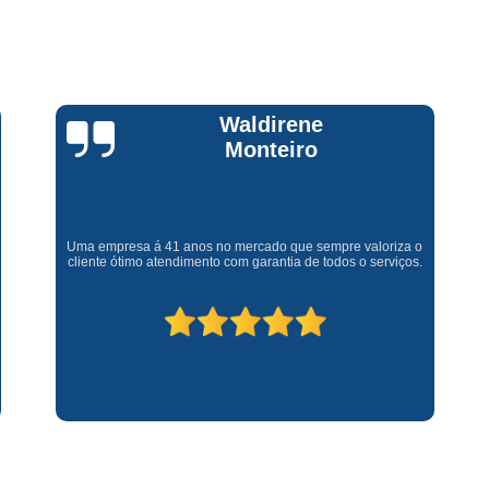
Assistencia Tecnica Fogao Cooktop
A
Brastemp Fogão Assistencia Tecnica
Assistencia Tecnica Brastemp Microon
Assistencia Tecnica
Claúdia
Andrullis
Assistencia Tecnica Forno Microondas 
Assistencia Tecnica Microondas Bra
Microondas Brastemp Assistencia Tecnica
Gostaria primeiramente de agradecer o bom atendimento
telefônico (q hj infelizmente é um problema), e a eficiência do
técnico Sr Henrique na solução do problema da minha lava e
Conserto de Maquina de Lavar
C
seca q minha família não vive mais sem. #recomendo os
serviços.
Conserto de Maquina de Lavar Ro
Conserto Maquina de Lavar
C
Conserto Maquina de Lavar Roupa
Conserto Maquina Lavar Roupa
C
Maquina de Lavar Conserto
Tec
Conserto Adega
Conserto Adega 