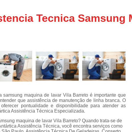
Assistencia Tecnica Ar C
s
e
Assistencia Tecnica Ar C
stencia Tecnica Samsung 
Assistencia Tecnica Ar 
s
e
Assistencia Tecnica de
s
Assistencia Tecnica de Ar
e
e
Assistencia Tecnica em
Assistencia Tecnica para Ar Condicionado 
de
Assistencia Tecnica de Geladeira Electrolu
Assistencia Tecnica Geladeira
A
de
Assistencia Tecnica Resfriar Geladeira
a samsung maquina de lavar Vila Barreto é importante que
s
entender que assistência de manutenção de linha branca. O
Electrolux Geladeira Assistencia Te
de
ferecer pontualidade e disponibilidade para atender as
rtica Assistência Técnica Especializada.
Geladeira Electrolux Assistencia Tecni
amsung maquina de lavar Vila Barreto? Quando trata-se de
de
Assistencia Tecnica de Refrigerador Electrolu
ntártica Assistência Técnica, você encontra serviços como
e
 São Paulo, Assistência Técnica De Geladeiras, Conserto
a