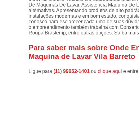
De Máquinas De Lavar, Assistencia Maquina De La
Instalações 
alternativas. Apresentando produtos de alto padrã
lava e sec
instalações modernas e em bom estado, conquistan
conosco para esclarecer cada uma de suas dúvida
Manutençõe
o empreendimento também trabalha com Consert
de fogão
Roupa Brastemp, entre outras opções. Saiba mais
Manutençõe
Para saber mais sobre Onde E
em freezer
Maquina de Lavar Vila Barreto
Ligue para
(11) 99652-1401
ou
clique aqui
e entre