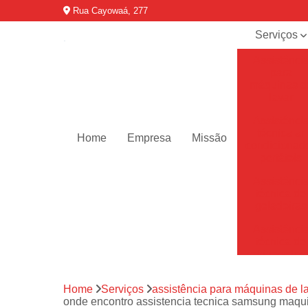
Rua Cayowaá, 277
Serviços
Assistênci
para
máquinas d
lavar
Assistênci
técnica ar
Home
Empresa
Missão
condicionad
portáteis
Assistênci
técnica de
geladeiras
Assistênci
técnica de
refrigerador
Assistênci
Home
Serviços
assistência para máquinas de l
técnica de
onde encontro assistencia tecnica samsung maquin
secadoras