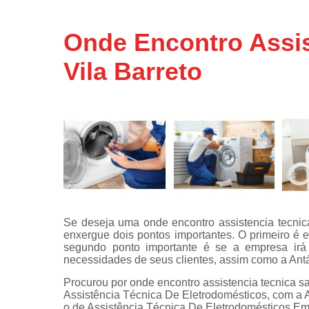
Assistência
técnicas d
Onde Encontro Assi
fogão
Vila Barreto
Assistência
técnicas d
microonda
Conserto d
máquinas d
lavar
Consertos 
adega
Consertos 
geladeiras
Se deseja uma onde encontro assistencia tecnic
expositora
enxergue dois pontos importantes. O primeiro é 
Instalação 
segundo ponto importante é se a empresa irá o
fogões
necessidades de seus clientes, assim como a Antá
Procurou por onde encontro assistencia tecnica s
Instalação 
Assistência Técnica De Eletrodomésticos, com a A
máquinas d
o de Assistência Técnica De Eletrodomésticos Em
lavar roup