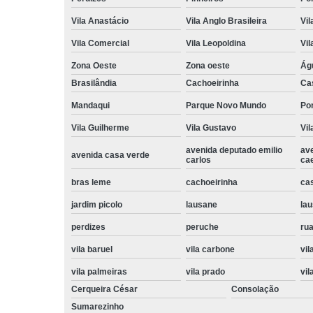
Vila Anastácio
Vila Anglo Brasileira
Vil
Vila Comercial
Vila Leopoldina
Vil
Zona Oeste
Zona oeste
Ág
Brasilândia
Cachoeirinha
Ca
Mandaqui
Parque Novo Mundo
Po
Vila Guilherme
Vila Gustavo
Vil
avenida deputado emilio
av
avenida casa verde
carlos
ca
bras leme
cachoeirinha
ca
jardim picolo
lausane
lau
perdizes
peruche
rua
vila baruel
vila carbone
vil
vila palmeiras
vila prado
vil
Cerqueira César
Consolação
Sumarezinho