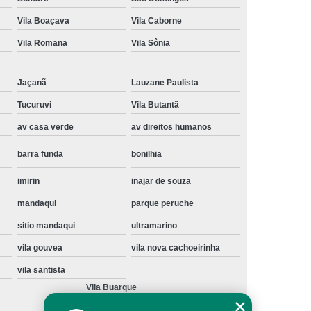
Instalação de Maquina de Lavar Samsung
Vila Boaçava
Vila Caborne
oupa
Instalação Maquina de Lavar Roupa
Vila Romana
Vila Sônia
ng
Instalação Maquina Lavar e Seca
Jaçanã
Lauzane Paulista
pa
Instalar Maquina de Lavar Samsung
Tucuruvi
Vila Butantã
Maquina de Lavar Roupa Instalação
av casa verde
av direitos humanos
 Lavar
Instalação de Lava e Seca
barra funda
bonilhia
Instalação de Maquina Lava e Seca
va e Seca Samsung
Instalação Lava Seca
imirin
inajar de souza
mandaqui
parque peruche
nstalação Maquina Lava e Seca Samsung
sitio mandaqui
ultramarino
Seca
Lava e Seca Instalação
vila gouvea
vila nova cachoeirinha
Samsung Instalação Lava e Seca
vila santista
ogão a Gas
Manutenção de Fogão Cooktop
Vila Buarque
olux
Manutenção em Fogão