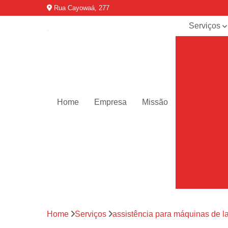
Rua Cayowaá, 277
Serviços
Assistênci
para
máquinas d
lavar
Assistênci
técnica ar
Home
Empresa
Missão
condicionad
portáteis
Assistênci
técnica de
geladeiras
Assistênci
técnica de
refrigerador
Assistênci
Home
Serviços
assistência para máquinas de l
técnica de
secadoras