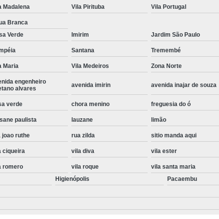
a Madalena
Vila Pirituba
Vila Portugal
Instalação de Maquina de Lavar Roupa
ua Branca
Instalação Eletrica Maquina de Lavar R
sa Verde
Imirim
Jardim São Paulo
Instalação Maquina de Lavar Samsu
mpéia
Santana
Tremembé
Instalação para Maquina de Lavar Rou
a Maria
Vila Medeiros
Zona Norte
Instalar Maquina Lavar Roupa
enida engenheiro
avenida imirin
avenida inajar de souza
etano alvares
Samsung Instalação Maquina de
sa verde
chora menino
freguesia do ó
Instalação de Lava e Seca Samsung
sane paulista
lauzane
limão
Instalação Lava e Seca
Instalação La
 joao ruthe
rua zilda
sitio manda aqui
Instalação Maquina Lava e Seca
I
a ciqueira
vila diva
vila ester
Instalação Samsung Lava e 
a romero
vila roque
vila santa maria
Lava e Seca Samsung Instalação
Higienópolis
Pacaembu
Manutenção de Fogão
Manutenção de F
Manutenção de Fogão Electr