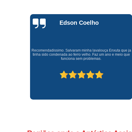
Waldirene
Monteiro
a que ja
Uma empresa á 41 anos no mercado que sempre valoriza o
meio que
cliente ótimo atendimento com garantia de todos o serviços.