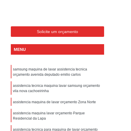
ondicionado Portatil Consul
ondicionado Portatil Philco
Condicionado Tipo Portatil
Solicite um orçamento
 Ar Condicionado Portatil
 Condicionado Portatil Philco
MENU
 Ar Condicionado Portatil
Portatil
Assistencia Tecnica de Geladeira
samsung maquina de lavar assistencia tecnica
x
Assistencia Tecnica Electrolux Geladeira
orçamento avenida deputado emilio carlos
ssistencia Tecnica Geladeira Electrolux
assistencia tecnica maquina lavar samsung orçamento
vila nova cachoeirinha
Electrolux Assistencia Tecnica Geladeira
assistencia maquina de lavar orçamento Zona Norte
cnica
Geladeira Assistencia Tecnica
ca
Assistencia Tecnica de Refrigerador
assistencia maquina lavar orçamento Parque
Residencial da Lapa
x
Assistencia Tecnica Electrolux Refrigerador
assistencia tecnica para maquina de lavar orçamento