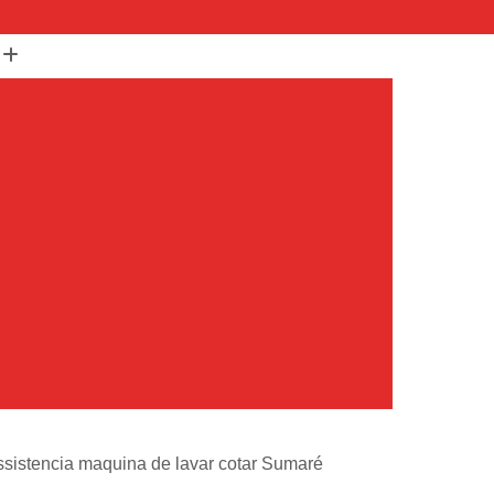
(11) 99652-1401
(11) 3673-1948
r
Assistencia Maquina Lavar
r
Assistencia Tecnica Maquina de Lavar
Maquina de Lavar Samsung
g
Assistencia Tecnica para Maquina de Lavar
Samsung Maquina de Lavar
avar e Secar
Maquina de Lavar Assistencia
Tecnica Maquina de Lavar
avar Assistencia Tecnica
atil Assistencia Tecnica
ondicionado Philco Portatil
ssistencia maquina de lavar cotar Sumaré
Ar Condicionado Portatil