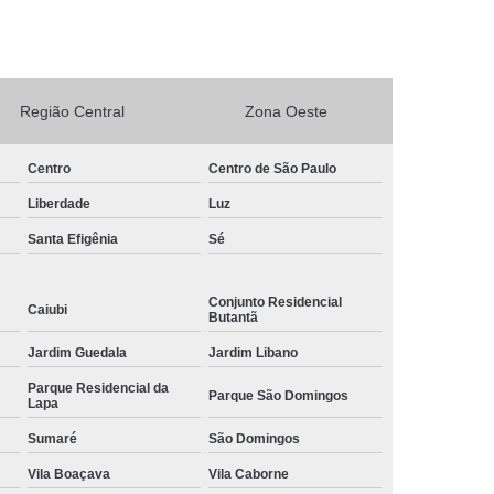
rto Adega Vinho
Conserto de Adega
Conserto de Adega Climatizada
de Adega Quebrada
Conserto Placa Adega
Região Central
Zona Oeste
xpositora
Conserto de Geladeira Expositora
Centro
Centro de São Paulo
as
Conserto de Geladeira Expositora Vertical
Liberdade
Luz
a de Geladeira Expositora
Santa Efigênia
Sé
sitora
Conserto em Geladeira Expositora
Conserto para Geladeira Expositora
Conjunto Residencial
Caiubi
Butantã
de Bar
Brastemp Instalação de Fogão
Jardim Guedala
Jardim Libano
ão de Fogão
Instalação de Fogão a Gas
Parque Residencial da
Parque São Domingos
Lapa
Instalação de Fogão Cooktop
Sumaré
São Domingos
ão de Fogão Gás Encanado
Instalação Fogão
Vila Boaçava
Vila Caborne
Fogão Cooktop
Instalação Fogão de Embutir