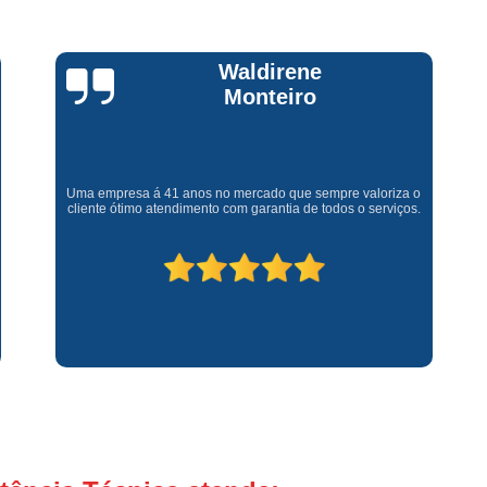
Assistencia Tecnica Fogao Cooktop
A
Brastemp Fogão Assistencia Tecnica
Claúdia
Assistencia Tecnica Brastemp Microon
Andrullis
Assistencia Tecnica
Assistencia Tecnica Forno Microondas 
Gostaria primeiramente de agradecer o bom atendimento
Assistencia Tecnica Microondas Bra
telefônico (q hj infelizmente é um problema), e a eficiência do
técnico Sr Henrique na solução do problema da minha lava e
seca q minha família não vive mais sem. #recomendo os
Microondas Brastemp Assistencia Tecnica
serviços.
Conserto de Maquina de Lavar
C
Conserto de Maquina de Lavar Ro
Conserto Maquina de Lavar
C
Conserto Maquina de Lavar Roupa
Conserto Maquina Lavar Roupa
C
Maquina de Lavar Conserto
Tec
Conserto Adega
Conserto Adega 