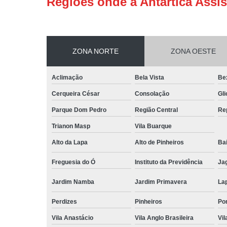
Regiões onde a Antártica Assis
ZONA NORTE
ZONA OESTE
Aclimação
Bela Vista
Be
Cerqueira César
Consolação
Gli
Parque Dom Pedro
Região Central
Re
Trianon Masp
Vila Buarque
Alto da Lapa
Alto de Pinheiros
Bai
Freguesia do Ó
Instituto da Previdência
Ja
Jardim Namba
Jardim Primavera
La
Perdizes
Pinheiros
Po
Vila Anastácio
Vila Anglo Brasileira
Vil