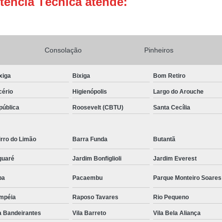
tência Técnica atende:
Conserto Adega de Vinho
Conse
Conserto de Adega Brastemp
Conserto de Adega de Vinho
Conserto 
Consolação
Pinheiros
Assistencia Tecnica e Conserto Geladeira E
xiga
Bixiga
Bom Retiro
Conserto de Geladeira Expositora de Bebid
cério
Higienópolis
Largo do Arouche
Conserto e Assistenci
pública
Roosevelt (CBTU)
Santa Cecília
Conserto e Manutenção de Geladeira Expo
Conserto Geladeira Expositora
rro do Limão
Barra Funda
Butantã
Conserto para Geladeira Expositora 
guaré
Jardim Bonfiglioli
Jardim Everest
Brastemp Instalação Fogão
Instalaç
pa
Pacaembu
Parque Monteiro Soares
Instalação de Fogão Brastemp
mpéia
Raposo Tavares
Rio Pequeno
Instalação de Fogão de Embutir
Instalaç
a Bandeirantes
Vila Barreto
Vila Bela Aliança
Instalação Fogão Brastemp
Instalação 