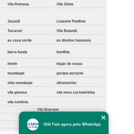
Vila Romana
Vila Sônia
Instalação de Maquina de Lavar Samsung
oupa
Instalação Maquina de Lavar Roupa
Jaçanã
Lauzane Paulista
ng
Instalação Maquina Lavar e Seca
Tucuruvi
Vila Butantã
pa
Instalar Maquina de Lavar Samsung
av casa verde
av direitos humanos
Maquina de Lavar Roupa Instalação
barra funda
bonilhia
 Lavar
Instalação de Lava e Seca
imirin
inajar de souza
Instalação de Maquina Lava e Seca
mandaqui
parque peruche
va e Seca Samsung
Instalação Lava Seca
sitio mandaqui
ultramarino
nstalação Maquina Lava e Seca Samsung
vila gouvea
vila nova cachoeirinha
Seca
Lava e Seca Instalação
vila santista
Samsung Instalação Lava e Seca
Vila Buarque
ogão a Gas
Manutenção de Fogão Cooktop
Olá! Fale agora pelo WhatsApp
olux
Manutenção em Fogão