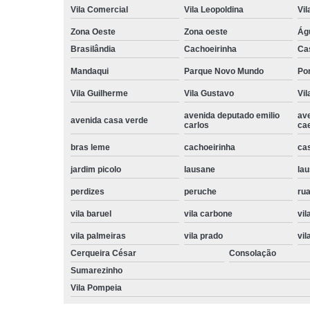
Vila Comercial
Vila Leopoldina
Vil
Zona Oeste
Zona oeste
Ág
Brasilândia
Cachoeirinha
Ca
Mandaqui
Parque Novo Mundo
Po
Vila Guilherme
Vila Gustavo
Vil
avenida deputado emilio
av
avenida casa verde
carlos
ca
bras leme
cachoeirinha
ca
jardim picolo
lausane
lau
perdizes
peruche
rua
vila baruel
vila carbone
vil
vila palmeiras
vila prado
vil
Cerqueira César
Consolação
Sumarezinho
Vila Pompeia