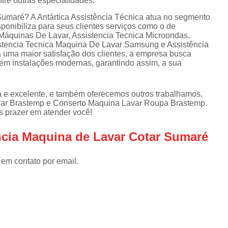
ntre outras especialidades.
Assistencia Tecnica Refrigerador
As
de
Sumaré? A Antártica Assistência Técnica atua no segmento
Assistencia Tecnica R
a
ponibiliza para seus clientes serviços como o de
Máquinas De Lavar, Assistencia Tecnica Microondas,
Assistencia Tecnica Refrigerador Electrolux
s
istencia Tecnica Maquina De Lavar Samsung e Assistência
uma maior satisfação dos clientes, a empresa busca
Refrigerador Assistencia Tecnica
R
e em instalações modernas, garantindo assim, a sua
s
Assistencia Tecnica Lavadora Secadora Sa
Assistencia Tecnica Maquina Secadora d
 e excelente, e também oferecemos outros trabalhamos,
var Brastemp e Conserto Maquina Lavar Roupa Brastemp.
Assistencia Tecnica Sa
 prazer em atender você!
Assistencia Tecnica Samsung Seca
ncia Maquina de Lavar Cotar Sumaré
Assistencia Tecnica Secadora a Gas
Assistencia Tecnica Secadora Enxuta
 em contato por email.
Assistancia Tecnica para Fogão Co
Assistencia Tecnica de Fogão Br
Assistencia Tecnica Fogao a Gas