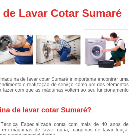
Assistencia Tecnica Ar C
s
 de Lavar Cotar Sumaré
e
Assistencia Tecnica Ar C
Assistencia Tecnica Ar 
s
e
Assistencia Tecnica de
s
Assistencia Tecnica de Ar
e
e
Assistencia Tecnica em
Assistencia Tecnica para Ar Condicionado 
de
Assistencia Tecnica de Geladeira Electrolu
 maquina de lavar cotar Sumaré é importante encontrar uma
tendimento e realização do serviço como um dos elementos
Assistencia Tecnica Geladeira
A
de
por fazer com que as máquinas voltem ao seu funcionamento
Assistencia Tecnica Resfriar Geladeira
s
Electrolux Geladeira Assistencia Te
de
na de lavar cotar Sumaré?
Geladeira Electrolux Assistencia Tecni
de
a Técnica Especializada conta com mais de 40 anos de
Assistencia Tecnica de Refrigerador Electrolu
e
o em máquinas de lavar roupa, máquinas de lavar louça,
a