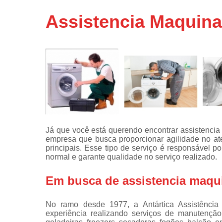
Assistência
Assistencia Maquina
técnicas d
fogão
Assistência
técnicas d
microonda
Conserto d
máquinas d
lavar
Consertos 
adega
Já que você está querendo encontrar assistencia
empresa que busca proporcionar agilidade no a
Consertos 
principais. Esse tipo de serviço é responsável 
geladeiras
normal e garante qualidade no serviço realizado.
expositora
Instalação 
Em busca de assistencia maqui
fogões
Instalação 
No ramo desde 1977, a Antártica Assistênci
máquinas d
experiência realizando serviços de manutençã
lavar roup