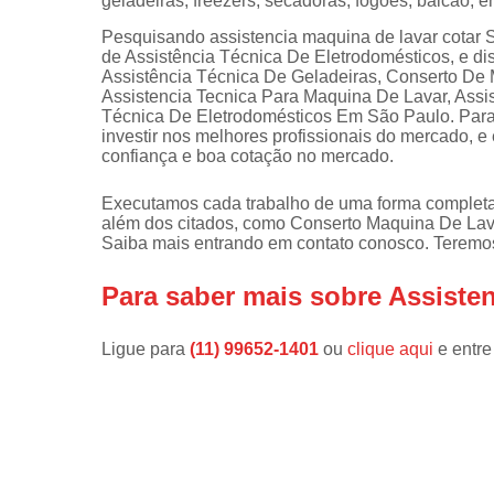
geladeiras, freezers, secadoras, fogões, balcão, e
Instalações 
Pesquisando assistencia maquina de lavar cotar 
lava e sec
de Assistência Técnica De Eletrodomésticos, e dis
Assistência Técnica De Geladeiras, Conserto De 
Manutençõe
Assistencia Tecnica Para Maquina De Lavar, Ass
de fogão
Técnica De Eletrodomésticos Em São Paulo. Para 
investir nos melhores profissionais do mercado, 
Manutençõe
confiança e boa cotação no mercado.
em freezer
Executamos cada trabalho de uma forma completa
além dos citados, como Conserto Maquina De La
Saiba mais entrando em contato conosco. Teremos
Para saber mais sobre Assiste
Ligue para
(11) 99652-1401
ou
clique aqui
e entre