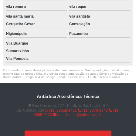
vila romero
vila roque
vila santa maria
vila santista
Cerqueira César
Consolação
Higienópolis
Pacaembu
Vila Buarque
Sumarezinho
Vila Pompeia
O conteúdo do texto desta página é de direito reservado. Sua reprodução, parcial ou total,
mesmo citando nossos links, é proibida sem a autorização do autor. Crime de violação de
direito autoral – artigo 184 do Código Penal –
Lei 9610/98 - Lei de direitos autorais
.
Antártica Assistência Técnica
Rua Cayowaá, 277 - Perdizes São Paulo - SP
CEP: 05018-000
(11) 99652-1401
(11) 3673-1948
(11)
3865-6073
antarticatec@yahoo.com.br