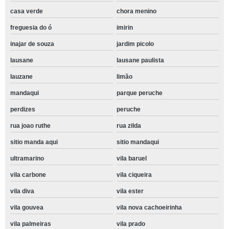
casa verde
chora menino
freguesia do ó
imirin
inajar de souza
jardim picolo
lausane
lausane paulista
lauzane
limão
mandaqui
parque peruche
perdizes
peruche
rua joao ruthe
rua zilda
sitio manda aqui
sitio mandaqui
ultramarino
vila baruel
vila carbone
vila ciqueira
vila diva
vila ester
vila gouvea
vila nova cachoeirinha
vila palmeiras
vila prado