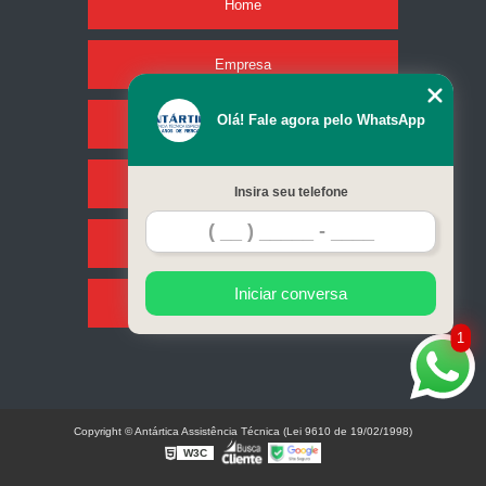
Home
Empresa
Olá! Fale agora pelo WhatsApp
Missão
Serviços
Insira seu telefone
Contato
Iniciar conversa
Mapa do site
1
Copyright © Antártica Assistência Técnica (Lei 9610 de 19/02/1998)
W3C