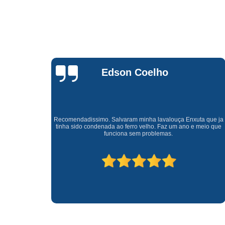
Waldirene
Monteiro
a que ja
Uma empresa á 41 anos no mercado que sempre valoriza o
meio que
cliente ótimo atendimento com garantia de todos o serviços.