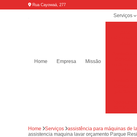
Rua Cayowaá, 277
Serviços
Assistênci
para
máquinas d
lavar
Assistênci
técnica ar
Home
Empresa
Missão
condicionad
portáteis
Assistênci
técnica de
geladeiras
Assistênci
técnica de
refrigerador
Assistênci
Home
Serviços
assistência para máquinas de l
técnica de
assistencia maquina lavar orçamento Parque Res
secadoras