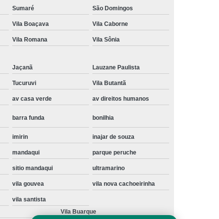
Sumaré
São Domingos
Instalação de Maquina de Lavar Samsung
Vila Boaçava
Vila Caborne
oupa
Instalação Maquina de Lavar Roupa
Vila Romana
Vila Sônia
ng
Instalação Maquina Lavar e Seca
pa
Instalar Maquina de Lavar Samsung
Jaçanã
Lauzane Paulista
Maquina de Lavar Roupa Instalação
Tucuruvi
Vila Butantã
 Lavar
Instalação de Lava e Seca
av casa verde
av direitos humanos
Instalação de Maquina Lava e Seca
barra funda
bonilhia
va e Seca Samsung
Instalação Lava Seca
imirin
inajar de souza
nstalação Maquina Lava e Seca Samsung
mandaqui
parque peruche
Seca
Lava e Seca Instalação
sitio mandaqui
ultramarino
Samsung Instalação Lava e Seca
vila gouvea
vila nova cachoeirinha
ogão a Gas
Manutenção de Fogão Cooktop
vila santista
olux
Manutenção em Fogão
Vila Buarque