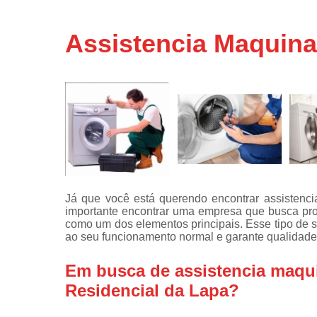
Assistência
técnicas d
Assistencia Maquina
fogão
Assistência
técnicas d
microonda
Conserto d
máquinas d
lavar
Consertos 
adega
Já que você está querendo encontrar assistenc
Consertos 
importante encontrar uma empresa que busca prop
geladeiras
como um dos elementos principais. Esse tipo de 
expositora
ao seu funcionamento normal e garante qualidade 
Instalação 
fogões
Em busca de assistencia maqu
Residencial da Lapa?
Instalação 
máquinas d
lavar roup