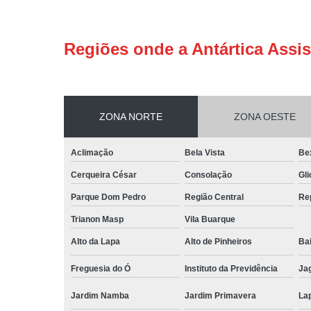
Regiões onde a Antártica Assis
ZONA NORTE
ZONA OESTE
Aclimação
Bela Vista
Be
Cerqueira César
Consolação
Gli
Parque Dom Pedro
Região Central
Re
Trianon Masp
Vila Buarque
Alto da Lapa
Alto de Pinheiros
Bai
Freguesia do Ó
Instituto da Previdência
Ja
Jardim Namba
Jardim Primavera
La