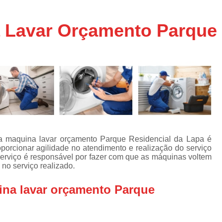
Assistencia Tecnica Ar C
s
e
Assistencia Tecnica Ar C
 Lavar Orçamento Parque 
Assistencia Tecnica Ar 
s
e
Assistencia Tecnica de
s
Assistencia Tecnica de Ar
e
e
Assistencia Tecnica em
Assistencia Tecnica para Ar Condicionado 
de
Assistencia Tecnica de Geladeira Electrolu
ia maquina lavar orçamento Parque Residencial da Lapa é
Assistencia Tecnica Geladeira
A
de
orcionar agilidade no atendimento e realização do serviço
serviço é responsável por fazer com que as máquinas voltem
Assistencia Tecnica Resfriar Geladeira
s
no serviço realizado.
Electrolux Geladeira Assistencia Te
de
ina lavar orçamento Parque
Geladeira Electrolux Assistencia Tecni
de
Assistencia Tecnica de Refrigerador Electrolu
e
a