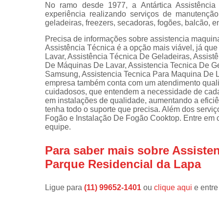
No ramo desde 1977, a Antártica Assistênci
experiência realizando serviços de manutençã
Instalações 
geladeiras, freezers, secadoras, fogões, balcão, e
lava e sec
Precisa de informações sobre assistencia maquin
Manutençõe
Assistência Técnica é a opção mais viável, já qu
de fogão
Lavar, Assistência Técnica De Geladeiras, Assis
De Máquinas De Lavar, Assistencia Tecnica De Ge
Manutençõe
Samsung, Assistencia Tecnica Para Maquina De La
em freezer
empresa também conta com um atendimento qualifi
cuidadosos, que entendem a necessidade de cada 
em instalações de qualidade, aumentando a eficiê
tenha todo o suporte que precisa. Além dos servi
Fogão e Instalação De Fogão Cooktop. Entre em c
equipe.
Para saber mais sobre Assist
Parque Residencial da Lapa
Ligue para
(11) 99652-1401
ou
clique aqui
e entre