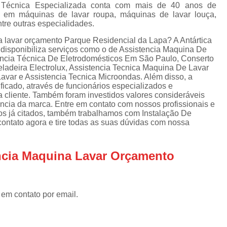
Assistencia Tecnica Refrigerador
As
a Técnica Especializada conta com mais de 40 anos de
o em máquinas de lavar roupa, máquinas de lavar louça,
de
Assistencia Tecnica R
ntre outras especialidades.
a
Assistencia Tecnica Refrigerador Electrolux
a lavar orçamento Parque Residencial da Lapa? A Antártica
s
e disponibiliza serviços como o de Assistencia Maquina De
Refrigerador Assistencia Tecnica
R
tência Técnica De Eletrodomésticos Em São Paulo, Conserto
ladeira Electrolux, Assistencia Tecnica Maquina De Lavar
s
Assistencia Tecnica Lavadora Secadora Sa
var e Assistencia Tecnica Microondas. Além disso, a
cado, através de funcionários especializados e
Assistencia Tecnica Maquina Secadora d
cliente. Também foram investidos valores consideráveis
ncia da marca. Entre em contato com nossos profissionais e
Assistencia Tecnica Sa
ços já citados, também trabalhamos com Instalação De
ontato agora e tire todas as suas dúvidas com nossa
Assistencia Tecnica Samsung Seca
Assistencia Tecnica Secadora a Gas
encia Maquina Lavar Orçamento
Assistencia Tecnica Secadora Enxuta
Assistancia Tecnica para Fogão Co
Assistencia Tecnica de Fogão Br
 em contato por email.
Assistencia Tecnica Fogao a Gas