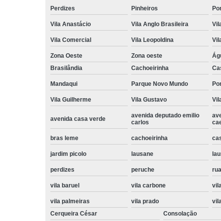
Perdizes
Pinheiros
Po
Vila Anastácio
Vila Anglo Brasileira
Vil
Vila Comercial
Vila Leopoldina
Vil
Zona Oeste
Zona oeste
Ág
Brasilândia
Cachoeirinha
Ca
Mandaqui
Parque Novo Mundo
Po
Vila Guilherme
Vila Gustavo
Vil
avenida deputado emilio
av
avenida casa verde
carlos
ca
bras leme
cachoeirinha
ca
jardim picolo
lausane
lau
perdizes
peruche
rua
vila baruel
vila carbone
vil
vila palmeiras
vila prado
vil
Cerqueira César
Consolação