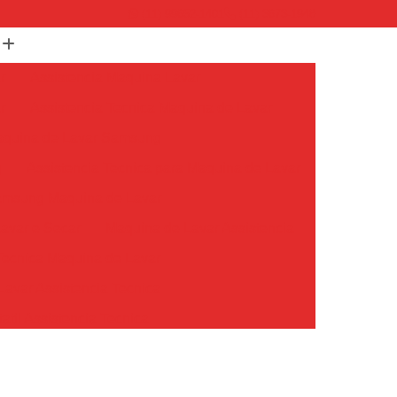
(11) 99652-1401
(11) 3673-1948
r
Assistencia Maquina Lavar
r
Assistencia Tecnica Maquina de Lavar
Maquina de Lavar Samsung
g
Assistencia Tecnica para Maquina de Lavar
Samsung Maquina de Lavar
avar e Secar
Maquina de Lavar Assistencia
Tecnica Maquina de Lavar
avar Assistencia Tecnica
atil Assistencia Tecnica
ondicionado Philco Portatil
Ar Condicionado Portatil