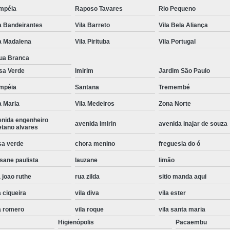
mpéia
Raposo Tavares
Rio Pequeno
Instalação de Maquina de Lavar Roupa
a Bandeirantes
Vila Barreto
Vila Bela Aliança
Instalação Eletrica Maquina de Lavar R
a Madalena
Vila Pirituba
Vila Portugal
Instalação Maquina de Lavar Samsu
ua Branca
Instalação para Maquina de Lavar Rou
sa Verde
Imirim
Jardim São Paulo
Instalar Maquina Lavar Roupa
mpéia
Santana
Tremembé
Samsung Instalação Maquina de
a Maria
Vila Medeiros
Zona Norte
Instalação de Lava e Seca Samsung
enida engenheiro
avenida imirin
avenida inajar de souza
etano alvares
Instalação Lava e Seca
Instalação La
sa verde
chora menino
freguesia do ó
Instalação Maquina Lava e Seca
I
sane paulista
lauzane
limão
Instalação Samsung Lava e 
 joao ruthe
rua zilda
sitio manda aqui
Lava e Seca Samsung Instalação
a ciqueira
vila diva
vila ester
Manutenção de Fogão
Manutenção de F
a romero
vila roque
vila santa maria
Manutenção de Fogão Electr
Higienópolis
Pacaembu