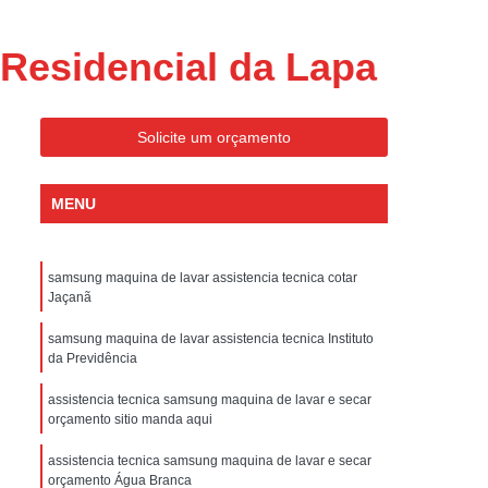
ondicionado Portatil Consul
ondicionado Portatil Philco
Residencial da Lapa
Condicionado Tipo Portatil
 Ar Condicionado Portatil
Solicite um orçamento
 Condicionado Portatil Philco
 Ar Condicionado Portatil
MENU
Portatil
Assistencia Tecnica de Geladeira
x
Assistencia Tecnica Electrolux Geladeira
samsung maquina de lavar assistencia tecnica cotar
Jaçanã
ssistencia Tecnica Geladeira Electrolux
samsung maquina de lavar assistencia tecnica Instituto
Electrolux Assistencia Tecnica Geladeira
da Previdência
cnica
Geladeira Assistencia Tecnica
assistencia tecnica samsung maquina de lavar e secar
orçamento sitio manda aqui
ca
Assistencia Tecnica de Refrigerador
x
Assistencia Tecnica Electrolux Refrigerador
assistencia tecnica samsung maquina de lavar e secar
orçamento Água Branca