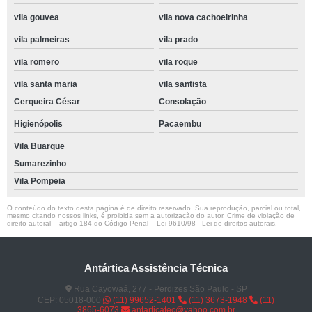
vila gouvea
vila nova cachoeirinha
vila palmeiras
vila prado
vila romero
vila roque
vila santa maria
vila santista
Cerqueira César
Consolação
Higienópolis
Pacaembu
Vila Buarque
Sumarezinho
Vila Pompeia
O conteúdo do texto desta página é de direito reservado. Sua reprodução, parcial ou total,
mesmo citando nossos links, é proibida sem a autorização do autor. Crime de violação de
direito autoral – artigo 184 do Código Penal –
Lei 9610/98 - Lei de direitos autorais
.
Antártica Assistência Técnica
Rua Cayowaá, 277 - Perdizes São Paulo - SP
CEP: 05018-000
(11) 99652-1401
(11) 3673-1948
(11)
3865-6073
antarticatec@yahoo.com.br