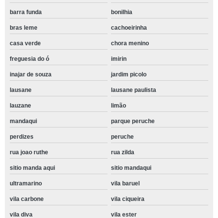
barra funda
bonilhia
bras leme
cachoeirinha
casa verde
chora menino
freguesia do ó
imirin
inajar de souza
jardim picolo
lausane
lausane paulista
lauzane
limão
mandaqui
parque peruche
perdizes
peruche
rua joao ruthe
rua zilda
sitio manda aqui
sitio mandaqui
ultramarino
vila baruel
vila carbone
vila ciqueira
vila diva
vila ester