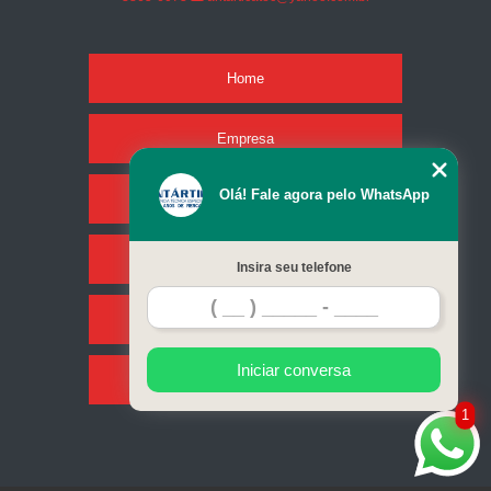
Home
Empresa
Olá! Fale agora pelo WhatsApp
Missão
Serviços
Insira seu telefone
Contato
Iniciar conversa
Mapa do site
1