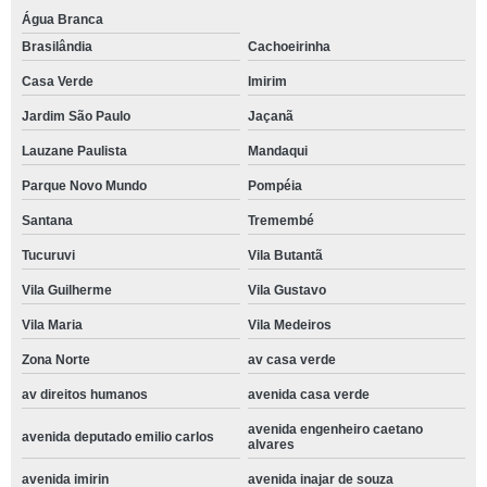
Água Branca
Brasilândia
Cachoeirinha
Casa Verde
Imirim
Jardim São Paulo
Jaçanã
Lauzane Paulista
Mandaqui
Parque Novo Mundo
Pompéia
Santana
Tremembé
Tucuruvi
Vila Butantã
Vila Guilherme
Vila Gustavo
Vila Maria
Vila Medeiros
Zona Norte
av casa verde
av direitos humanos
avenida casa verde
avenida engenheiro caetano
avenida deputado emilio carlos
alvares
avenida imirin
avenida inajar de souza