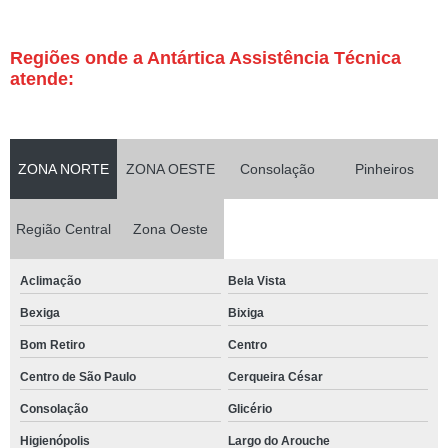
Regiões onde a Antártica Assistência Técnica
atende:
ZONA NORTE
ZONA OESTE
Consolação
Pinheiros
Região Central
Zona Oeste
Aclimação
Bela Vista
Bexiga
Bixiga
Bom Retiro
Centro
Centro de São Paulo
Cerqueira César
Consolação
Glicério
Higienópolis
Largo do Arouche