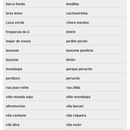
barra funda
bonilhia
bras leme
cachoeirinha
casa verde
chora menino
freguesia do ó
imirin
inajar de souza
jardim picolo
lausane
lausane paulista
lauzane
limão
mandaqui
parque peruche
perdizes
peruche
rua joao ruthe
rua zilda
sitio manda aqui
sitio mandaqui
ultramarino
vila baruel
vila carbone
vila ciqueira
vila diva
vila ester