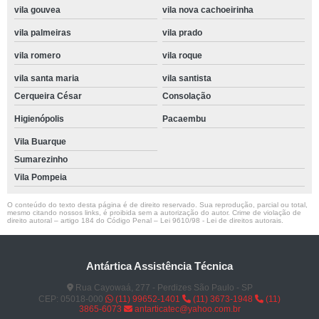
vila gouvea
vila nova cachoeirinha
vila palmeiras
vila prado
vila romero
vila roque
vila santa maria
vila santista
Cerqueira César
Consolação
Higienópolis
Pacaembu
Vila Buarque
Sumarezinho
Vila Pompeia
O conteúdo do texto desta página é de direito reservado. Sua reprodução, parcial ou total,
mesmo citando nossos links, é proibida sem a autorização do autor. Crime de violação de
direito autoral – artigo 184 do Código Penal –
Lei 9610/98 - Lei de direitos autorais
.
Antártica Assistência Técnica
Rua Cayowaá, 277 - Perdizes São Paulo - SP
CEP: 05018-000
(11) 99652-1401
(11) 3673-1948
(11)
3865-6073
antarticatec@yahoo.com.br