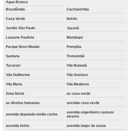
Água Branca
Brasilândia
Cachoeirinha
Casa Verde
Imirim
Jardim São Paulo
Jaçanã
Lauzane Paulista
Mandaqui
Parque Novo Mundo
Pompéia
Santana
Tremembé
Tucuruvi
Vila Butantã
Vila Guilherme
Vila Gustavo
Vila Maria
Vila Medeiros
Zona Norte
av casa verde
av direitos humanos
avenida casa verde
avenida engenheiro caetano
avenida deputado emilio carlos
alvares
avenida imirin
avenida inajar de souza