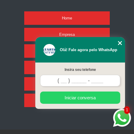
Home
Empresa
Olá! Fale agora pelo WhatsApp
Missão
Serviços
Insira seu telefone
Contato
Iniciar conversa
Mapa do site
1