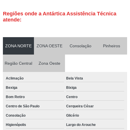
Regiões onde a Antártica Assistência Técnica
atende:
ZONA NORTE
ZONA OESTE
Consolação
Pinheiros
Região Central
Zona Oeste
Aclimação
Bela Vista
Bexiga
Bixiga
Bom Retiro
Centro
Centro de São Paulo
Cerqueira César
Consolação
Glicério
Higienópolis
Largo do Arouche