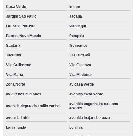
Casa Verde
Imirim
Jardim São Paulo
Jaçanã
Lauzane Paulista
Mandaqui
Parque Novo Mundo
Pompéia
Santana
Tremembé
Tucuruvi
Vila Butantã
Vila Guilherme
Vila Gustavo
Vila Maria
Vila Medeiros
Zona Norte
av casa verde
av direitos humanos
avenida casa verde
avenida engenheiro caetano
avenida deputado emilio carlos
alvares
avenida imirin
avenida inajar de souza
barra funda
bonilhia