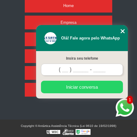
Home
Empresa
Olá! Fale agora pelo WhatsApp
Missão
Serviços
Insira seu telefone
Contato
Iniciar conversa
Mapa do site
1
Copyright © Antártica Assistência Técnica (Lei 9610 de 19/02/1998)
W3C