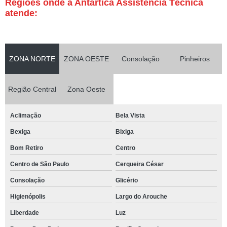
Regiões onde a Antártica Assistência Técnica
atende:
ZONA NORTE
ZONA OESTE
Consolação
Pinheiros
Região Central
Zona Oeste
Aclimação
Bela Vista
Bexiga
Bixiga
Bom Retiro
Centro
Centro de São Paulo
Cerqueira César
Consolação
Glicério
Higienópolis
Largo do Arouche
Liberdade
Luz