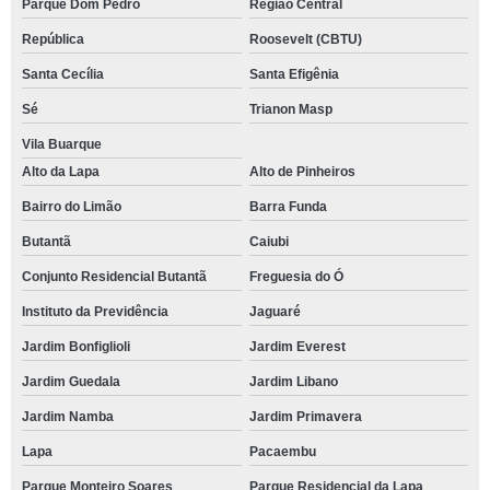
Parque Dom Pedro
Região Central
República
Roosevelt (CBTU)
Santa Cecília
Santa Efigênia
Sé
Trianon Masp
Vila Buarque
Alto da Lapa
Alto de Pinheiros
Bairro do Limão
Barra Funda
Butantã
Caiubi
Conjunto Residencial Butantã
Freguesia do Ó
Instituto da Previdência
Jaguaré
Jardim Bonfiglioli
Jardim Everest
Jardim Guedala
Jardim Libano
Jardim Namba
Jardim Primavera
Lapa
Pacaembu
Parque Monteiro Soares
Parque Residencial da Lapa