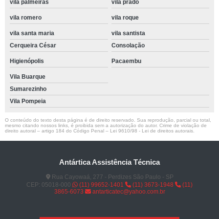
vila palmeiras
vila prado
vila romero
vila roque
vila santa maria
vila santista
Cerqueira César
Consolação
Higienópolis
Pacaembu
Vila Buarque
Sumarezinho
Vila Pompeia
O conteúdo do texto desta página é de direito reservado. Sua reprodução, parcial ou total,
mesmo citando nossos links, é proibida sem a autorização do autor. Crime de violação de
direito autoral – artigo 184 do Código Penal –
Lei 9610/98 - Lei de direitos autorais
.
Antártica Assistência Técnica
Rua Cayowaá, 277 - Perdizes São Paulo - SP
CEP: 05018-000
(11) 99652-1401
(11) 3673-1948
(11)
3865-6073
antarticatec@yahoo.com.br