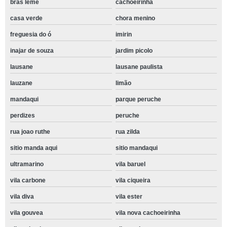
bras leme
cachoeirinha
casa verde
chora menino
freguesia do ó
imirin
inajar de souza
jardim picolo
lausane
lausane paulista
lauzane
limão
mandaqui
parque peruche
perdizes
peruche
rua joao ruthe
rua zilda
sitio manda aqui
sitio mandaqui
ultramarino
vila baruel
vila carbone
vila ciqueira
vila diva
vila ester
vila gouvea
vila nova cachoeirinha