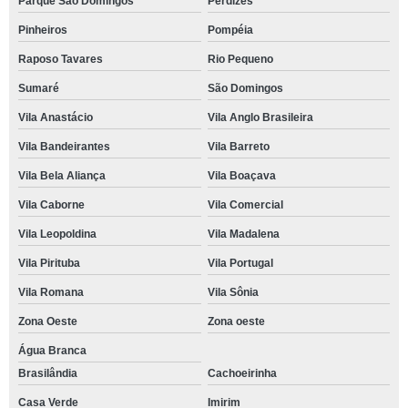
Parque São Domingos
Perdizes
Pinheiros
Pompéia
Raposo Tavares
Rio Pequeno
Sumaré
São Domingos
Vila Anastácio
Vila Anglo Brasileira
Vila Bandeirantes
Vila Barreto
Vila Bela Aliança
Vila Boaçava
Vila Caborne
Vila Comercial
Vila Leopoldina
Vila Madalena
Vila Pirituba
Vila Portugal
Vila Romana
Vila Sônia
Zona Oeste
Zona oeste
Água Branca
Brasilândia
Cachoeirinha
Casa Verde
Imirim