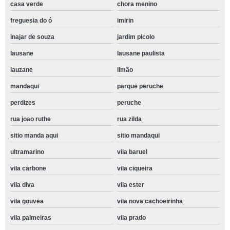
casa verde
chora menino
freguesia do ó
imirin
inajar de souza
jardim picolo
lausane
lausane paulista
lauzane
limão
mandaqui
parque peruche
perdizes
peruche
rua joao ruthe
rua zilda
sitio manda aqui
sitio mandaqui
ultramarino
vila baruel
vila carbone
vila ciqueira
vila diva
vila ester
vila gouvea
vila nova cachoeirinha
vila palmeiras
vila prado