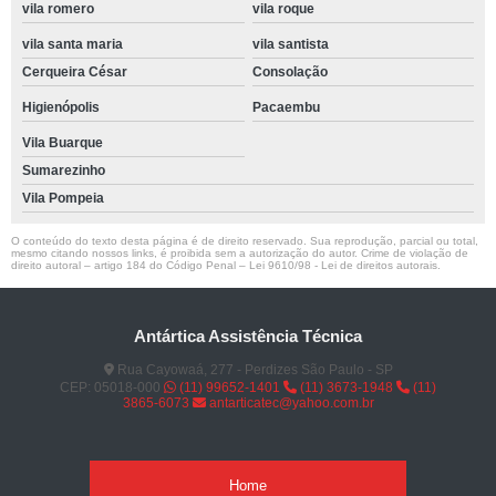
vila romero
vila roque
vila santa maria
vila santista
Cerqueira César
Consolação
Higienópolis
Pacaembu
Vila Buarque
Sumarezinho
Vila Pompeia
O conteúdo do texto desta página é de direito reservado. Sua reprodução, parcial ou total,
mesmo citando nossos links, é proibida sem a autorização do autor. Crime de violação de
direito autoral – artigo 184 do Código Penal –
Lei 9610/98 - Lei de direitos autorais
.
Antártica Assistência Técnica
Rua Cayowaá, 277 - Perdizes São Paulo - SP
CEP: 05018-000
(11) 99652-1401
(11) 3673-1948
(11)
3865-6073
antarticatec@yahoo.com.br
Home