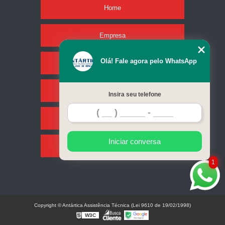
Home
Empresa
Olá! Fale agora pelo WhatsApp
Missão
Serviços
Insira seu telefone
Contato
Iniciar conversa
Mapa do site
1
Copyright © Antártica Assistência Técnica (Lei 9610 de 19/02/1998)
W3C