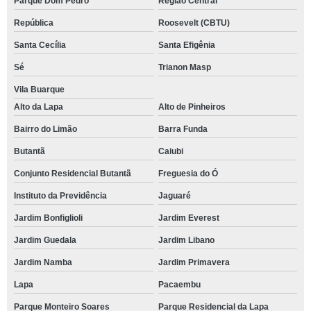
Parque Dom Pedro
Região Central
República
Roosevelt (CBTU)
Santa Cecília
Santa Efigênia
Sé
Trianon Masp
Vila Buarque
Alto da Lapa
Alto de Pinheiros
Bairro do Limão
Barra Funda
Butantã
Caiubi
Conjunto Residencial Butantã
Freguesia do Ó
Instituto da Previdência
Jaguaré
Jardim Bonfiglioli
Jardim Everest
Jardim Guedala
Jardim Libano
Jardim Namba
Jardim Primavera
Lapa
Pacaembu
Parque Monteiro Soares
Parque Residencial da Lapa