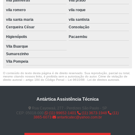
vila palmeiras
vila prado
vila romero
vila roque
vila santa maria
vila santista
Cerqueira César
Consolação
Higienópolis
Pacaembu
Vila Buarque
Sumarezinho
Vila Pompeia
O conteúdo do texto desta página é de direito reservado. Sua reprodução, parcial ou total,
mesmo citando nossos links, é proibida sem a autorização do autor. Crime de violação de
direito autoral – artigo 184 do Código Penal –
Lei 9610/98 - Lei de direitos autorais
.
Antártica Assistência Técnica
Rua Cayowaá, 277 - Perdizes São Paulo - SP
CEP: 05018-000
(11) 99652-1401
(11) 3673-1948
(11)
3865-6073
antarticatec@yahoo.com.br