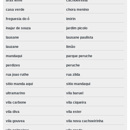
bras leme
cachoeirinha
casa verde
chora menino
freguesia do ó
imirin
inajar de souza
jardim picolo
lausane
lausane paulista
lauzane
limão
mandaqui
parque peruche
perdizes
peruche
rua joao ruthe
rua zilda
sitio manda aqui
sitio mandaqui
ultramarino
vila baruel
vila carbone
vila ciqueira
vila diva
vila ester
vila gouvea
vila nova cachoeirinha