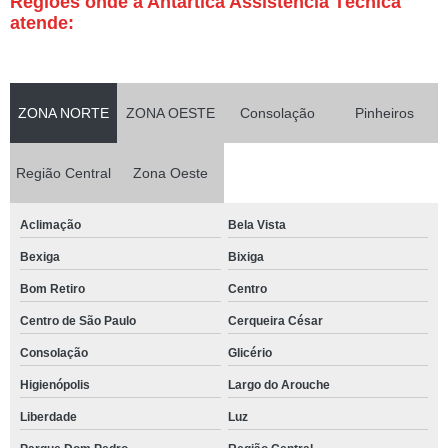
Regiões onde a Antártica Assistência Técnica
atende:
ZONA NORTE
ZONA OESTE
Consolação
Pinheiros
Região Central
Zona Oeste
Aclimação
Bela Vista
Bexiga
Bixiga
Bom Retiro
Centro
Centro de São Paulo
Cerqueira César
Consolação
Glicério
Higienópolis
Largo do Arouche
Liberdade
Luz