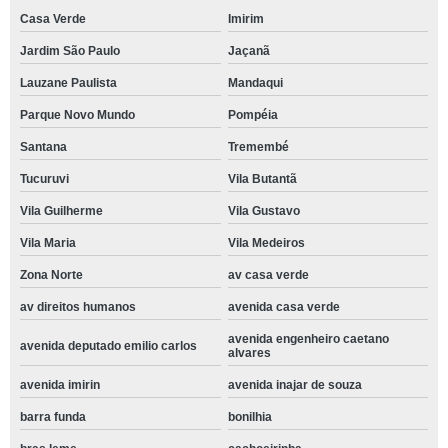
Casa Verde
Imirim
Jardim São Paulo
Jaçanã
Lauzane Paulista
Mandaqui
Parque Novo Mundo
Pompéia
Santana
Tremembé
Tucuruvi
Vila Butantã
Vila Guilherme
Vila Gustavo
Vila Maria
Vila Medeiros
Zona Norte
av casa verde
av direitos humanos
avenida casa verde
avenida engenheiro caetano
avenida deputado emilio carlos
alvares
avenida imirin
avenida inajar de souza
barra funda
bonilhia