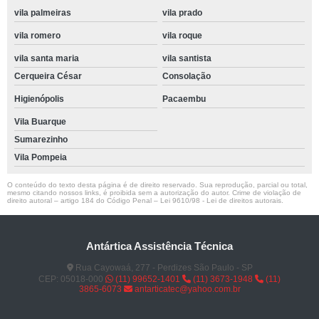
vila palmeiras
vila prado
vila romero
vila roque
vila santa maria
vila santista
Cerqueira César
Consolação
Higienópolis
Pacaembu
Vila Buarque
Sumarezinho
Vila Pompeia
O conteúdo do texto desta página é de direito reservado. Sua reprodução, parcial ou total,
mesmo citando nossos links, é proibida sem a autorização do autor. Crime de violação de
direito autoral – artigo 184 do Código Penal –
Lei 9610/98 - Lei de direitos autorais
.
Antártica Assistência Técnica
Rua Cayowaá, 277 - Perdizes São Paulo - SP
CEP: 05018-000
(11) 99652-1401
(11) 3673-1948
(11)
3865-6073
antarticatec@yahoo.com.br