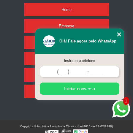
Home
Empresa
Olá! Fale agora pelo WhatsApp
Missão
Serviços
Insira seu telefone
Contato
Iniciar conversa
Mapa do site
1
Copyright © Antártica Assistência Técnica (Lei 9610 de 19/02/1998)
W3C