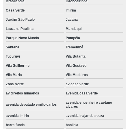
Brasilândia
Cachoeirinha
Casa Verde
Imirim
Jardim São Paulo
Jaçanã
Lauzane Paulista
Mandaqui
Parque Novo Mundo
Pompéia
Santana
Tremembé
Tucuruvi
Vila Butantã
Vila Guilherme
Vila Gustavo
Vila Maria
Vila Medeiros
Zona Norte
av casa verde
av direitos humanos
avenida casa verde
avenida engenheiro caetano
avenida deputado emilio carlos
alvares
avenida imirin
avenida inajar de souza
barra funda
bonilhia