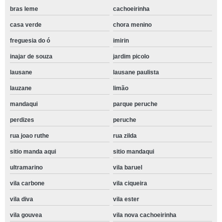
bras leme
cachoeirinha
casa verde
chora menino
freguesia do ó
imirin
inajar de souza
jardim picolo
lausane
lausane paulista
lauzane
limão
mandaqui
parque peruche
perdizes
peruche
rua joao ruthe
rua zilda
sitio manda aqui
sitio mandaqui
ultramarino
vila baruel
vila carbone
vila ciqueira
vila diva
vila ester
vila gouvea
vila nova cachoeirinha