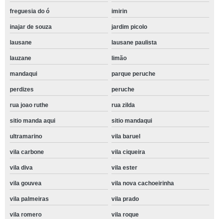
freguesia do ó
imirin
inajar de souza
jardim picolo
lausane
lausane paulista
lauzane
limão
mandaqui
parque peruche
perdizes
peruche
rua joao ruthe
rua zilda
sitio manda aqui
sitio mandaqui
ultramarino
vila baruel
vila carbone
vila ciqueira
vila diva
vila ester
vila gouvea
vila nova cachoeirinha
vila palmeiras
vila prado
vila romero
vila roque