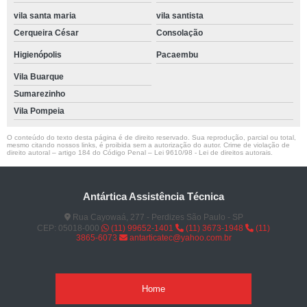
vila santa maria
vila santista
Cerqueira César
Consolação
Higienópolis
Pacaembu
Vila Buarque
Sumarezinho
Vila Pompeia
O conteúdo do texto desta página é de direito reservado. Sua reprodução, parcial ou total,
mesmo citando nossos links, é proibida sem a autorização do autor. Crime de violação de
direito autoral – artigo 184 do Código Penal –
Lei 9610/98 - Lei de direitos autorais
.
Antártica Assistência Técnica
Rua Cayowaá, 277 - Perdizes São Paulo - SP
CEP: 05018-000
(11) 99652-1401
(11) 3673-1948
(11)
3865-6073
antarticatec@yahoo.com.br
Home