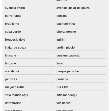
alvares
avenida imirin
avenida inajar de souza
barra funda
bonilhia
bras leme
cachoeirinha
casa verde
chora menino
freguesia do ó
imirin
inajar de souza
jardim picolo
lausane
lausane paulista
lauzane
limão
mandaqui
parque peruche
perdizes
peruche
rua joao ruthe
rua zilda
sitio manda aqui
sitio mandaqui
ultramarino
vila baruel