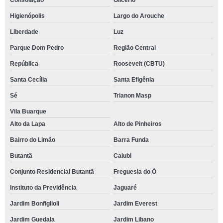
Consolação
Glicério
Higienópolis
Largo do Arouche
Liberdade
Luz
Parque Dom Pedro
Região Central
República
Roosevelt (CBTU)
Santa Cecília
Santa Efigênia
Sé
Trianon Masp
Vila Buarque
Alto da Lapa
Alto de Pinheiros
Bairro do Limão
Barra Funda
Butantã
Caiubi
Conjunto Residencial Butantã
Freguesia do Ó
Instituto da Previdência
Jaguaré
Jardim Bonfiglioli
Jardim Everest
Jardim Guedala
Jardim Libano