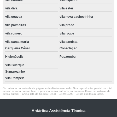
vila carbone
vila ciqueira
vila diva
vila ester
vila gouvea
vila nova cachoeirinha
vila palmeiras
vila prado
vila romero
vila roque
vila santa maria
vila santista
Cerqueira César
Consolação
Higienópolis
Pacaembu
Vila Buarque
Sumarezinho
Vila Pompeia
O conteúdo do texto desta página é de direito reservado. Sua reprodução, parcial ou total,
mesmo citando nossos links, é proibida sem a autorização do autor. Crime de violação de
direito autoral – artigo 184 do Código Penal –
Lei 9610/98 - Lei de direitos autorais
.
Antártica Assistência Técnica